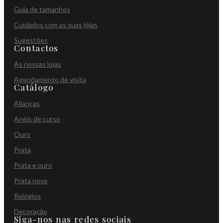
Guia de tamanhos
Cuidados com as suas jóias
Sugestões
Contactos
As nossas lojas
Agendamento de visita
Catálogo
Alianças
Anéis de curso
Ouro
Prata
Prata e ouro
Prata nova
Relógios
Decoração
Siga-nos nas redes sociais