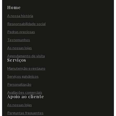
Home
A nossa história
Responsabilidade social
Pedras preciosas
Testemunhos
As nossas lojas
Agendamento de visita
Serviços
Manutenção e restauro
Serviços galvânicos
Personalização
Avaliações comerciais
Apoio ao cliente
As nossas lojas
Perguntas frequentes