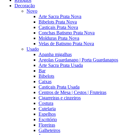
Relógios
Decoração
Novo
Arte Sacra Prata Nova
Bibelots Prata Nova
Castiçais Prata Nova
Conchas Batismo Prata Nova
Molduras Prata Nova
Velas de Batismo Prata Nova
Usado
Apanha migalhas
Argolas Guardanapo | Porta Guardanapos
Arte Sacra Prata Usada
Bar
Bibelots
Caixas
Castiçais Prata Usada
Centros de Mesa | Cestos | Fruteiras
Cigarreiras e cinzeiros
Costura
Cutelaria
Espelhos
Escritório
Floreiras
Galheteiros