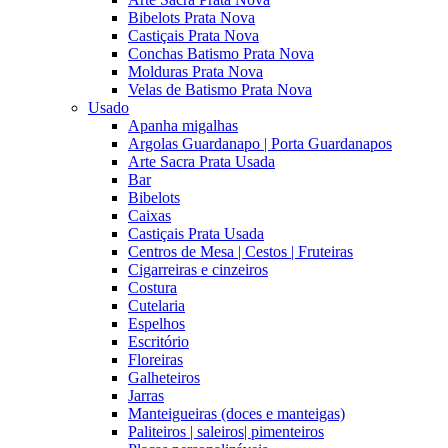
Bibelots Prata Nova
Castiçais Prata Nova
Conchas Batismo Prata Nova
Molduras Prata Nova
Velas de Batismo Prata Nova
Usado
Apanha migalhas
Argolas Guardanapo | Porta Guardanapos
Arte Sacra Prata Usada
Bar
Bibelots
Caixas
Castiçais Prata Usada
Centros de Mesa | Cestos | Fruteiras
Cigarreiras e cinzeiros
Costura
Cutelaria
Espelhos
Escritório
Floreiras
Galheteiros
Jarras
Manteigueiras (doces e manteigas)
Paliteiros | saleiros| pimenteiros