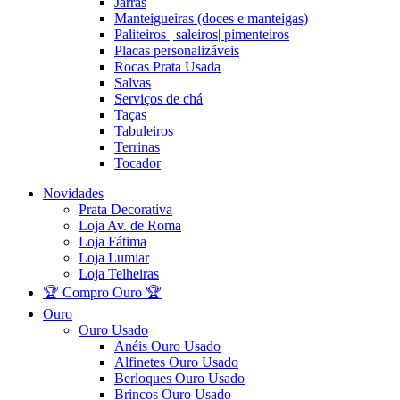
Jarras
Manteigueiras (doces e manteigas)
Paliteiros | saleiros| pimenteiros
Placas personalizáveis
Rocas Prata Usada
Salvas
Serviços de chá
Taças
Tabuleiros
Terrinas
Tocador
Novidades
Prata Decorativa
Loja Av. de Roma
Loja Fátima
Loja Lumiar
Loja Telheiras
🏆 Compro Ouro 🏆
Ouro
Ouro Usado
Anéis Ouro Usado
Alfinetes Ouro Usado
Berloques Ouro Usado
Brincos Ouro Usado