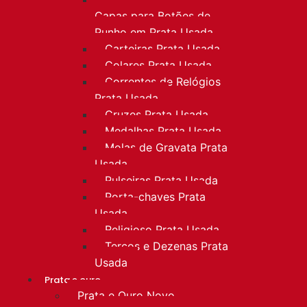
Capas para Botões de
Punho em Prata Usada
Carteiras Prata Usada
Colares Prata Usada
Correntes de Relógios
Prata Usada
Cruzes Prata Usada
Medalhas Prata Usada
Molas de Gravata Prata
Usada
Pulseiras Prata Usada
Porta-chaves Prata
Usada
Religioso Prata Usada
Terços e Dezenas Prata
Usada
Prata e ouro
Prata e Ouro Novo