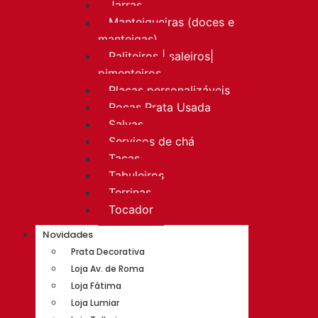
Jarras
Manteigueiras (doces e
manteigas)
Paliteiros | saleiros|
pimenteiros
Placas personalizáveis
Rocas Prata Usada
Salvas
Serviços de chá
Taças
Tabuleiros
Terrinas
Tocador
Novidades
Prata Decorativa
Loja Av. de Roma
Loja Fátima
Loja Lumiar