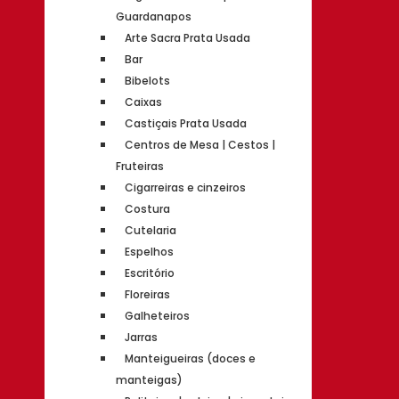
Guardanapos
Arte Sacra Prata Usada
Bar
Bibelots
Caixas
Castiçais Prata Usada
Centros de Mesa | Cestos |
Fruteiras
Cigarreiras e cinzeiros
Costura
Cutelaria
Espelhos
Escritório
Floreiras
Galheteiros
Jarras
Manteigueiras (doces e
manteigas)