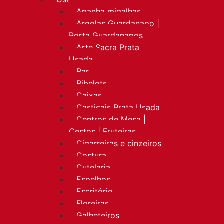
Apanha migalhas
Argolas Guardanapo |
Porta Guardanapos
Arte Sacra Prata
Usada
Bar
Bibelots
Caixas
Castiçais Prata Usada
Centros de Mesa |
Cestos | Fruteiras
Cigarreiras e cinzeiros
Costura
Cutelaria
Espelhos
Escritório
Floreiras
Galheteiros