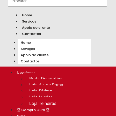
Home
Serviços
Apoio ao cliente
Contactos
Home
Serviços
Apoio ao cliente
Contactos
Novidades
Prata Decorativa
Loja Av. de Roma
Loja Fátima
Loja Lumiar
Loja Telheiras
🏆 Compro Ouro 🏆