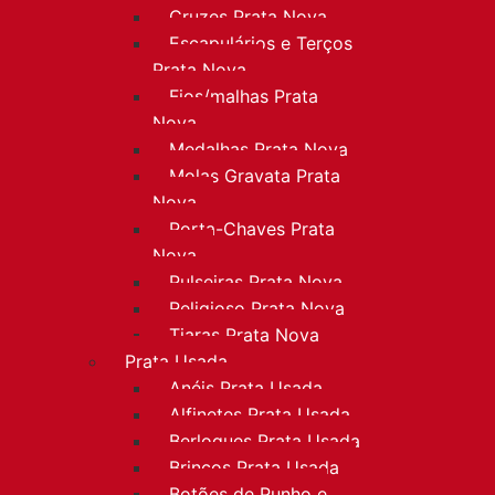
Cruzes Prata Nova
Escapulários e Terços
Prata Nova
Fios/malhas Prata
Nova
Medalhas Prata Nova
Molas Gravata Prata
Nova
Porta-Chaves Prata
Nova
Pulseiras Prata Nova
Religioso Prata Nova
Tiaras Prata Nova
Prata Usada
Anéis Prata Usada
Alfinetes Prata Usada
Berloques Prata Usada
Brincos Prata Usada
Botões de Punho e