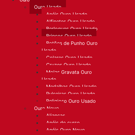
Ouro
Ouro Usado
Anéis Ouro Usado
Alfinetes Ouro Usado
Berloques Ouro Usado
Brincos Ouro Usado
Botões de Punho Ouro
Usado
Colares Ouro Usado
Cruzes Ouro Usado
Molas Gravata Ouro
Usado
Medalhas Ouro Usado
Pulseiras Ouro Usado
Religioso Ouro Usado
Ouro Novo
Alianças
Anéis de curso
Anéis Ouro Novo