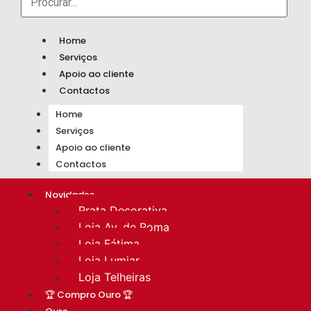
Home
Serviços
Apoio ao cliente
Contactos
Home
Serviços
Apoio ao cliente
Contactos
Novidades
Prata Decorativa
Loja Av. de Roma
Loja Fátima
Loja Lumiar
Loja Telheiras
🏆 Compro Ouro 🏆