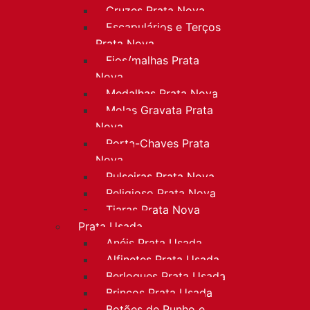
Cruzes Prata Nova
Escapulários e Terços
Prata Nova
Fios/malhas Prata
Nova
Medalhas Prata Nova
Molas Gravata Prata
Nova
Porta-Chaves Prata
Nova
Pulseiras Prata Nova
Religioso Prata Nova
Tiaras Prata Nova
Prata Usada
Anéis Prata Usada
Alfinetes Prata Usada
Berloques Prata Usada
Brincos Prata Usada
Botões de Punho e