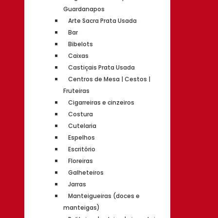
Guardanapos
Arte Sacra Prata Usada
Bar
Bibelots
Caixas
Castiçais Prata Usada
Centros de Mesa | Cestos |
Fruteiras
Cigarreiras e cinzeiros
Costura
Cutelaria
Espelhos
Escritório
Floreiras
Galheteiros
Jarras
Manteigueiras (doces e
manteigas)