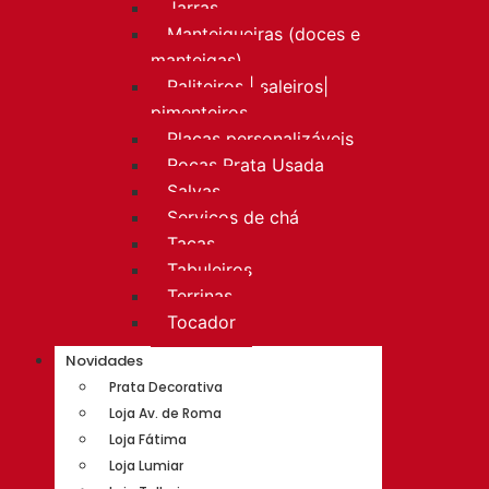
Jarras
Manteigueiras (doces e
manteigas)
Paliteiros | saleiros|
pimenteiros
Placas personalizáveis
Rocas Prata Usada
Salvas
Serviços de chá
Taças
Tabuleiros
Terrinas
Tocador
Novidades
Prata Decorativa
Loja Av. de Roma
Loja Fátima
Loja Lumiar