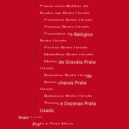
Capas para Botões de
Punho em Prata Usada
Carteiras Prata Usada
Colares Prata Usada
Correntes de Relógios
Prata Usada
Cruzes Prata Usada
Medalhas Prata Usada
Molas de Gravata Prata
Usada
Pulseiras Prata Usada
Porta-chaves Prata
Usada
Religioso Prata Usada
Terços e Dezenas Prata
Usada
Prata e ouro
Prata e Ouro Novo