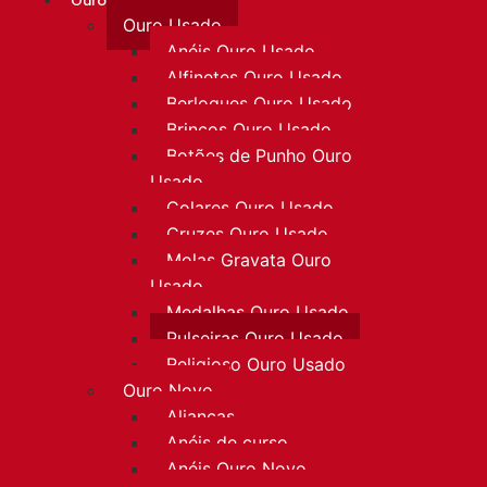
Ouro
Ouro Usado
Anéis Ouro Usado
Alfinetes Ouro Usado
Berloques Ouro Usado
Brincos Ouro Usado
Botões de Punho Ouro
Usado
Colares Ouro Usado
Cruzes Ouro Usado
Molas Gravata Ouro
Usado
Medalhas Ouro Usado
Pulseiras Ouro Usado
Religioso Ouro Usado
Ouro Novo
Alianças
Anéis de curso
Anéis Ouro Novo