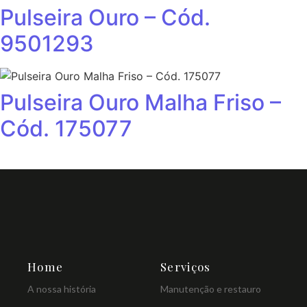
Pulseira Ouro – Cód.
9501293
Pulseira Ouro Malha Friso –
Cód. 175077
Home
Serviços
A nossa história
Manutenção e restauro