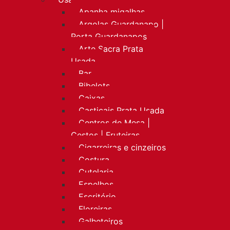
Apanha migalhas
Argolas Guardanapo |
Porta Guardanapos
Arte Sacra Prata
Usada
Bar
Bibelots
Caixas
Castiçais Prata Usada
Centros de Mesa |
Cestos | Fruteiras
Cigarreiras e cinzeiros
Costura
Cutelaria
Espelhos
Escritório
Floreiras
Galheteiros