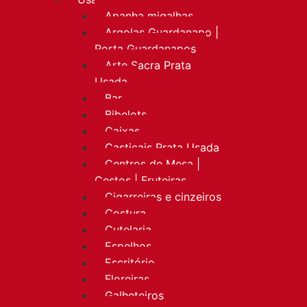
Apanha migalhas
Argolas Guardanapo |
Porta Guardanapos
Arte Sacra Prata
Usada
Bar
Bibelots
Caixas
Castiçais Prata Usada
Centros de Mesa |
Cestos | Fruteiras
Cigarreiras e cinzeiros
Costura
Cutelaria
Espelhos
Escritório
Floreiras
Galheteiros