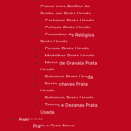
Capas para Botões de
Punho em Prata Usada
Carteiras Prata Usada
Colares Prata Usada
Correntes de Relógios
Prata Usada
Cruzes Prata Usada
Medalhas Prata Usada
Molas de Gravata Prata
Usada
Pulseiras Prata Usada
Porta-chaves Prata
Usada
Religioso Prata Usada
Terços e Dezenas Prata
Usada
Prata e ouro
Prata e Ouro Novo