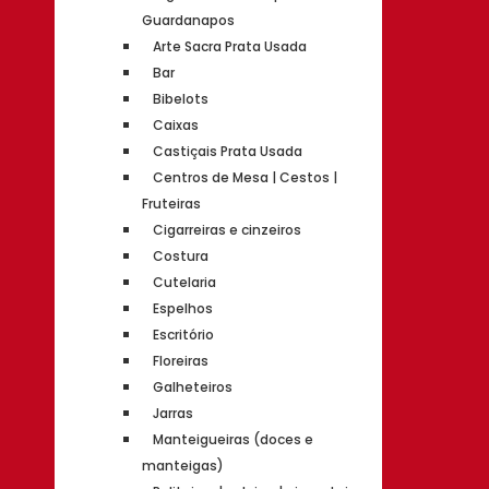
Guardanapos
Arte Sacra Prata Usada
Bar
Bibelots
Caixas
Castiçais Prata Usada
Centros de Mesa | Cestos |
Fruteiras
Cigarreiras e cinzeiros
Costura
Cutelaria
Espelhos
Escritório
Floreiras
Galheteiros
Jarras
Manteigueiras (doces e
manteigas)