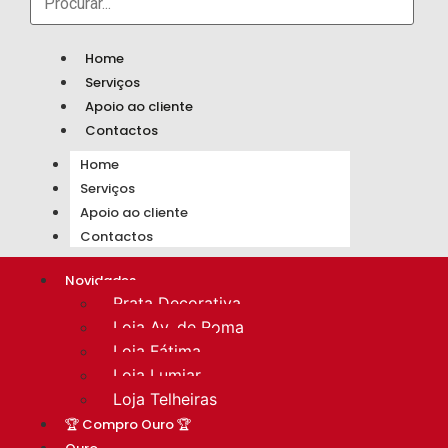
Home
Serviços
Apoio ao cliente
Contactos
Home
Serviços
Apoio ao cliente
Contactos
Novidades
Prata Decorativa
Loja Av. de Roma
Loja Fátima
Loja Lumiar
Loja Telheiras
🏆 Compro Ouro 🏆