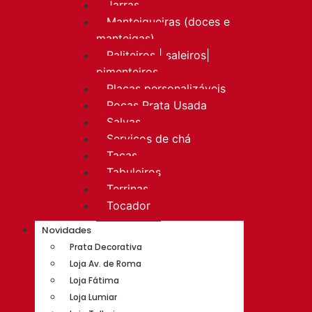
Jarras
Manteigueiras (doces e
manteigas)
Paliteiros | saleiros|
pimenteiros
Placas personalizáveis
Rocas Prata Usada
Salvas
Serviços de chá
Taças
Tabuleiros
Terrinas
Tocador
Novidades
Prata Decorativa
Loja Av. de Roma
Loja Fátima
Loja Lumiar