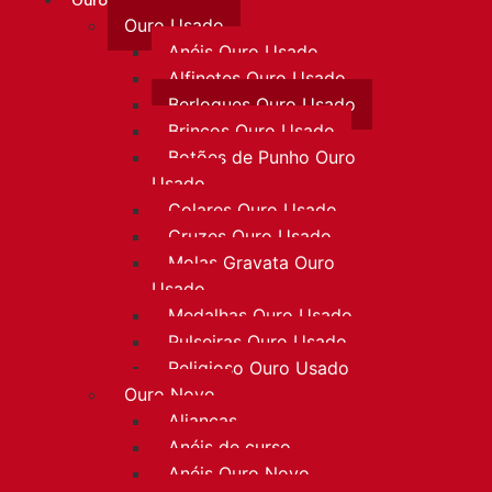
Ouro
Ouro Usado
Anéis Ouro Usado
Alfinetes Ouro Usado
Berloques Ouro Usado
Brincos Ouro Usado
Botões de Punho Ouro
Usado
Colares Ouro Usado
Cruzes Ouro Usado
Molas Gravata Ouro
Usado
Medalhas Ouro Usado
Pulseiras Ouro Usado
Religioso Ouro Usado
Ouro Novo
Alianças
Anéis de curso
Anéis Ouro Novo