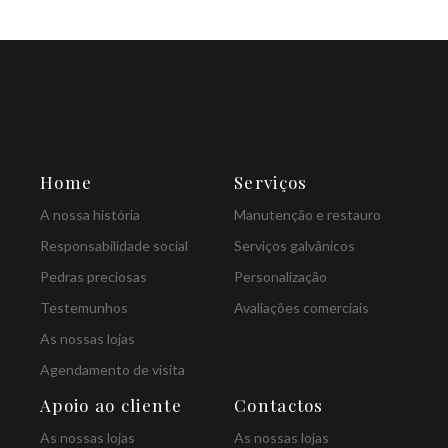
Home
Serviços
A nossa história
Manutenção e restauro
Responsabilidade social
Serviços galvânicos
Pedras preciosas
Personalização
Testemunhos
Avaliações comerciais
As nossas lojas
Agendamento de visita
Apoio ao cliente
Contactos
As nossas lojas
As nossas lojas