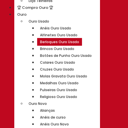
Loja Telheiras
🏆 Compro Ouro 🏆
Ouro
Ouro Usado
Anéis Ouro Usado
Alfinetes Ouro Usado
Berloques Ouro Usado
Brincos Ouro Usado
Botões de Punho Ouro Usado
Colares Ouro Usado
Cruzes Ouro Usado
Molas Gravata Ouro Usado
Medalhas Ouro Usado
Pulseiras Ouro Usado
Religioso Ouro Usado
Ouro Novo
Alianças
Anéis de curso
Anéis Ouro Novo