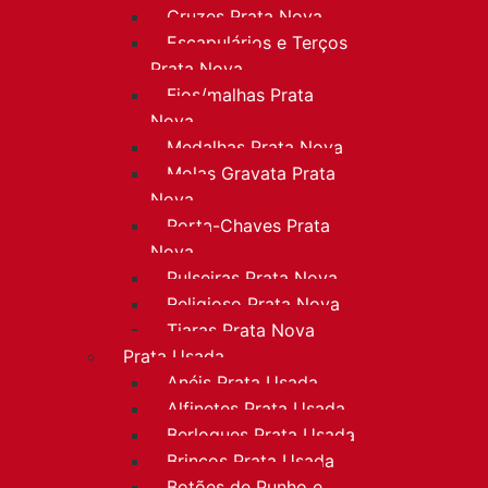
Cruzes Prata Nova
Escapulários e Terços
Prata Nova
Fios/malhas Prata
Nova
Medalhas Prata Nova
Molas Gravata Prata
Nova
Porta-Chaves Prata
Nova
Pulseiras Prata Nova
Religioso Prata Nova
Tiaras Prata Nova
Prata Usada
Anéis Prata Usada
Alfinetes Prata Usada
Berloques Prata Usada
Brincos Prata Usada
Botões de Punho e