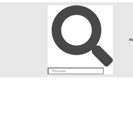
H
🏆 Compro Ouro 🏆
Ouro
Prata
Prata e ouro
B