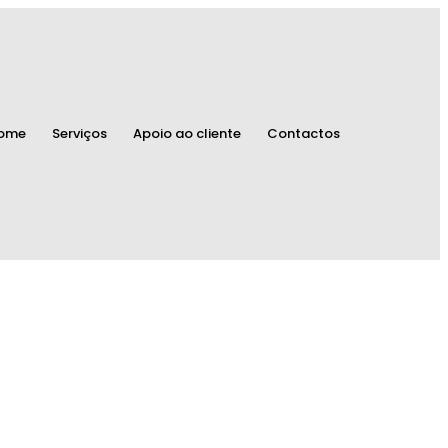
ome
Serviços
Apoio ao cliente
Contactos
ilaminado de Prata
Relógios
Decoração