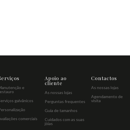
Serviços
Apoio ao
Contactos
cliente
Manutenção e
As nossas lojas
restauro
As nossas lojas
Agendamento de
Serviços galvânicos
visita
Perguntas frequentes
Personalização
Guia de tamanhos
Avaliações comerciais
Cuidados com as suas
jóias