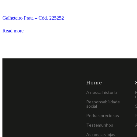
Galheteiro Prata – Cód. 225252
Read more
Home
A nossa história
Responsabilidade
social
Pedras preciosas
Testemunhos
As nossas lojas