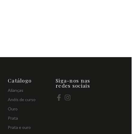
Catálogo
Siga-nos nas
redes sociais
Alianças
Anéis de curso
Ouro
Prata
Prata e ouro