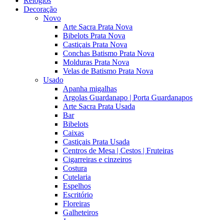
Relógios
Decoração
Novo
Arte Sacra Prata Nova
Bibelots Prata Nova
Castiçais Prata Nova
Conchas Batismo Prata Nova
Molduras Prata Nova
Velas de Batismo Prata Nova
Usado
Apanha migalhas
Argolas Guardanapo | Porta Guardanapos
Arte Sacra Prata Usada
Bar
Bibelots
Caixas
Castiçais Prata Usada
Centros de Mesa | Cestos | Fruteiras
Cigarreiras e cinzeiros
Costura
Cutelaria
Espelhos
Escritório
Floreiras
Galheteiros