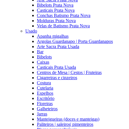
Bibelots Prata Nova
Castiçais Prata Nova
Conchas Batismo Prata Nova
Molduras Prata Nova
Velas de Batismo Prata Nova
Usado
Apanha migalhas
Argolas Guardanapo | Porta Guardanapos
Arte Sacra Prata Usada
Bar
Bibelots
Caixas
Castiçais Prata Usada
Centros de Mesa | Cestos | Fruteiras
Cigarreiras e cinzeiros
Costura
Cutelaria
Espelhos
Escritório
Floreiras
Galheteiros
Jarras
Manteigueiras (doces e manteigas)
Paliteiros | saleiros| pimenteiros