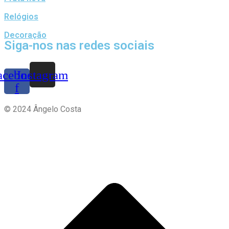
Relógios
Decoração
Siga-nos nas redes sociais
acebook-
Instagram
f
© 2024 Ângelo Costa