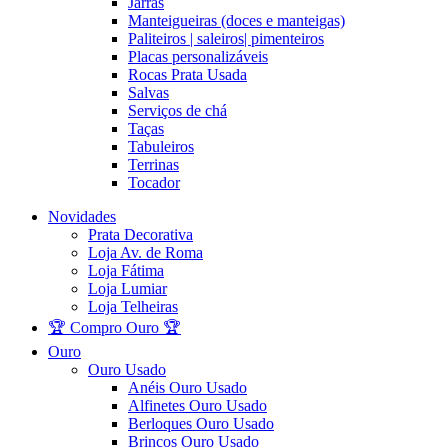
Jarras
Manteigueiras (doces e manteigas)
Paliteiros | saleiros| pimenteiros
Placas personalizáveis
Rocas Prata Usada
Salvas
Serviços de chá
Taças
Tabuleiros
Terrinas
Tocador
Novidades
Prata Decorativa
Loja Av. de Roma
Loja Fátima
Loja Lumiar
Loja Telheiras
🏆 Compro Ouro 🏆
Ouro
Ouro Usado
Anéis Ouro Usado
Alfinetes Ouro Usado
Berloques Ouro Usado
Brincos Ouro Usado