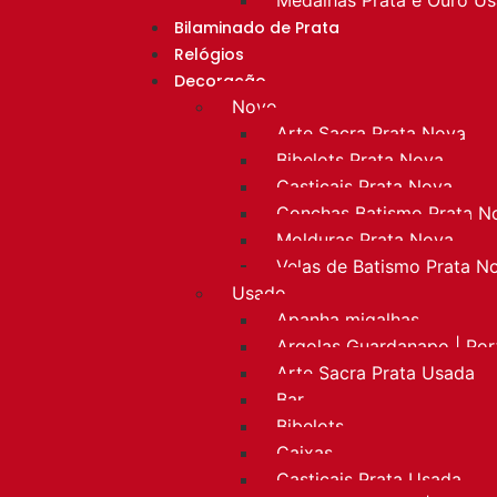
Bilaminado de Prata
Relógios
Decoração
Novo
Arte Sacra Prata Nova
Bibelots Prata Nova
Castiçais Prata Nova
Conchas Batismo Prata N
Molduras Prata Nova
Velas de Batismo Prata N
Usado
Apanha migalhas
Argolas Guardanapo | Po
Arte Sacra Prata Usada
Bar
Bibelots
Caixas
Castiçais Prata Usada