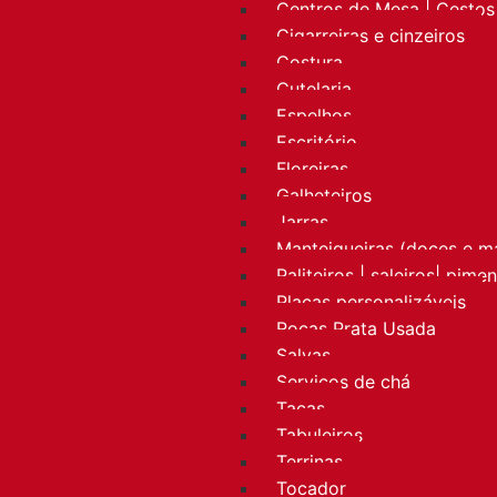
Centros de Mesa | Cestos 
Cigarreiras e cinzeiros
Costura
Cutelaria
Espelhos
Escritório
Floreiras
Galheteiros
Jarras
Manteigueiras (doces e m
Paliteiros | saleiros| pime
Placas personalizáveis
Rocas Prata Usada
Salvas
Serviços de chá
Taças
Tabuleiros
Terrinas
Tocador