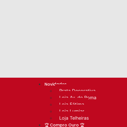
Novidades
Prata Decorativa
Loja Av. de Roma
Loja Fátima
Loja Lumiar
Loja Telheiras
🏆 Compro Ouro 🏆