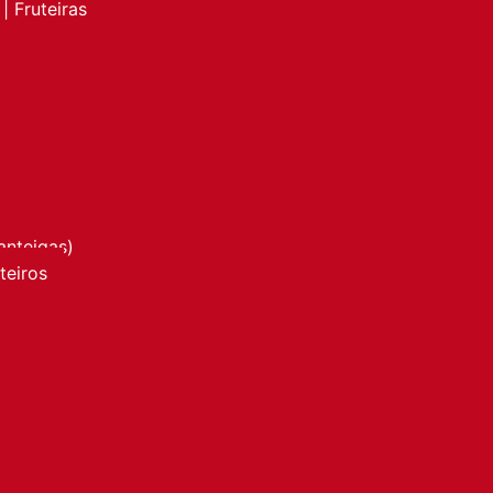
| Fruteiras
anteigas)
nteiros