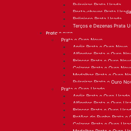
Pulseiras Prata Usada
Porta-chaves Prata Usad
Religioso Prata Usada
Terços e Dezenas Prata 
Prata e ouro
Prata e Ouro Novo
Anéis Prata e Ouro Novo
Alfinetes Prata e Ouro No
Brincos Prata e Ouro Nov
Colares Prata e Ouro Nov
Medalhas Prata e Ouro N
Pulseiras Prata e Ouro No
Prata e Ouro Usado
Anéis Prata e Ouro Usado
Alfinetes Prata e Ouro Us
Brincos Prata e Ouro Usa
Botões de Punho Prata e
Colares Prata e Ouro Usa
Medalhas Prata e Ouro U