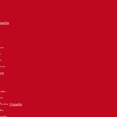
a
Usada
vo
o
o
ovo
vo
ado
do
 Ouro Usado
do
sado