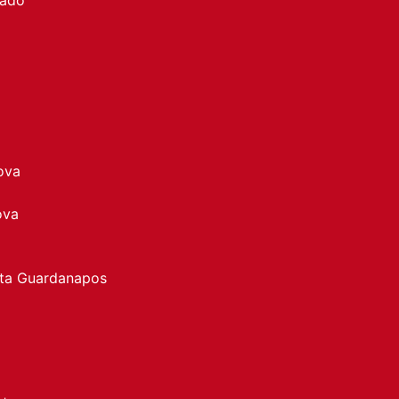
ova
ova
rta Guardanapos