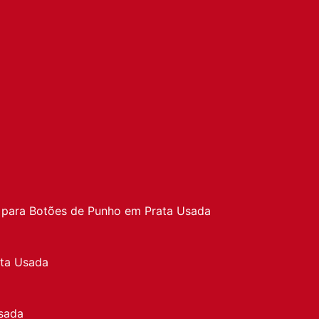
a
 para Botões de Punho em Prata Usada
ata Usada
sada