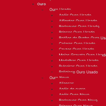
Ouro
Ouro Usado
Anéis Ouro Usado
Alfinetes Ouro Usado
Berloques Ouro Usado
Brincos Ouro Usado
Botões de Punho Ouro U
Colares Ouro Usado
Cruzes Ouro Usado
Molas Gravata Ouro Usad
Medalhas Ouro Usado
Pulseiras Ouro Usado
Religioso Ouro Usado
Ouro Novo
Alianças
Anéis de curso
Anéis Ouro Novo
Berloques Ouro Novo
Brincos Ouro Novo