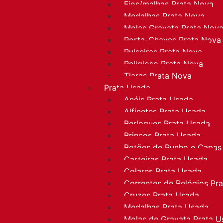
Fios/malhas Prata Nova
Medalhas Prata Nova
Molas Gravata Prata Nov
Porta-Chaves Prata Nova
Pulseiras Prata Nova
Religioso Prata Nova
Tiaras Prata Nova
Prata Usada
Anéis Prata Usada
Alfinetes Prata Usada
Berloques Prata Usada
Brincos Prata Usada
Botões de Punho e Capas
Carteiras Prata Usada
Colares Prata Usada
Correntes de Relógios Pr
Cruzes Prata Usada
Medalhas Prata Usada
Molas de Gravata Prata U