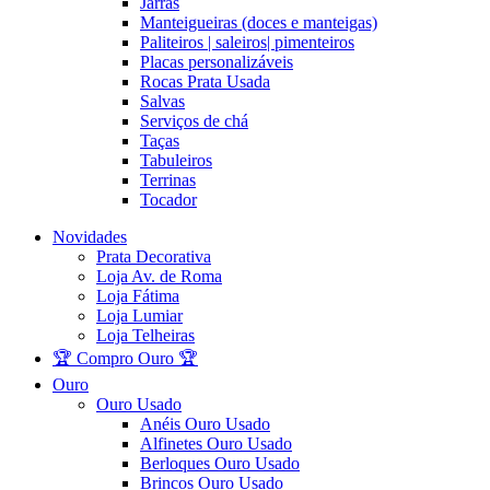
Jarras
Manteigueiras (doces e manteigas)
Paliteiros | saleiros| pimenteiros
Placas personalizáveis
Rocas Prata Usada
Salvas
Serviços de chá
Taças
Tabuleiros
Terrinas
Tocador
Novidades
Prata Decorativa
Loja Av. de Roma
Loja Fátima
Loja Lumiar
Loja Telheiras
🏆 Compro Ouro 🏆
Ouro
Ouro Usado
Anéis Ouro Usado
Alfinetes Ouro Usado
Berloques Ouro Usado
Brincos Ouro Usado