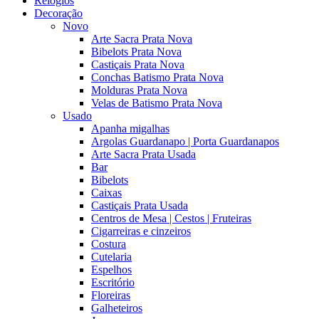
Relógios
Decoração
Novo
Arte Sacra Prata Nova
Bibelots Prata Nova
Castiçais Prata Nova
Conchas Batismo Prata Nova
Molduras Prata Nova
Velas de Batismo Prata Nova
Usado
Apanha migalhas
Argolas Guardanapo | Porta Guardanapos
Arte Sacra Prata Usada
Bar
Bibelots
Caixas
Castiçais Prata Usada
Centros de Mesa | Cestos | Fruteiras
Cigarreiras e cinzeiros
Costura
Cutelaria
Espelhos
Escritório
Floreiras
Galheteiros