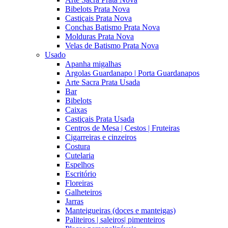
Bibelots Prata Nova
Castiçais Prata Nova
Conchas Batismo Prata Nova
Molduras Prata Nova
Velas de Batismo Prata Nova
Usado
Apanha migalhas
Argolas Guardanapo | Porta Guardanapos
Arte Sacra Prata Usada
Bar
Bibelots
Caixas
Castiçais Prata Usada
Centros de Mesa | Cestos | Fruteiras
Cigarreiras e cinzeiros
Costura
Cutelaria
Espelhos
Escritório
Floreiras
Galheteiros
Jarras
Manteigueiras (doces e manteigas)
Paliteiros | saleiros| pimenteiros