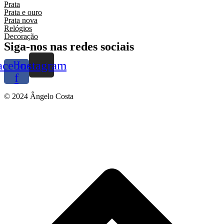
Prata
Prata e ouro
Prata nova
Relógios
Decoração
Siga-nos nas redes sociais
acebook-
Instagram
f
© 2024 Ângelo Costa