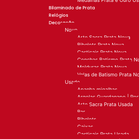
Bilaminado de Prata
Relógios
Decoração
Novo
Arte Sacra Prata Nova
Bibelots Prata Nova
Castiçais Prata Nova
Conchas Batismo Prata N
Molduras Prata Nova
Velas de Batismo Prata N
Usado
Apanha migalhas
Argolas Guardanapo | Po
Arte Sacra Prata Usada
Bar
Bibelots
Caixas
Castiçais Prata Usada