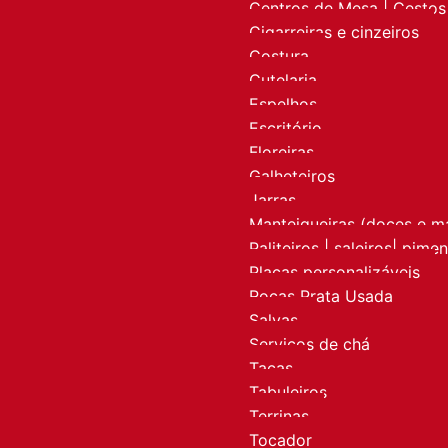
Centros de Mesa | Cestos 
Cigarreiras e cinzeiros
Costura
Cutelaria
Espelhos
Escritório
Floreiras
Galheteiros
Jarras
Manteigueiras (doces e m
Paliteiros | saleiros| pime
Placas personalizáveis
Rocas Prata Usada
Salvas
Serviços de chá
Taças
Tabuleiros
Terrinas
Tocador