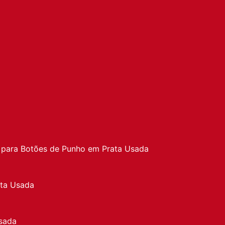
a
 para Botões de Punho em Prata Usada
ata Usada
sada