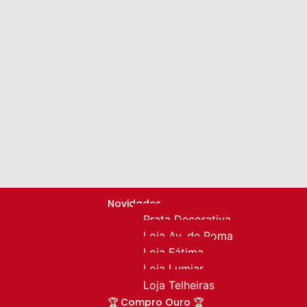
Novidades
Prata Decorativa
Loja Av. de Roma
Loja Fátima
Loja Lumiar
Loja Telheiras
🏆 Compro Ouro 🏆