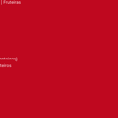
| Fruteiras
anteigas)
nteiros