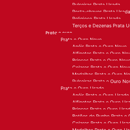
Pulseiras Prata Usada
Porta-chaves Prata Usad
Religioso Prata Usada
Terços e Dezenas Prata 
Prata e ouro
Prata e Ouro Novo
Anéis Prata e Ouro Novo
Alfinetes Prata e Ouro No
Brincos Prata e Ouro Nov
Colares Prata e Ouro Nov
Medalhas Prata e Ouro N
Pulseiras Prata e Ouro No
Prata e Ouro Usado
Anéis Prata e Ouro Usado
Alfinetes Prata e Ouro Us
Brincos Prata e Ouro Usa
Botões de Punho Prata e
Colares Prata e Ouro Usa
Medalhas Prata e Ouro U