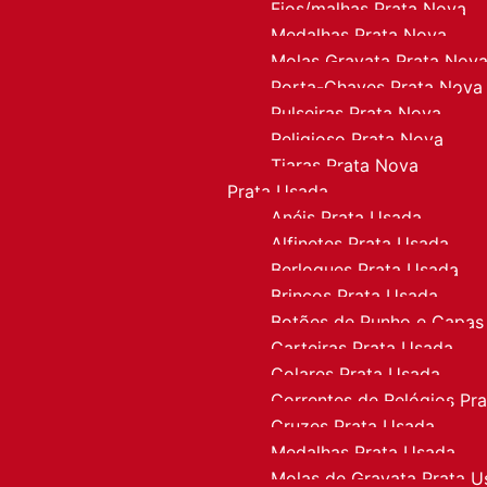
Fios/malhas Prata Nova
Medalhas Prata Nova
Molas Gravata Prata Nov
Porta-Chaves Prata Nova
Pulseiras Prata Nova
Religioso Prata Nova
Tiaras Prata Nova
Prata Usada
Anéis Prata Usada
Alfinetes Prata Usada
Berloques Prata Usada
Brincos Prata Usada
Botões de Punho e Capas
Carteiras Prata Usada
Colares Prata Usada
Correntes de Relógios Pr
Cruzes Prata Usada
Medalhas Prata Usada
Molas de Gravata Prata U