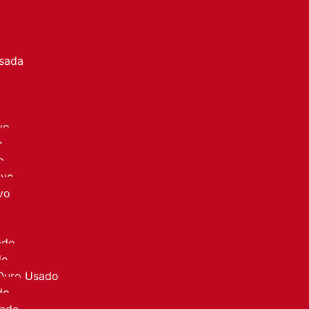
a
Usada
vo
o
o
ovo
vo
ado
do
 Ouro Usado
do
sado