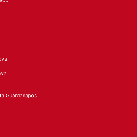
ova
ova
rta Guardanapos