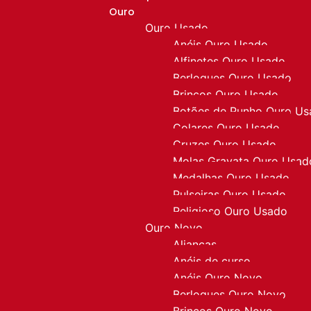
Ouro
Ouro Usado
Anéis Ouro Usado
Alfinetes Ouro Usado
Berloques Ouro Usado
Brincos Ouro Usado
Botões de Punho Ouro U
Colares Ouro Usado
Cruzes Ouro Usado
Molas Gravata Ouro Usad
Medalhas Ouro Usado
Pulseiras Ouro Usado
Religioso Ouro Usado
Ouro Novo
Alianças
Anéis de curso
Anéis Ouro Novo
Berloques Ouro Novo
Brincos Ouro Novo