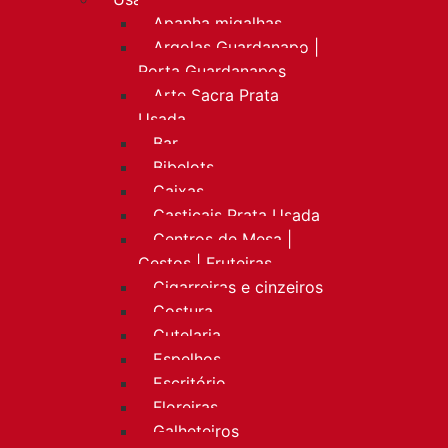
Apanha migalhas
Argolas Guardanapo |
Porta Guardanapos
Arte Sacra Prata
Usada
Bar
Bibelots
Caixas
Castiçais Prata Usada
Centros de Mesa |
Cestos | Fruteiras
Cigarreiras e cinzeiros
Costura
Cutelaria
Espelhos
Escritório
Floreiras
Galheteiros