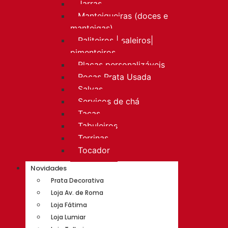
Jarras
Manteigueiras (doces e
manteigas)
Paliteiros | saleiros|
pimenteiros
Placas personalizáveis
Rocas Prata Usada
Salvas
Serviços de chá
Taças
Tabuleiros
Terrinas
Tocador
Novidades
Prata Decorativa
Loja Av. de Roma
Loja Fátima
Loja Lumiar