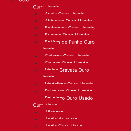
Ouro
Ouro Usado
Anéis Ouro Usado
Alfinetes Ouro Usado
Berloques Ouro Usado
Brincos Ouro Usado
Botões de Punho Ouro
Usado
Colares Ouro Usado
Cruzes Ouro Usado
Molas Gravata Ouro
Usado
Medalhas Ouro Usado
Pulseiras Ouro Usado
Religioso Ouro Usado
Ouro Novo
Alianças
Anéis de curso
Anéis Ouro Novo