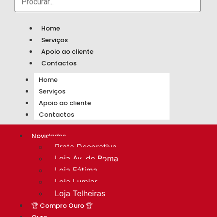
Home
Serviços
Apoio ao cliente
Contactos
Home
Serviços
Apoio ao cliente
Contactos
Novidades
Prata Decorativa
Loja Av. de Roma
Loja Fátima
Loja Lumiar
Loja Telheiras
🏆 Compro Ouro 🏆