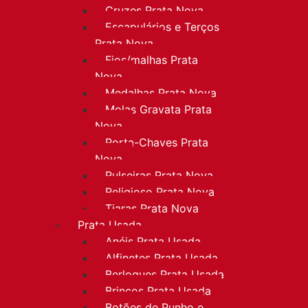
Cruzes Prata Nova
Escapulários e Terços
Prata Nova
Fios/malhas Prata
Nova
Medalhas Prata Nova
Molas Gravata Prata
Nova
Porta-Chaves Prata
Nova
Pulseiras Prata Nova
Religioso Prata Nova
Tiaras Prata Nova
Prata Usada
Anéis Prata Usada
Alfinetes Prata Usada
Berloques Prata Usada
Brincos Prata Usada
Botões de Punho e