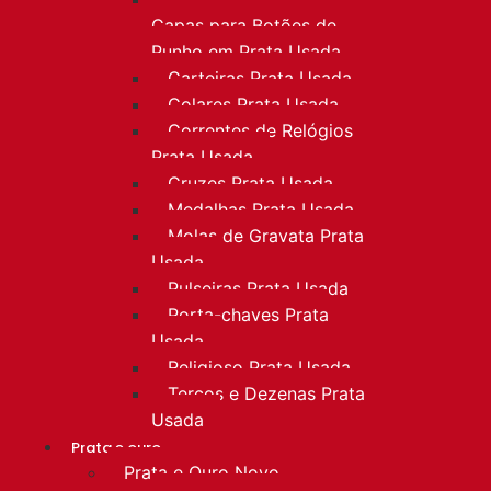
Capas para Botões de
Punho em Prata Usada
Carteiras Prata Usada
Colares Prata Usada
Correntes de Relógios
Prata Usada
Cruzes Prata Usada
Medalhas Prata Usada
Molas de Gravata Prata
Usada
Pulseiras Prata Usada
Porta-chaves Prata
Usada
Religioso Prata Usada
Terços e Dezenas Prata
Usada
Prata e ouro
Prata e Ouro Novo