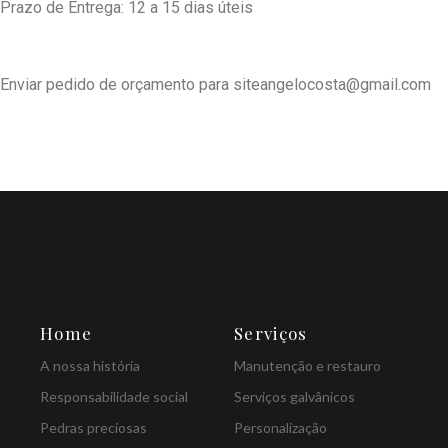
Prazo de Entrega: 12 a 15 dias úteis
Enviar pedido de orçamento para siteangelocosta@gmail.com
Home
Serviços
A nossa história
Manutenção e restauro
Responsabilidade social
Serviços galvânicos
Pedras preciosas
Personalização