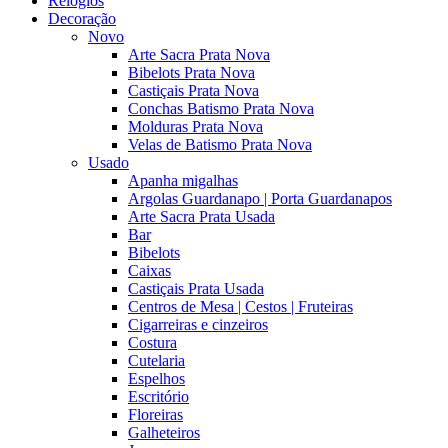
Relógios
Decoração
Novo
Arte Sacra Prata Nova
Bibelots Prata Nova
Castiçais Prata Nova
Conchas Batismo Prata Nova
Molduras Prata Nova
Velas de Batismo Prata Nova
Usado
Apanha migalhas
Argolas Guardanapo | Porta Guardanapos
Arte Sacra Prata Usada
Bar
Bibelots
Caixas
Castiçais Prata Usada
Centros de Mesa | Cestos | Fruteiras
Cigarreiras e cinzeiros
Costura
Cutelaria
Espelhos
Escritório
Floreiras
Galheteiros