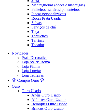
Jarras
Manteigueiras (doces e manteigas)
Paliteiros | saleiros| pimenteiros
Placas personalizáveis
Rocas Prata Usada
Salvas
Serviços de chá
Taças
Tabuleiros
Terrinas
Tocador
Novidades
Prata Decorativa
Loja Av. de Roma
Loja Fátima
Loja Lumiar
Loja Telheiras
🏆 Compro Ouro 🏆
Ouro
Ouro Usado
Anéis Ouro Usado
Alfinetes Ouro Usado
Berloques Ouro Usado
Brincos Ouro Usado