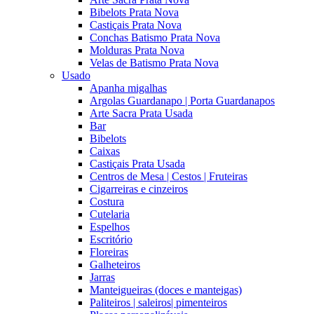
Bibelots Prata Nova
Castiçais Prata Nova
Conchas Batismo Prata Nova
Molduras Prata Nova
Velas de Batismo Prata Nova
Usado
Apanha migalhas
Argolas Guardanapo | Porta Guardanapos
Arte Sacra Prata Usada
Bar
Bibelots
Caixas
Castiçais Prata Usada
Centros de Mesa | Cestos | Fruteiras
Cigarreiras e cinzeiros
Costura
Cutelaria
Espelhos
Escritório
Floreiras
Galheteiros
Jarras
Manteigueiras (doces e manteigas)
Paliteiros | saleiros| pimenteiros