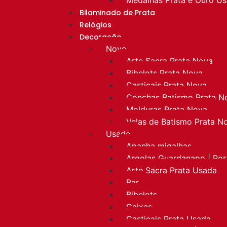
Bilaminado de Prata
Relógios
Decoração
Novo
Arte Sacra Prata Nova
Bibelots Prata Nova
Castiçais Prata Nova
Conchas Batismo Prata N
Molduras Prata Nova
Velas de Batismo Prata N
Usado
Apanha migalhas
Argolas Guardanapo | Po
Arte Sacra Prata Usada
Bar
Bibelots
Caixas
Castiçais Prata Usada