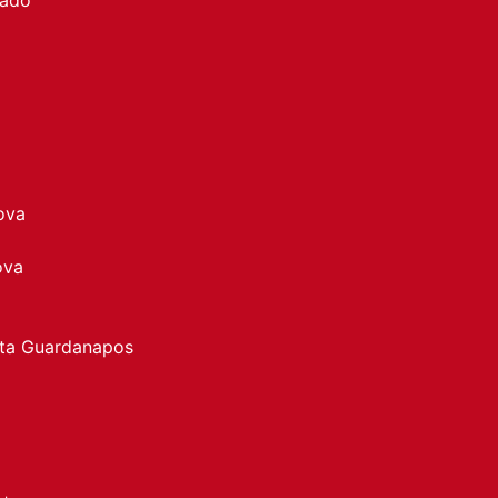
ova
ova
rta Guardanapos