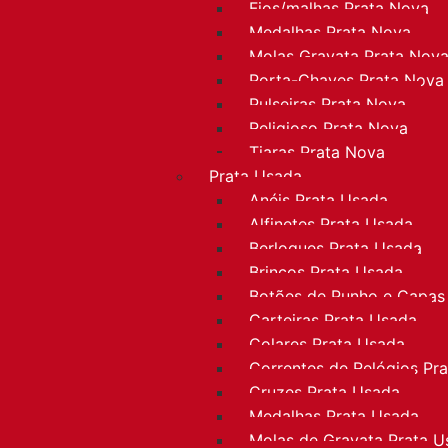
Fios/malhas Prata Nova
Medalhas Prata Nova
Molas Gravata Prata Nov
Porta-Chaves Prata Nova
Pulseiras Prata Nova
Religioso Prata Nova
Tiaras Prata Nova
Prata Usada
Anéis Prata Usada
Alfinetes Prata Usada
Berloques Prata Usada
Brincos Prata Usada
Botões de Punho e Capas
Carteiras Prata Usada
Colares Prata Usada
Correntes de Relógios Pr
Cruzes Prata Usada
Medalhas Prata Usada
Molas de Gravata Prata U