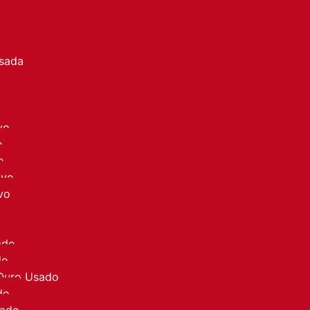
a
Usada
vo
o
o
ovo
vo
ado
do
 Ouro Usado
do
sado