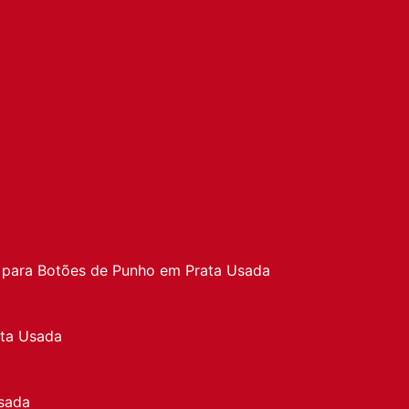
a
 para Botões de Punho em Prata Usada
ata Usada
sada