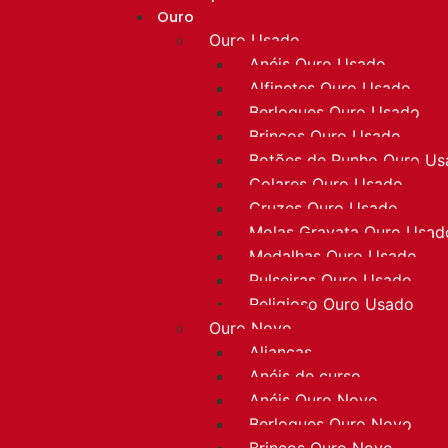
Ouro
Ouro Usado
Anéis Ouro Usado
Alfinetes Ouro Usado
Berloques Ouro Usado
Brincos Ouro Usado
Botões de Punho Ouro U
Colares Ouro Usado
Cruzes Ouro Usado
Molas Gravata Ouro Usad
Medalhas Ouro Usado
Pulseiras Ouro Usado
Religioso Ouro Usado
Ouro Novo
Alianças
Anéis de curso
Anéis Ouro Novo
Berloques Ouro Novo
Brincos Ouro Novo