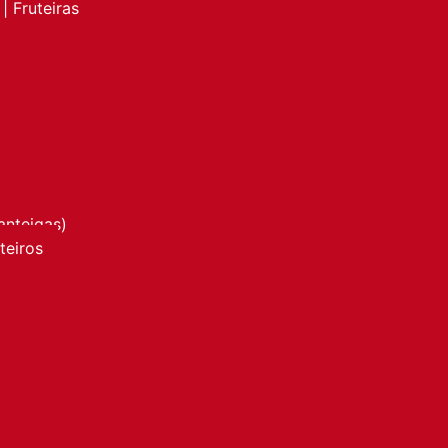
| Fruteiras
anteigas)
nteiros