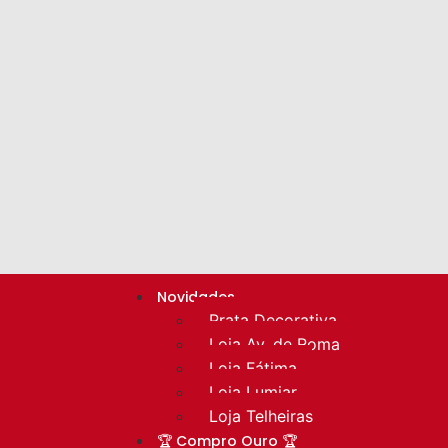
Novidades
Prata Decorativa
Loja Av. de Roma
Loja Fátima
Loja Lumiar
Loja Telheiras
🏆 Compro Ouro 🏆