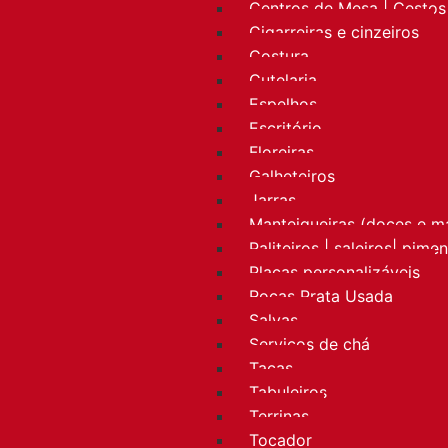
Centros de Mesa | Cestos 
Cigarreiras e cinzeiros
Costura
Cutelaria
Espelhos
Escritório
Floreiras
Galheteiros
Jarras
Manteigueiras (doces e m
Paliteiros | saleiros| pime
Placas personalizáveis
Rocas Prata Usada
Salvas
Serviços de chá
Taças
Tabuleiros
Terrinas
Tocador