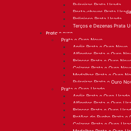
Pulseiras Prata Usada
Porta-chaves Prata Usad
Religioso Prata Usada
Terços e Dezenas Prata 
Prata e ouro
Prata e Ouro Novo
Anéis Prata e Ouro Novo
Alfinetes Prata e Ouro No
Brincos Prata e Ouro Nov
Colares Prata e Ouro Nov
Medalhas Prata e Ouro N
Pulseiras Prata e Ouro No
Prata e Ouro Usado
Anéis Prata e Ouro Usado
Alfinetes Prata e Ouro Us
Brincos Prata e Ouro Usa
Botões de Punho Prata e
Colares Prata e Ouro Usa
Medalhas Prata e Ouro U