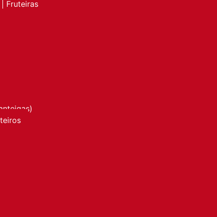
| Fruteiras
anteigas)
nteiros