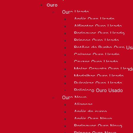
Ouro
Ouro Usado
Anéis Ouro Usado
Alfinetes Ouro Usado
Berloques Ouro Usado
Brincos Ouro Usado
Botões de Punho Ouro U
Colares Ouro Usado
Cruzes Ouro Usado
Molas Gravata Ouro Usad
Medalhas Ouro Usado
Pulseiras Ouro Usado
Religioso Ouro Usado
Ouro Novo
Alianças
Anéis de curso
Anéis Ouro Novo
Berloques Ouro Novo
Brincos Ouro Novo