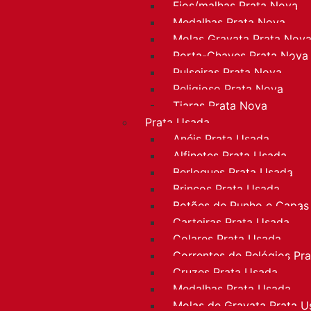
Fios/malhas Prata Nova
Medalhas Prata Nova
Molas Gravata Prata Nov
Porta-Chaves Prata Nova
Pulseiras Prata Nova
Religioso Prata Nova
Tiaras Prata Nova
Prata Usada
Anéis Prata Usada
Alfinetes Prata Usada
Berloques Prata Usada
Brincos Prata Usada
Botões de Punho e Capas
Carteiras Prata Usada
Colares Prata Usada
Correntes de Relógios Pr
Cruzes Prata Usada
Medalhas Prata Usada
Molas de Gravata Prata U