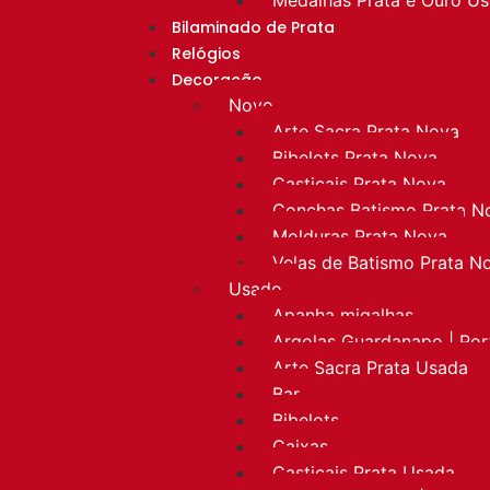
Bilaminado de Prata
Relógios
Decoração
Novo
Arte Sacra Prata Nova
Bibelots Prata Nova
Castiçais Prata Nova
Conchas Batismo Prata N
Molduras Prata Nova
Velas de Batismo Prata N
Usado
Apanha migalhas
Argolas Guardanapo | Po
Arte Sacra Prata Usada
Bar
Bibelots
Caixas
Castiçais Prata Usada