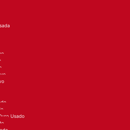
a
Usada
vo
o
o
ovo
vo
ado
do
 Ouro Usado
do
sado