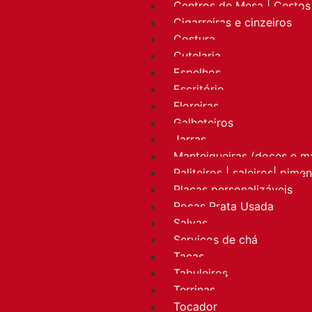
Centros de Mesa | Cestos 
Cigarreiras e cinzeiros
Costura
Cutelaria
Espelhos
Escritório
Floreiras
Galheteiros
Jarras
Manteigueiras (doces e m
Paliteiros | saleiros| pime
Placas personalizáveis
Rocas Prata Usada
Salvas
Serviços de chá
Taças
Tabuleiros
Terrinas
Tocador