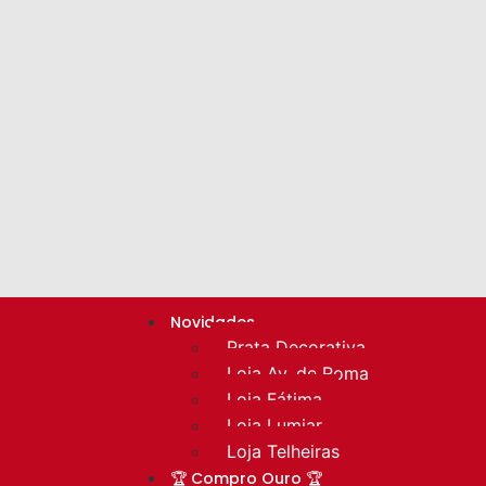
Novidades
Prata Decorativa
Loja Av. de Roma
Loja Fátima
Loja Lumiar
Loja Telheiras
🏆 Compro Ouro 🏆