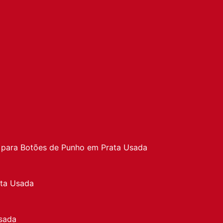
a
 para Botões de Punho em Prata Usada
ata Usada
sada