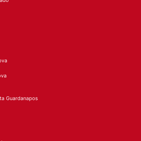
ova
ova
rta Guardanapos