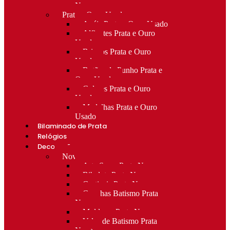
Novo
Prata e Ouro Usado
Anéis Prata e Ouro Usado
Alfinetes Prata e Ouro
Usado
Brincos Prata e Ouro
Usado
Botões de Punho Prata e
Ouro Usado
Colares Prata e Ouro
Usado
Medalhas Prata e Ouro
Usado
Bilaminado de Prata
Relógios
Decoração
Novo
Arte Sacra Prata Nova
Bibelots Prata Nova
Castiçais Prata Nova
Conchas Batismo Prata
Nova
Molduras Prata Nova
Velas de Batismo Prata