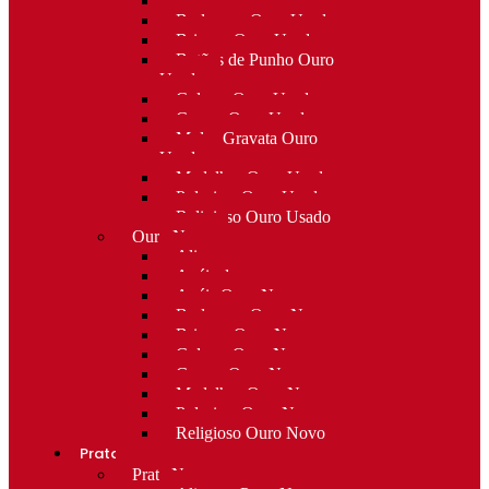
Alfinetes Ouro Usado
Berloques Ouro Usado
Brincos Ouro Usado
Botões de Punho Ouro
Usado
Colares Ouro Usado
Cruzes Ouro Usado
Molas Gravata Ouro
Usado
Medalhas Ouro Usado
Pulseiras Ouro Usado
Religioso Ouro Usado
Ouro Novo
Alianças
Anéis de curso
Anéis Ouro Novo
Berloques Ouro Novo
Brincos Ouro Novo
Colares Ouro Novo
Cruzes Ouro Novo
Medalhas Ouro Novo
Pulseiras Ouro Novo
Religioso Ouro Novo
Prata
Prata Nova