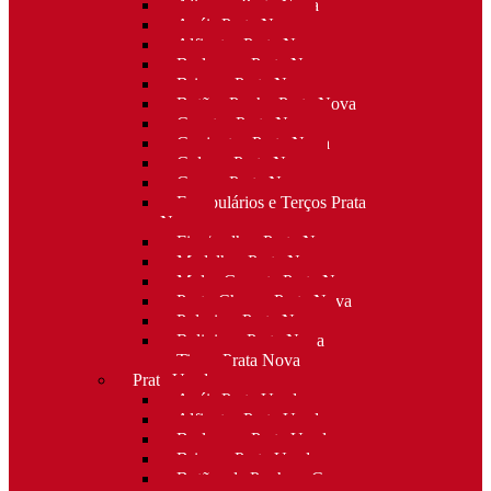
Alianças Prata Nova
Anéis Prata Nova
Alfinetes Prata Nova
Berloques Prata Nova
Brincos Prata Nova
Botões Punho Prata Nova
Canetas Prata Nova
Conjuntos Prata Nova
Colares Prata Nova
Cruzes Prata Nova
Escapulários e Terços Prata
Nova
Fios/malhas Prata Nova
Medalhas Prata Nova
Molas Gravata Prata Nova
Porta-Chaves Prata Nova
Pulseiras Prata Nova
Religioso Prata Nova
Tiaras Prata Nova
Prata Usada
Anéis Prata Usada
Alfinetes Prata Usada
Berloques Prata Usada
Brincos Prata Usada
Botões de Punho e Capas