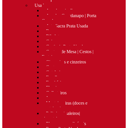
Nova
Usado
Apanha migalhas
Argolas Guardanapo | Porta
Guardanapos
Arte Sacra Prata Usada
Bar
Bibelots
Caixas
Castiçais Prata Usada
Centros de Mesa | Cestos |
Fruteiras
Cigarreiras e cinzeiros
Costura
Cutelaria
Espelhos
Escritório
Floreiras
Galheteiros
Jarras
Manteigueiras (doces e
manteigas)
Paliteiros | saleiros|
pimenteiros
Placas personalizáveis