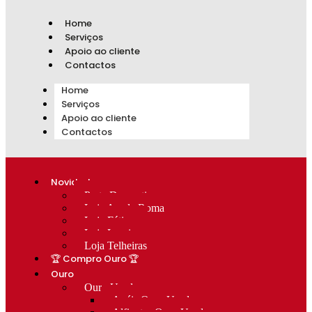
Home
Serviços
Apoio ao cliente
Contactos
Home
Serviços
Apoio ao cliente
Contactos
Novidades
Prata Decorativa
Loja Av. de Roma
Loja Fátima
Loja Lumiar
Loja Telheiras
🏆 Compro Ouro 🏆
Ouro
Ouro Usado
Anéis Ouro Usado