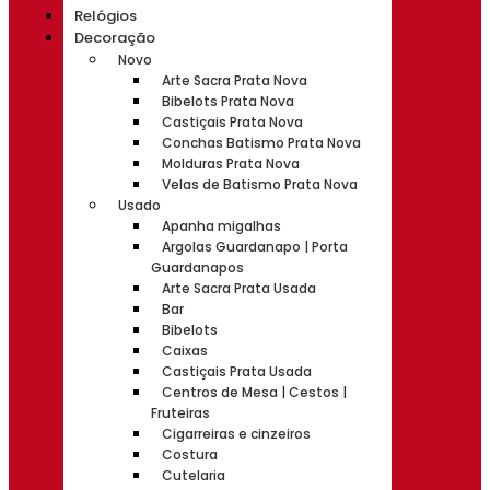
Relógios
Decoração
Novo
Arte Sacra Prata Nova
Bibelots Prata Nova
Castiçais Prata Nova
Conchas Batismo Prata Nova
Molduras Prata Nova
Velas de Batismo Prata Nova
Usado
Apanha migalhas
Argolas Guardanapo | Porta
Guardanapos
Arte Sacra Prata Usada
Bar
Bibelots
Caixas
Castiçais Prata Usada
Centros de Mesa | Cestos |
Fruteiras
Cigarreiras e cinzeiros
Costura
Cutelaria