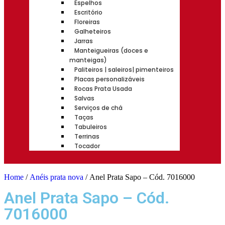
Espelhos
Escritório
Floreiras
Galheteiros
Jarras
Manteigueiras (doces e
manteigas)
Paliteiros | saleiros| pimenteiros
Placas personalizáveis
Rocas Prata Usada
Salvas
Serviços de chá
Taças
Tabuleiros
Terrinas
Tocador
Home
/
Anéis prata nova
/ Anel Prata Sapo – Cód. 7016000
Anel Prata Sapo – Cód.
7016000