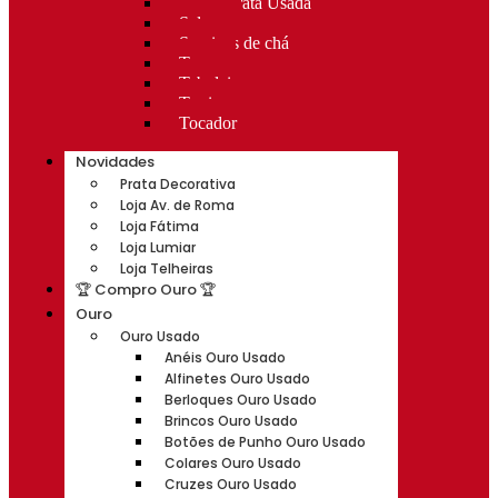
Rocas Prata Usada
Salvas
Serviços de chá
Taças
Tabuleiros
Terrinas
Tocador
Novidades
Prata Decorativa
Loja Av. de Roma
Loja Fátima
Loja Lumiar
Loja Telheiras
🏆 Compro Ouro 🏆
Ouro
Ouro Usado
Anéis Ouro Usado
Alfinetes Ouro Usado
Berloques Ouro Usado
Brincos Ouro Usado
Botões de Punho Ouro Usado
Colares Ouro Usado
Cruzes Ouro Usado