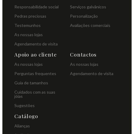
Responsabilidade social
Serviços galvânicos
Pedras preciosas
Personalização
Testemunhos
Avaliações comerciais
As nossas lojas
Agendamento de visita
Apoio ao cliente
Contactos
As nossas lojas
As nossas lojas
Perguntas frequentes
Agendamento de visita
Guia de tamanhos
Cuidados com as suas
jóias
Sugestões
Catálogo
Alianças