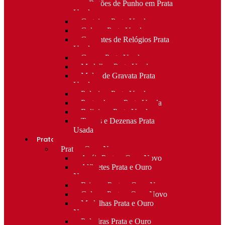
para Botões de Punho em Prata
Usada
Carteiras Prata Usada
Colares Prata Usada
Correntes de Relógios Prata
Usada
Cruzes Prata Usada
Medalhas Prata Usada
Molas de Gravata Prata
Usada
Pulseiras Prata Usada
Porta-chaves Prata Usada
Religioso Prata Usada
Terços e Dezenas Prata
Usada
Prata e ouro
Prata e Ouro Novo
Anéis Prata e Ouro Novo
Alfinetes Prata e Ouro
Novo
Brincos Prata e Ouro Novo
Colares Prata e Ouro Novo
Medalhas Prata e Ouro
Novo
Pulseiras Prata e Ouro