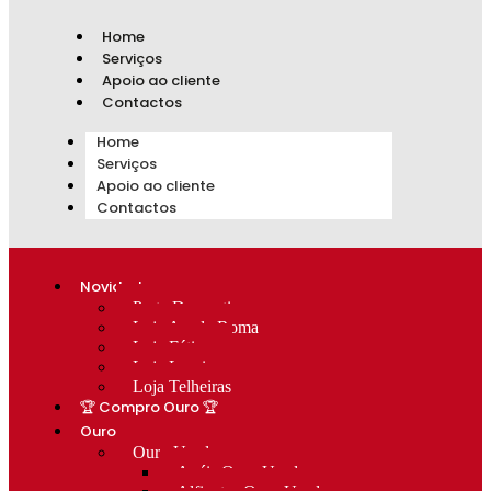
Home
Serviços
Apoio ao cliente
Contactos
Home
Serviços
Apoio ao cliente
Contactos
Novidades
Prata Decorativa
Loja Av. de Roma
Loja Fátima
Loja Lumiar
Loja Telheiras
🏆 Compro Ouro 🏆
Ouro
Ouro Usado
Anéis Ouro Usado