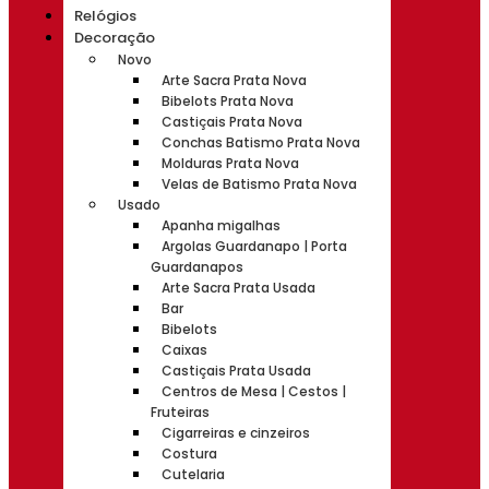
Relógios
Decoração
Novo
Arte Sacra Prata Nova
Bibelots Prata Nova
Castiçais Prata Nova
Conchas Batismo Prata Nova
Molduras Prata Nova
Velas de Batismo Prata Nova
Usado
Apanha migalhas
Argolas Guardanapo | Porta
Guardanapos
Arte Sacra Prata Usada
Bar
Bibelots
Caixas
Castiçais Prata Usada
Centros de Mesa | Cestos |
Fruteiras
Cigarreiras e cinzeiros
Costura
Cutelaria