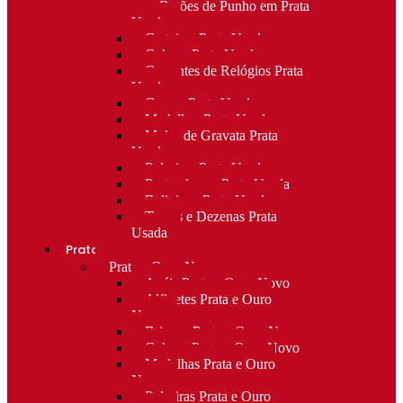
para Botões de Punho em Prata
Usada
Carteiras Prata Usada
Colares Prata Usada
Correntes de Relógios Prata
Usada
Cruzes Prata Usada
Medalhas Prata Usada
Molas de Gravata Prata
Usada
Pulseiras Prata Usada
Porta-chaves Prata Usada
Religioso Prata Usada
Terços e Dezenas Prata
Usada
Prata e ouro
Prata e Ouro Novo
Anéis Prata e Ouro Novo
Alfinetes Prata e Ouro
Novo
Brincos Prata e Ouro Novo
Colares Prata e Ouro Novo
Medalhas Prata e Ouro
Novo
Pulseiras Prata e Ouro