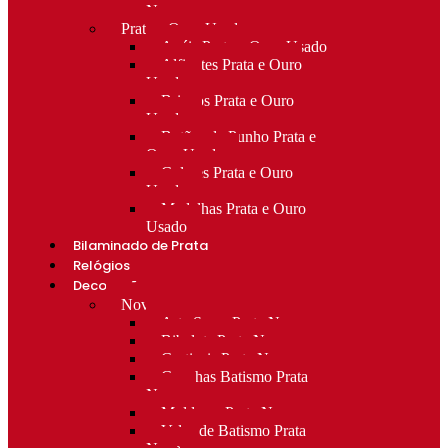
Novo
Prata e Ouro Usado
Anéis Prata e Ouro Usado
Alfinetes Prata e Ouro
Usado
Brincos Prata e Ouro
Usado
Botões de Punho Prata e
Ouro Usado
Colares Prata e Ouro
Usado
Medalhas Prata e Ouro
Usado
Bilaminado de Prata
Relógios
Decoração
Novo
Arte Sacra Prata Nova
Bibelots Prata Nova
Castiçais Prata Nova
Conchas Batismo Prata
Nova
Molduras Prata Nova
Velas de Batismo Prata