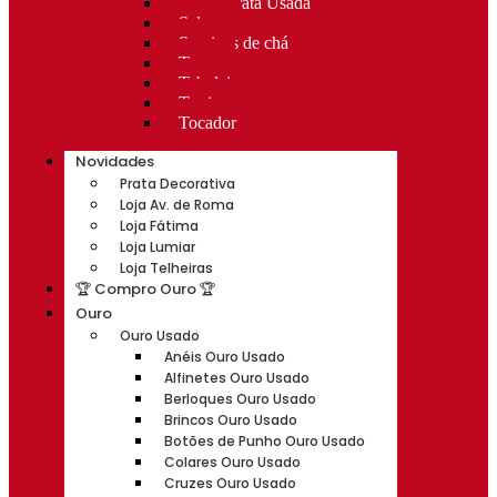
Rocas Prata Usada
Salvas
Serviços de chá
Taças
Tabuleiros
Terrinas
Tocador
Novidades
Prata Decorativa
Loja Av. de Roma
Loja Fátima
Loja Lumiar
Loja Telheiras
🏆 Compro Ouro 🏆
Ouro
Ouro Usado
Anéis Ouro Usado
Alfinetes Ouro Usado
Berloques Ouro Usado
Brincos Ouro Usado
Botões de Punho Ouro Usado
Colares Ouro Usado
Cruzes Ouro Usado