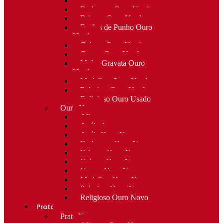
Alfinetes Ouro Usado
Berloques Ouro Usado
Brincos Ouro Usado
Botões de Punho Ouro
Usado
Colares Ouro Usado
Cruzes Ouro Usado
Molas Gravata Ouro
Usado
Medalhas Ouro Usado
Pulseiras Ouro Usado
Religioso Ouro Usado
Ouro Novo
Alianças
Anéis de curso
Anéis Ouro Novo
Berloques Ouro Novo
Brincos Ouro Novo
Colares Ouro Novo
Cruzes Ouro Novo
Medalhas Ouro Novo
Pulseiras Ouro Novo
Religioso Ouro Novo
Prata
Prata Nova