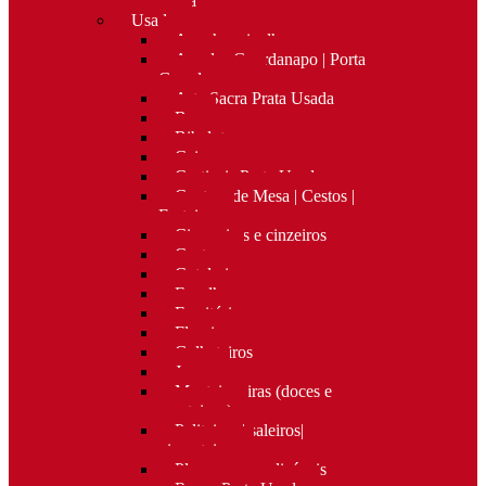
Nova
Usado
Apanha migalhas
Argolas Guardanapo | Porta
Guardanapos
Arte Sacra Prata Usada
Bar
Bibelots
Caixas
Castiçais Prata Usada
Centros de Mesa | Cestos |
Fruteiras
Cigarreiras e cinzeiros
Costura
Cutelaria
Espelhos
Escritório
Floreiras
Galheteiros
Jarras
Manteigueiras (doces e
manteigas)
Paliteiros | saleiros|
pimenteiros
Placas personalizáveis