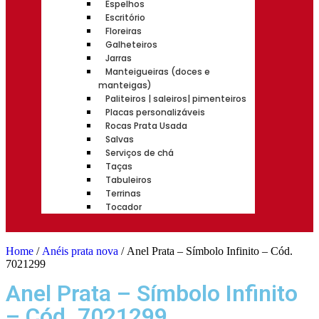
Espelhos
Escritório
Floreiras
Galheteiros
Jarras
Manteigueiras (doces e
manteigas)
Paliteiros | saleiros| pimenteiros
Placas personalizáveis
Rocas Prata Usada
Salvas
Serviços de chá
Taças
Tabuleiros
Terrinas
Tocador
Home
/
Anéis prata nova
/ Anel Prata – Símbolo Infinito – Cód.
7021299
Anel Prata – Símbolo Infinito
– Cód. 7021299