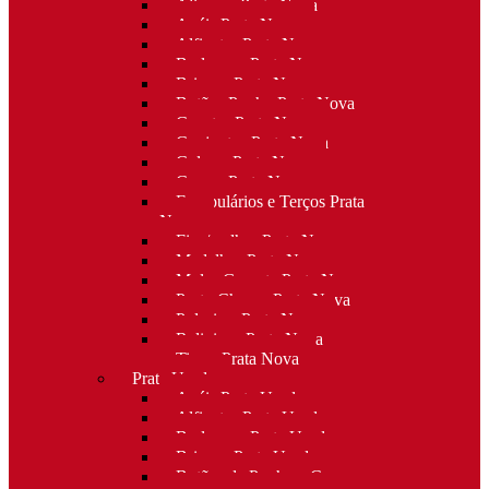
Alianças Prata Nova
Anéis Prata Nova
Alfinetes Prata Nova
Berloques Prata Nova
Brincos Prata Nova
Botões Punho Prata Nova
Canetas Prata Nova
Conjuntos Prata Nova
Colares Prata Nova
Cruzes Prata Nova
Escapulários e Terços Prata
Nova
Fios/malhas Prata Nova
Medalhas Prata Nova
Molas Gravata Prata Nova
Porta-Chaves Prata Nova
Pulseiras Prata Nova
Religioso Prata Nova
Tiaras Prata Nova
Prata Usada
Anéis Prata Usada
Alfinetes Prata Usada
Berloques Prata Usada
Brincos Prata Usada
Botões de Punho e Capas