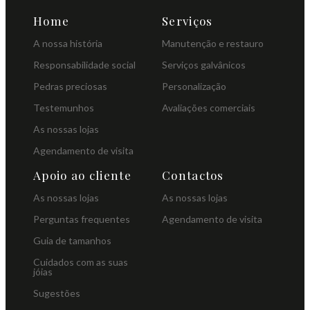
Home
Serviços
A nossa história
Manutenção e restauro
Responsabilidade social
Serviços galvânicos
Pedras preciosas
Personalização
Testemunhos
Avaliações comerciais
As nossas lojas
Agendamento de visita
Apoio ao cliente
Contactos
As nossas lojas
As nossas lojas
Perguntas frequentes
Agendamento de visita
Guia de tamanhos
Cuidados com as suas
jóias
Sugestões