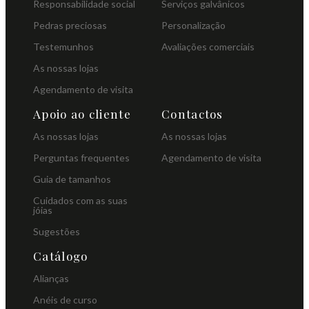
Responsabilidade social
Serviços galvânicos
Pedras preciosas
Personalização
Testemunhos
Avaliações comerciais
As nossas lojas
Agendamento de visita
Apoio ao cliente
Contactos
As nossas lojas
As nossas lojas
Perguntas frequentes
Agendamento de visita
Guia de tamanhos
Cuidados com as suas
jóias
Sugestões
Catálogo
Alianças
Anéis de curso