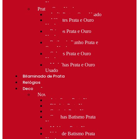
Novo
Prata e Ouro Usado
Anéis Prata e Ouro Usado
Alfinetes Prata e Ouro
Usado
Brincos Prata e Ouro
Usado
Botões de Punho Prata e
Ouro Usado
Colares Prata e Ouro
Usado
Medalhas Prata e Ouro
Usado
Bilaminado de Prata
Relógios
Decoração
Novo
Arte Sacra Prata Nova
Bibelots Prata Nova
Castiçais Prata Nova
Conchas Batismo Prata
Nova
Molduras Prata Nova
Velas de Batismo Prata