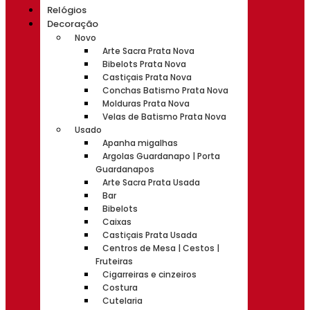
Relógios
Decoração
Novo
Arte Sacra Prata Nova
Bibelots Prata Nova
Castiçais Prata Nova
Conchas Batismo Prata Nova
Molduras Prata Nova
Velas de Batismo Prata Nova
Usado
Apanha migalhas
Argolas Guardanapo | Porta
Guardanapos
Arte Sacra Prata Usada
Bar
Bibelots
Caixas
Castiçais Prata Usada
Centros de Mesa | Cestos |
Fruteiras
Cigarreiras e cinzeiros
Costura
Cutelaria