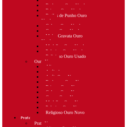
Alfinetes Ouro Usado
Berloques Ouro Usado
Brincos Ouro Usado
Botões de Punho Ouro
Usado
Colares Ouro Usado
Cruzes Ouro Usado
Molas Gravata Ouro
Usado
Medalhas Ouro Usado
Pulseiras Ouro Usado
Religioso Ouro Usado
Ouro Novo
Alianças
Anéis de curso
Anéis Ouro Novo
Berloques Ouro Novo
Brincos Ouro Novo
Colares Ouro Novo
Cruzes Ouro Novo
Medalhas Ouro Novo
Pulseiras Ouro Novo
Religioso Ouro Novo
Prata
Prata Nova