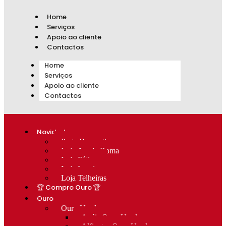
Home
Serviços
Apoio ao cliente
Contactos
Home
Serviços
Apoio ao cliente
Contactos
Novidades
Prata Decorativa
Loja Av. de Roma
Loja Fátima
Loja Lumiar
Loja Telheiras
🏆 Compro Ouro 🏆
Ouro
Ouro Usado
Anéis Ouro Usado