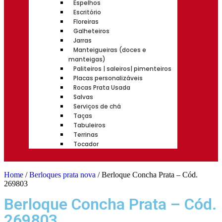
Espelhos
Escritório
Floreiras
Galheteiros
Jarras
Manteigueiras (doces e
manteigas)
Paliteiros | saleiros| pimenteiros
Placas personalizáveis
Rocas Prata Usada
Salvas
Serviços de chá
Taças
Tabuleiros
Terrinas
Tocador
Home
/
Berloques prata nova
/ Berloque Concha Prata – Cód.
269803
Berloque Concha Prata – Cód.
269803