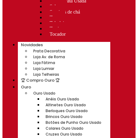
Rocas Prata Usada
Salvas
Serviços de chá
Taças
Tabuleiros
Terrinas
Tocador
Novidades
Prata Decorativa
Loja Av. de Roma
Loja Fátima
Loja Lumiar
Loja Telheiras
🏆 Compro Ouro 🏆
Ouro
Ouro Usado
Anéis Ouro Usado
Alfinetes Ouro Usado
Berloques Ouro Usado
Brincos Ouro Usado
Botões de Punho Ouro Usado
Colares Ouro Usado
Cruzes Ouro Usado