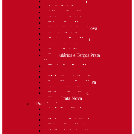
Alianças Prata Nova
Anéis Prata Nova
Alfinetes Prata Nova
Berloques Prata Nova
Brincos Prata Nova
Botões Punho Prata Nova
Canetas Prata Nova
Conjuntos Prata Nova
Colares Prata Nova
Cruzes Prata Nova
Escapulários e Terços Prata
Nova
Fios/malhas Prata Nova
Medalhas Prata Nova
Molas Gravata Prata Nova
Porta-Chaves Prata Nova
Pulseiras Prata Nova
Religioso Prata Nova
Tiaras Prata Nova
Prata Usada
Anéis Prata Usada
Alfinetes Prata Usada
Berloques Prata Usada
Brincos Prata Usada
Botões de Punho e Capas