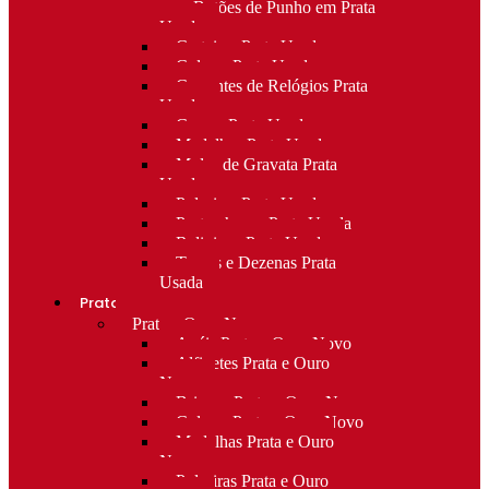
para Botões de Punho em Prata
Usada
Carteiras Prata Usada
Colares Prata Usada
Correntes de Relógios Prata
Usada
Cruzes Prata Usada
Medalhas Prata Usada
Molas de Gravata Prata
Usada
Pulseiras Prata Usada
Porta-chaves Prata Usada
Religioso Prata Usada
Terços e Dezenas Prata
Usada
Prata e ouro
Prata e Ouro Novo
Anéis Prata e Ouro Novo
Alfinetes Prata e Ouro
Novo
Brincos Prata e Ouro Novo
Colares Prata e Ouro Novo
Medalhas Prata e Ouro
Novo
Pulseiras Prata e Ouro