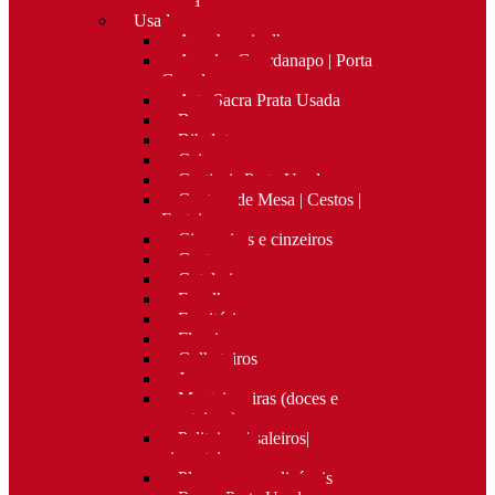
Nova
Usado
Apanha migalhas
Argolas Guardanapo | Porta
Guardanapos
Arte Sacra Prata Usada
Bar
Bibelots
Caixas
Castiçais Prata Usada
Centros de Mesa | Cestos |
Fruteiras
Cigarreiras e cinzeiros
Costura
Cutelaria
Espelhos
Escritório
Floreiras
Galheteiros
Jarras
Manteigueiras (doces e
manteigas)
Paliteiros | saleiros|
pimenteiros
Placas personalizáveis