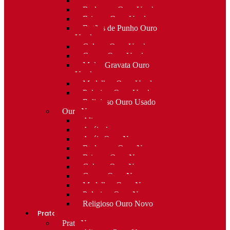
Alfinetes Ouro Usado
Berloques Ouro Usado
Brincos Ouro Usado
Botões de Punho Ouro
Usado
Colares Ouro Usado
Cruzes Ouro Usado
Molas Gravata Ouro
Usado
Medalhas Ouro Usado
Pulseiras Ouro Usado
Religioso Ouro Usado
Ouro Novo
Alianças
Anéis de curso
Anéis Ouro Novo
Berloques Ouro Novo
Brincos Ouro Novo
Colares Ouro Novo
Cruzes Ouro Novo
Medalhas Ouro Novo
Pulseiras Ouro Novo
Religioso Ouro Novo
Prata
Prata Nova