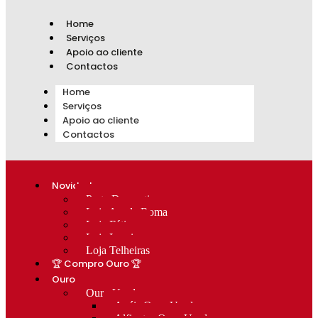
Home
Serviços
Apoio ao cliente
Contactos
Home
Serviços
Apoio ao cliente
Contactos
Novidades
Prata Decorativa
Loja Av. de Roma
Loja Fátima
Loja Lumiar
Loja Telheiras
🏆 Compro Ouro 🏆
Ouro
Ouro Usado
Anéis Ouro Usado