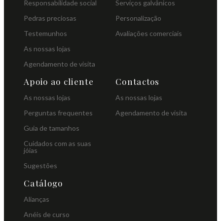
Responsabilidade social
Serviços galvânicos
Pedras preciosas
Personalização
Testemunhos
Avaliações comerciais
As nossas lojas
Agendamento de visita
Apoio ao cliente
Contactos
As nossas lojas
As nossas lojas
Perguntas frequentes
Agendamento de visita
Guia de tamanhos
Cuidados com as suas
jóias
Sugestões
Catálogo
Alianças
Anéis de curso