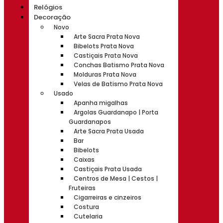
Relógios
Decoração
Novo
Arte Sacra Prata Nova
Bibelots Prata Nova
Castiçais Prata Nova
Conchas Batismo Prata Nova
Molduras Prata Nova
Velas de Batismo Prata Nova
Usado
Apanha migalhas
Argolas Guardanapo | Porta
Guardanapos
Arte Sacra Prata Usada
Bar
Bibelots
Caixas
Castiçais Prata Usada
Centros de Mesa | Cestos |
Fruteiras
Cigarreiras e cinzeiros
Costura
Cutelaria