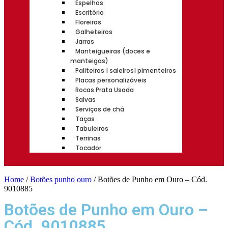
Espelhos
Escritório
Floreiras
Galheteiros
Jarras
Manteigueiras (doces e
manteigas)
Paliteiros | saleiros| pimenteiros
Placas personalizáveis
Rocas Prata Usada
Salvas
Serviços de chá
Taças
Tabuleiros
Terrinas
Tocador
Home
/
Botões punho ouro
/ Botões de Punho em Ouro – Cód.
9010885
Botões de Punho em Ouro –
Cód. 9010885