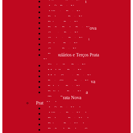
Alianças Prata Nova
Anéis Prata Nova
Alfinetes Prata Nova
Berloques Prata Nova
Brincos Prata Nova
Botões Punho Prata Nova
Canetas Prata Nova
Conjuntos Prata Nova
Colares Prata Nova
Cruzes Prata Nova
Escapulários e Terços Prata
Nova
Fios/malhas Prata Nova
Medalhas Prata Nova
Molas Gravata Prata Nova
Porta-Chaves Prata Nova
Pulseiras Prata Nova
Religioso Prata Nova
Tiaras Prata Nova
Prata Usada
Anéis Prata Usada
Alfinetes Prata Usada
Berloques Prata Usada
Brincos Prata Usada
Botões de Punho e Capas