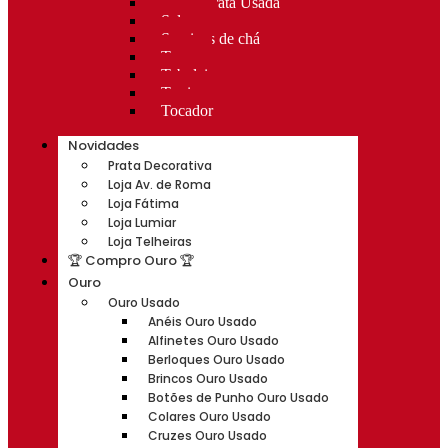
Rocas Prata Usada
Salvas
Serviços de chá
Taças
Tabuleiros
Terrinas
Tocador
Novidades
Prata Decorativa
Loja Av. de Roma
Loja Fátima
Loja Lumiar
Loja Telheiras
🏆 Compro Ouro 🏆
Ouro
Ouro Usado
Anéis Ouro Usado
Alfinetes Ouro Usado
Berloques Ouro Usado
Brincos Ouro Usado
Botões de Punho Ouro Usado
Colares Ouro Usado
Cruzes Ouro Usado