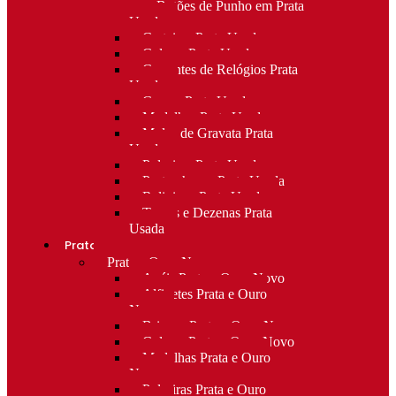
para Botões de Punho em Prata
Usada
Carteiras Prata Usada
Colares Prata Usada
Correntes de Relógios Prata
Usada
Cruzes Prata Usada
Medalhas Prata Usada
Molas de Gravata Prata
Usada
Pulseiras Prata Usada
Porta-chaves Prata Usada
Religioso Prata Usada
Terços e Dezenas Prata
Usada
Prata e ouro
Prata e Ouro Novo
Anéis Prata e Ouro Novo
Alfinetes Prata e Ouro
Novo
Brincos Prata e Ouro Novo
Colares Prata e Ouro Novo
Medalhas Prata e Ouro
Novo
Pulseiras Prata e Ouro