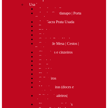
Nova
Usado
Apanha migalhas
Argolas Guardanapo | Porta
Guardanapos
Arte Sacra Prata Usada
Bar
Bibelots
Caixas
Castiçais Prata Usada
Centros de Mesa | Cestos |
Fruteiras
Cigarreiras e cinzeiros
Costura
Cutelaria
Espelhos
Escritório
Floreiras
Galheteiros
Jarras
Manteigueiras (doces e
manteigas)
Paliteiros | saleiros|
pimenteiros
Placas personalizáveis