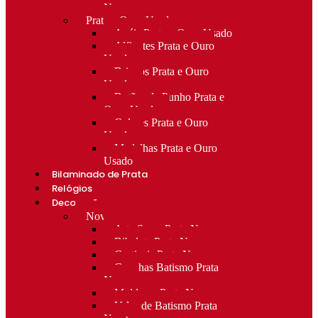
Novo
Prata e Ouro Usado
Anéis Prata e Ouro Usado
Alfinetes Prata e Ouro
Usado
Brincos Prata e Ouro
Usado
Botões de Punho Prata e
Ouro Usado
Colares Prata e Ouro
Usado
Medalhas Prata e Ouro
Usado
Bilaminado de Prata
Relógios
Decoração
Novo
Arte Sacra Prata Nova
Bibelots Prata Nova
Castiçais Prata Nova
Conchas Batismo Prata
Nova
Molduras Prata Nova
Velas de Batismo Prata