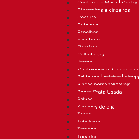
Centros de Mesa | Cestos 
Cigarreiras e cinzeiros
Costura
Cutelaria
Espelhos
Escritório
Floreiras
Galheteiros
Jarras
Manteigueiras (doces e m
Paliteiros | saleiros| pime
Placas personalizáveis
Rocas Prata Usada
Salvas
Serviços de chá
Taças
Tabuleiros
Terrinas
Tocador