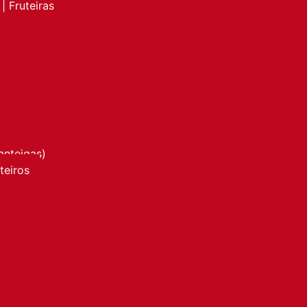
| Fruteiras
anteigas)
nteiros