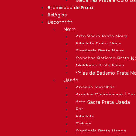
Bilaminado de Prata
Relógios
Decoração
Novo
Arte Sacra Prata Nova
Bibelots Prata Nova
Castiçais Prata Nova
Conchas Batismo Prata N
Molduras Prata Nova
Velas de Batismo Prata N
Usado
Apanha migalhas
Argolas Guardanapo | Po
Arte Sacra Prata Usada
Bar
Bibelots
Caixas
Castiçais Prata Usada