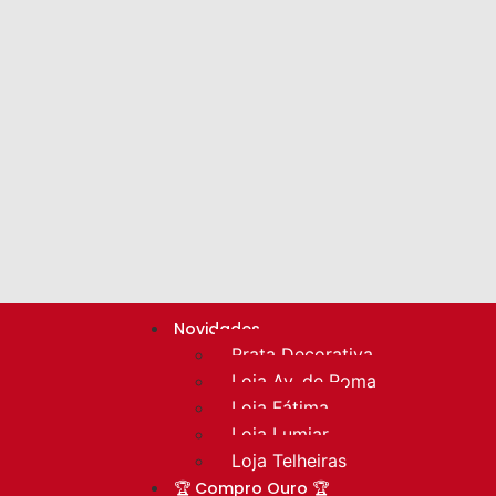
Novidades
Prata Decorativa
Loja Av. de Roma
Loja Fátima
Loja Lumiar
Loja Telheiras
🏆 Compro Ouro 🏆