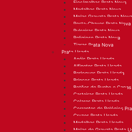
Fios/malhas Prata Nova
Medalhas Prata Nova
Molas Gravata Prata Nov
Porta-Chaves Prata Nova
Pulseiras Prata Nova
Religioso Prata Nova
Tiaras Prata Nova
Prata Usada
Anéis Prata Usada
Alfinetes Prata Usada
Berloques Prata Usada
Brincos Prata Usada
Botões de Punho e Capas
Carteiras Prata Usada
Colares Prata Usada
Correntes de Relógios Pr
Cruzes Prata Usada
Medalhas Prata Usada
Molas de Gravata Prata U