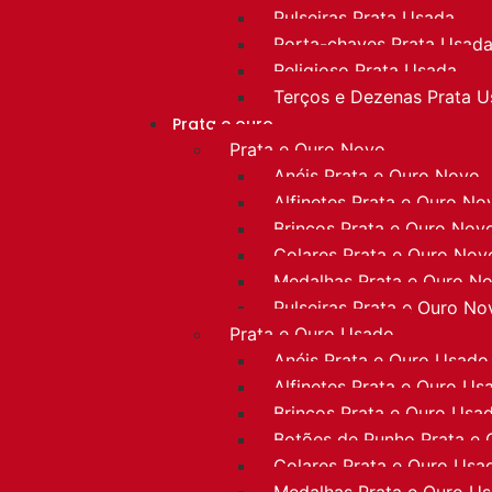
Pulseiras Prata Usada
Porta-chaves Prata Usad
Religioso Prata Usada
Terços e Dezenas Prata 
Prata e ouro
Prata e Ouro Novo
Anéis Prata e Ouro Novo
Alfinetes Prata e Ouro No
Brincos Prata e Ouro Nov
Colares Prata e Ouro Nov
Medalhas Prata e Ouro N
Pulseiras Prata e Ouro No
Prata e Ouro Usado
Anéis Prata e Ouro Usado
Alfinetes Prata e Ouro Us
Brincos Prata e Ouro Usa
Botões de Punho Prata e
Colares Prata e Ouro Usa
Medalhas Prata e Ouro U