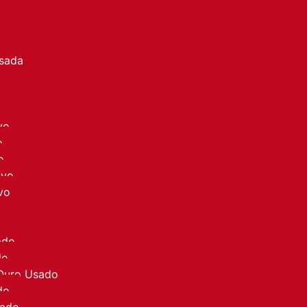
a
Usada
vo
o
o
ovo
vo
ado
do
 Ouro Usado
do
sado