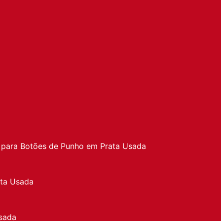
a
 para Botões de Punho em Prata Usada
ata Usada
sada