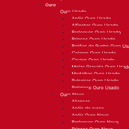
Ouro
Ouro Usado
Anéis Ouro Usado
Alfinetes Ouro Usado
Berloques Ouro Usado
Brincos Ouro Usado
Botões de Punho Ouro U
Colares Ouro Usado
Cruzes Ouro Usado
Molas Gravata Ouro Usad
Medalhas Ouro Usado
Pulseiras Ouro Usado
Religioso Ouro Usado
Ouro Novo
Alianças
Anéis de curso
Anéis Ouro Novo
Berloques Ouro Novo
Brincos Ouro Novo