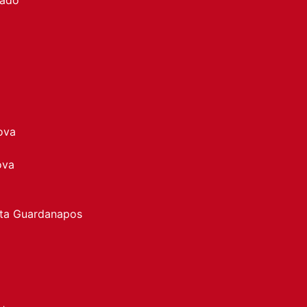
ova
ova
rta Guardanapos