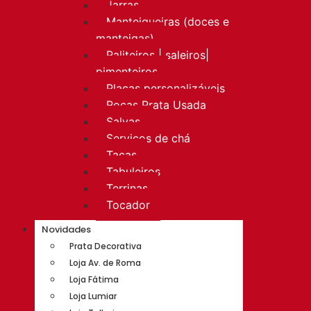
Jarras
Manteigueiras (doces e
manteigas)
Paliteiros | saleiros|
pimenteiros
Placas personalizáveis
Rocas Prata Usada
Salvas
Serviços de chá
Taças
Tabuleiros
Terrinas
Tocador
Novidades
Prata Decorativa
Loja Av. de Roma
Loja Fátima
Loja Lumiar