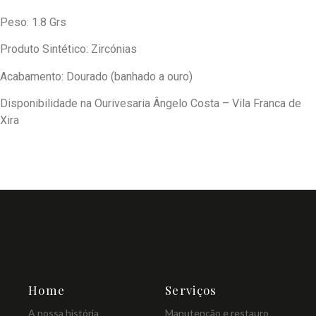
Peso: 1.8 Grs
Produto Sintético: Zircónias
Acabamento: Dourado (banhado a ouro)
Disponibilidade na Ourivesaria Ângelo Costa – Vila Franca de
Xira
Home
Serviços
A nossa história
Manutenção e restauro