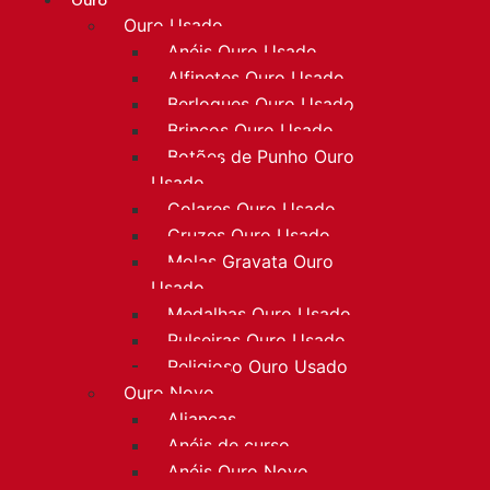
Ouro
Ouro Usado
Anéis Ouro Usado
Alfinetes Ouro Usado
Berloques Ouro Usado
Brincos Ouro Usado
Botões de Punho Ouro
Usado
Colares Ouro Usado
Cruzes Ouro Usado
Molas Gravata Ouro
Usado
Medalhas Ouro Usado
Pulseiras Ouro Usado
Religioso Ouro Usado
Ouro Novo
Alianças
Anéis de curso
Anéis Ouro Novo