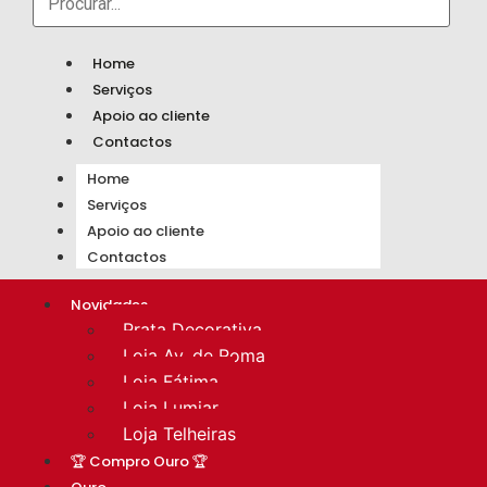
Home
Serviços
Apoio ao cliente
Contactos
Home
Serviços
Apoio ao cliente
Contactos
Novidades
Prata Decorativa
Loja Av. de Roma
Loja Fátima
Loja Lumiar
Loja Telheiras
🏆 Compro Ouro 🏆