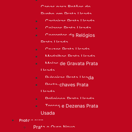
Capas para Botões de
Punho em Prata Usada
Carteiras Prata Usada
Colares Prata Usada
Correntes de Relógios
Prata Usada
Cruzes Prata Usada
Medalhas Prata Usada
Molas de Gravata Prata
Usada
Pulseiras Prata Usada
Porta-chaves Prata
Usada
Religioso Prata Usada
Terços e Dezenas Prata
Usada
Prata e ouro
Prata e Ouro Novo