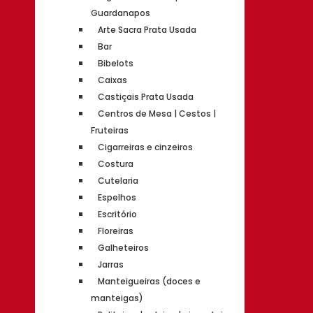
Guardanapos
Arte Sacra Prata Usada
Bar
Bibelots
Caixas
Castiçais Prata Usada
Centros de Mesa | Cestos |
Fruteiras
Cigarreiras e cinzeiros
Costura
Cutelaria
Espelhos
Escritório
Floreiras
Galheteiros
Jarras
Manteigueiras (doces e
manteigas)