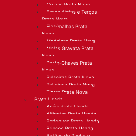
Cruzes Prata Nova
Escapulários e Terços
Prata Nova
Fios/malhas Prata
Nova
Medalhas Prata Nova
Molas Gravata Prata
Nova
Porta-Chaves Prata
Nova
Pulseiras Prata Nova
Religioso Prata Nova
Tiaras Prata Nova
Prata Usada
Anéis Prata Usada
Alfinetes Prata Usada
Berloques Prata Usada
Brincos Prata Usada
Botões de Punho e