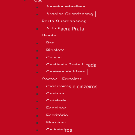
Apanha migalhas
Argolas Guardanapo |
Porta Guardanapos
Arte Sacra Prata
Usada
Bar
Bibelots
Caixas
Castiçais Prata Usada
Centros de Mesa |
Cestos | Fruteiras
Cigarreiras e cinzeiros
Costura
Cutelaria
Espelhos
Escritório
Floreiras
Galheteiros