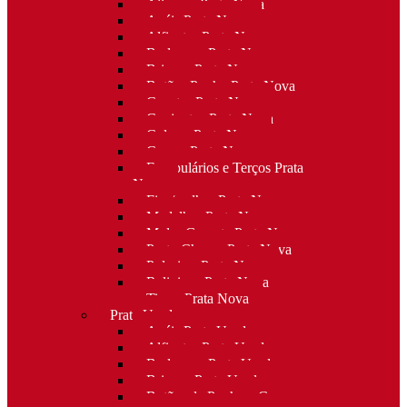
Alianças Prata Nova
Anéis Prata Nova
Alfinetes Prata Nova
Berloques Prata Nova
Brincos Prata Nova
Botões Punho Prata Nova
Canetas Prata Nova
Conjuntos Prata Nova
Colares Prata Nova
Cruzes Prata Nova
Escapulários e Terços Prata
Nova
Fios/malhas Prata Nova
Medalhas Prata Nova
Molas Gravata Prata Nova
Porta-Chaves Prata Nova
Pulseiras Prata Nova
Religioso Prata Nova
Tiaras Prata Nova
Prata Usada
Anéis Prata Usada
Alfinetes Prata Usada
Berloques Prata Usada
Brincos Prata Usada
Botões de Punho e Capas