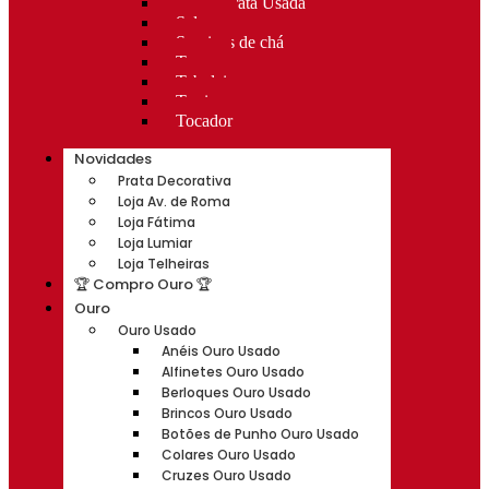
Rocas Prata Usada
Salvas
Serviços de chá
Taças
Tabuleiros
Terrinas
Tocador
Novidades
Prata Decorativa
Loja Av. de Roma
Loja Fátima
Loja Lumiar
Loja Telheiras
🏆 Compro Ouro 🏆
Ouro
Ouro Usado
Anéis Ouro Usado
Alfinetes Ouro Usado
Berloques Ouro Usado
Brincos Ouro Usado
Botões de Punho Ouro Usado
Colares Ouro Usado
Cruzes Ouro Usado