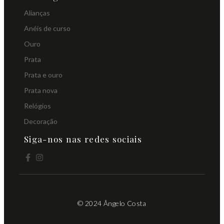
Alianças
Anéis de curso
Ouro
Prata
Prata e ouro
Prata nova
Relógios
Decoração
Siga-nos nas redes sociais
© 2024 Ângelo Costa