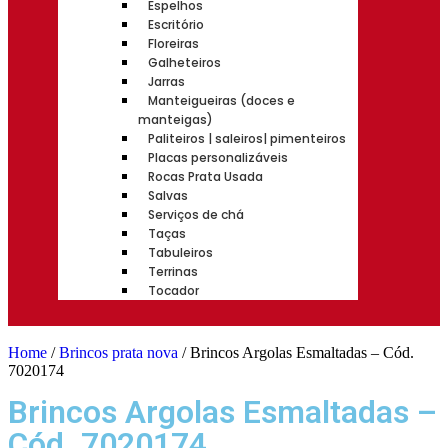
Espelhos
Escritório
Floreiras
Galheteiros
Jarras
Manteigueiras (doces e
manteigas)
Paliteiros | saleiros| pimenteiros
Placas personalizáveis
Rocas Prata Usada
Salvas
Serviços de chá
Taças
Tabuleiros
Terrinas
Tocador
Home
/
Brincos prata nova
/ Brincos Argolas Esmaltadas – Cód.
7020174
Brincos Argolas Esmaltadas –
Cód. 7020174