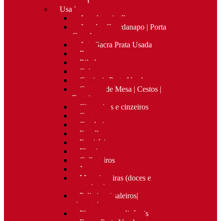
Nova
Usado
Apanha migalhas
Argolas Guardanapo | Porta
Guardanapos
Arte Sacra Prata Usada
Bar
Bibelots
Caixas
Castiçais Prata Usada
Centros de Mesa | Cestos |
Fruteiras
Cigarreiras e cinzeiros
Costura
Cutelaria
Espelhos
Escritório
Floreiras
Galheteiros
Jarras
Manteigueiras (doces e
manteigas)
Paliteiros | saleiros|
pimenteiros
Placas personalizáveis