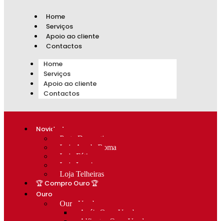
Home
Serviços
Apoio ao cliente
Contactos
Home
Serviços
Apoio ao cliente
Contactos
Novidades
Prata Decorativa
Loja Av. de Roma
Loja Fátima
Loja Lumiar
Loja Telheiras
🏆 Compro Ouro 🏆
Ouro
Ouro Usado
Anéis Ouro Usado