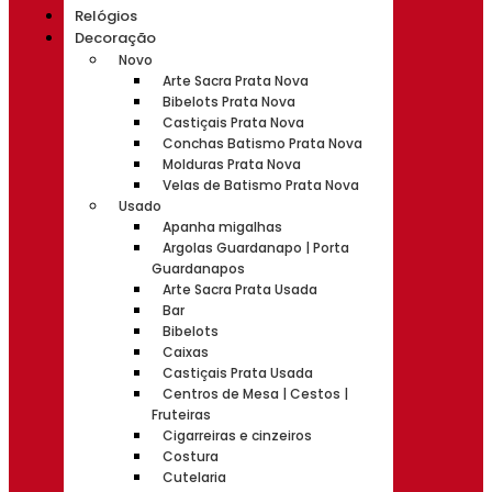
Relógios
Decoração
Novo
Arte Sacra Prata Nova
Bibelots Prata Nova
Castiçais Prata Nova
Conchas Batismo Prata Nova
Molduras Prata Nova
Velas de Batismo Prata Nova
Usado
Apanha migalhas
Argolas Guardanapo | Porta
Guardanapos
Arte Sacra Prata Usada
Bar
Bibelots
Caixas
Castiçais Prata Usada
Centros de Mesa | Cestos |
Fruteiras
Cigarreiras e cinzeiros
Costura
Cutelaria