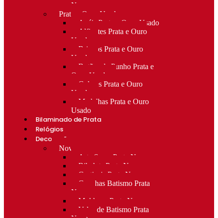
Novo
Prata e Ouro Usado
Anéis Prata e Ouro Usado
Alfinetes Prata e Ouro
Usado
Brincos Prata e Ouro
Usado
Botões de Punho Prata e
Ouro Usado
Colares Prata e Ouro
Usado
Medalhas Prata e Ouro
Usado
Bilaminado de Prata
Relógios
Decoração
Novo
Arte Sacra Prata Nova
Bibelots Prata Nova
Castiçais Prata Nova
Conchas Batismo Prata
Nova
Molduras Prata Nova
Velas de Batismo Prata