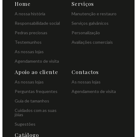
Home
Serviços
A nossa história
Manutenção e restauro
Responsabilidade social
Serviços galvânicos
Pedras preciosas
Personalização
Testemunhos
Avaliações comerciais
As nossas lojas
Agendamento de visita
Apoio ao cliente
Contactos
As nossas lojas
As nossas lojas
Perguntas frequentes
Agendamento de visita
Guia de tamanhos
Cuidados com as suas
jóias
Sugestões
Catálogo