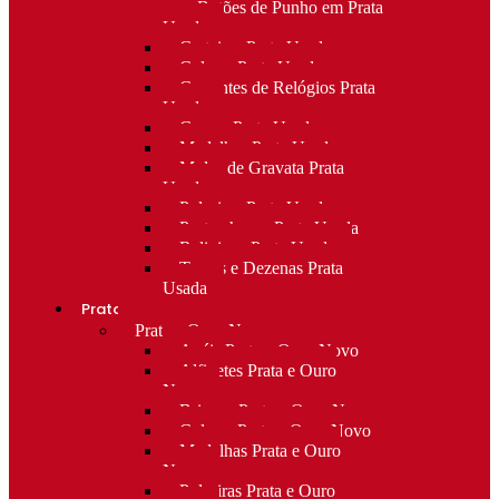
para Botões de Punho em Prata
Usada
Carteiras Prata Usada
Colares Prata Usada
Correntes de Relógios Prata
Usada
Cruzes Prata Usada
Medalhas Prata Usada
Molas de Gravata Prata
Usada
Pulseiras Prata Usada
Porta-chaves Prata Usada
Religioso Prata Usada
Terços e Dezenas Prata
Usada
Prata e ouro
Prata e Ouro Novo
Anéis Prata e Ouro Novo
Alfinetes Prata e Ouro
Novo
Brincos Prata e Ouro Novo
Colares Prata e Ouro Novo
Medalhas Prata e Ouro
Novo
Pulseiras Prata e Ouro