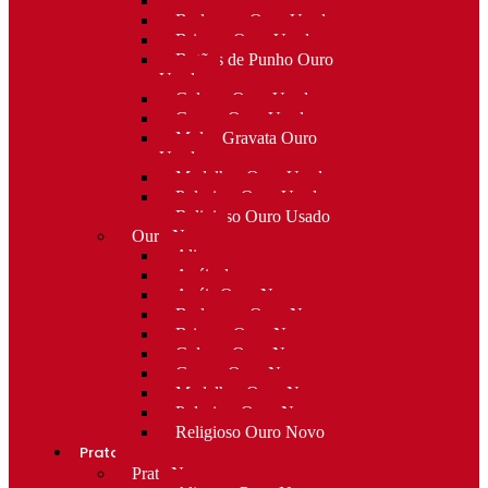
Alfinetes Ouro Usado
Berloques Ouro Usado
Brincos Ouro Usado
Botões de Punho Ouro
Usado
Colares Ouro Usado
Cruzes Ouro Usado
Molas Gravata Ouro
Usado
Medalhas Ouro Usado
Pulseiras Ouro Usado
Religioso Ouro Usado
Ouro Novo
Alianças
Anéis de curso
Anéis Ouro Novo
Berloques Ouro Novo
Brincos Ouro Novo
Colares Ouro Novo
Cruzes Ouro Novo
Medalhas Ouro Novo
Pulseiras Ouro Novo
Religioso Ouro Novo
Prata
Prata Nova