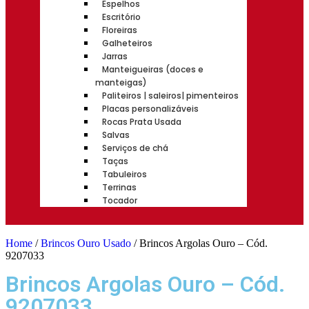
Espelhos
Escritório
Floreiras
Galheteiros
Jarras
Manteigueiras (doces e
manteigas)
Paliteiros | saleiros| pimenteiros
Placas personalizáveis
Rocas Prata Usada
Salvas
Serviços de chá
Taças
Tabuleiros
Terrinas
Tocador
Home
/
Brincos Ouro Usado
/ Brincos Argolas Ouro – Cód.
9207033
Brincos Argolas Ouro – Cód.
9207033