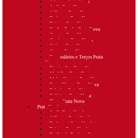
Alianças Prata Nova
Anéis Prata Nova
Alfinetes Prata Nova
Berloques Prata Nova
Brincos Prata Nova
Botões Punho Prata Nova
Canetas Prata Nova
Conjuntos Prata Nova
Colares Prata Nova
Cruzes Prata Nova
Escapulários e Terços Prata
Nova
Fios/malhas Prata Nova
Medalhas Prata Nova
Molas Gravata Prata Nova
Porta-Chaves Prata Nova
Pulseiras Prata Nova
Religioso Prata Nova
Tiaras Prata Nova
Prata Usada
Anéis Prata Usada
Alfinetes Prata Usada
Berloques Prata Usada
Brincos Prata Usada
Botões de Punho e Capas