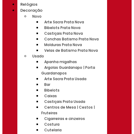
Relógios
Decoração
Novo
Arte Sacra Prata Nova
Bibelots Prata Nova
Castiçais Prata Nova
Conchas Batismo Prata Nova
Molduras Prata Nova
Velas de Batismo Prata Nova
Usado
Apanha migalhas
Argolas Guardanapo | Porta
Guardanapos
Arte Sacra Prata Usada
Bar
Bibelots
Caixas
Castiçais Prata Usada
Centros de Mesa | Cestos |
Fruteiras
Cigarreiras e cinzeiros
Costura
Cutelaria