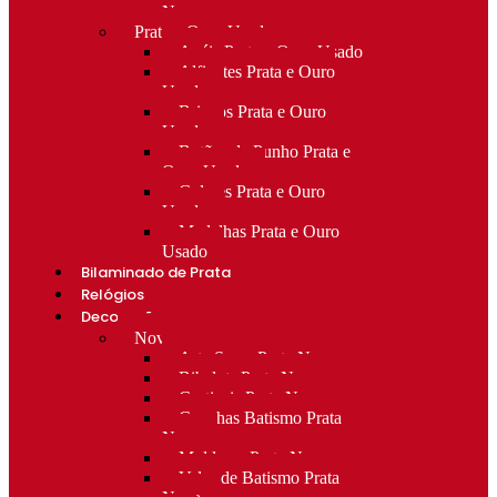
Novo
Prata e Ouro Usado
Anéis Prata e Ouro Usado
Alfinetes Prata e Ouro
Usado
Brincos Prata e Ouro
Usado
Botões de Punho Prata e
Ouro Usado
Colares Prata e Ouro
Usado
Medalhas Prata e Ouro
Usado
Bilaminado de Prata
Relógios
Decoração
Novo
Arte Sacra Prata Nova
Bibelots Prata Nova
Castiçais Prata Nova
Conchas Batismo Prata
Nova
Molduras Prata Nova
Velas de Batismo Prata