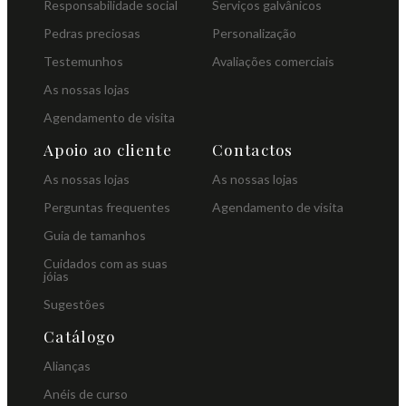
Responsabilidade social
Serviços galvânicos
Pedras preciosas
Personalização
Testemunhos
Avaliações comerciais
As nossas lojas
Agendamento de visita
Apoio ao cliente
Contactos
As nossas lojas
As nossas lojas
Perguntas frequentes
Agendamento de visita
Guia de tamanhos
Cuidados com as suas
jóias
Sugestões
Catálogo
Alianças
Anéis de curso