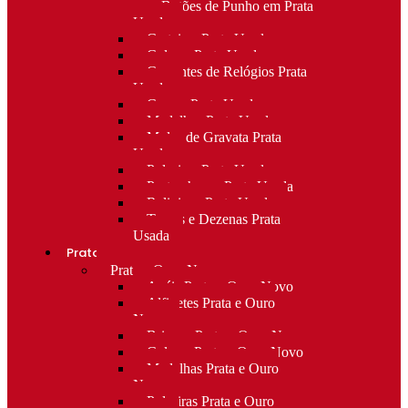
para Botões de Punho em Prata
Usada
Carteiras Prata Usada
Colares Prata Usada
Correntes de Relógios Prata
Usada
Cruzes Prata Usada
Medalhas Prata Usada
Molas de Gravata Prata
Usada
Pulseiras Prata Usada
Porta-chaves Prata Usada
Religioso Prata Usada
Terços e Dezenas Prata
Usada
Prata e ouro
Prata e Ouro Novo
Anéis Prata e Ouro Novo
Alfinetes Prata e Ouro
Novo
Brincos Prata e Ouro Novo
Colares Prata e Ouro Novo
Medalhas Prata e Ouro
Novo
Pulseiras Prata e Ouro