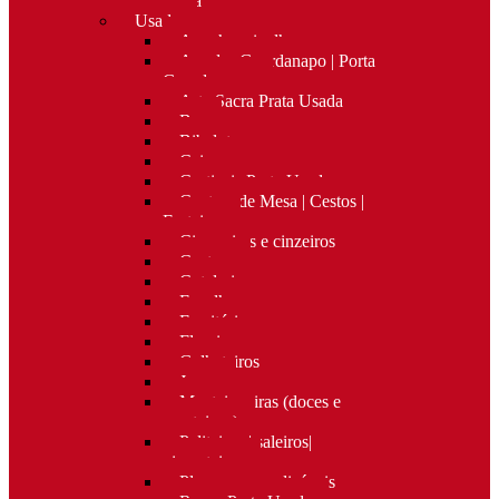
Nova
Usado
Apanha migalhas
Argolas Guardanapo | Porta
Guardanapos
Arte Sacra Prata Usada
Bar
Bibelots
Caixas
Castiçais Prata Usada
Centros de Mesa | Cestos |
Fruteiras
Cigarreiras e cinzeiros
Costura
Cutelaria
Espelhos
Escritório
Floreiras
Galheteiros
Jarras
Manteigueiras (doces e
manteigas)
Paliteiros | saleiros|
pimenteiros
Placas personalizáveis