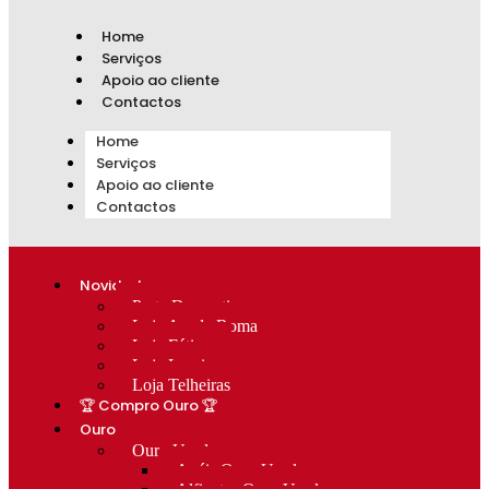
Home
Serviços
Apoio ao cliente
Contactos
Home
Serviços
Apoio ao cliente
Contactos
Novidades
Prata Decorativa
Loja Av. de Roma
Loja Fátima
Loja Lumiar
Loja Telheiras
🏆 Compro Ouro 🏆
Ouro
Ouro Usado
Anéis Ouro Usado