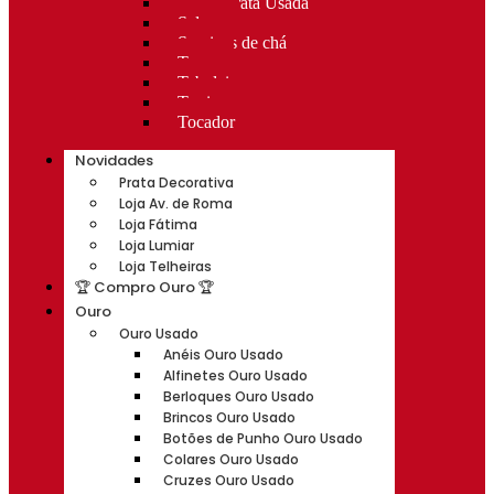
Rocas Prata Usada
Salvas
Serviços de chá
Taças
Tabuleiros
Terrinas
Tocador
Novidades
Prata Decorativa
Loja Av. de Roma
Loja Fátima
Loja Lumiar
Loja Telheiras
🏆 Compro Ouro 🏆
Ouro
Ouro Usado
Anéis Ouro Usado
Alfinetes Ouro Usado
Berloques Ouro Usado
Brincos Ouro Usado
Botões de Punho Ouro Usado
Colares Ouro Usado
Cruzes Ouro Usado