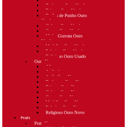
Alfinetes Ouro Usado
Berloques Ouro Usado
Brincos Ouro Usado
Botões de Punho Ouro
Usado
Colares Ouro Usado
Cruzes Ouro Usado
Molas Gravata Ouro
Usado
Medalhas Ouro Usado
Pulseiras Ouro Usado
Religioso Ouro Usado
Ouro Novo
Alianças
Anéis de curso
Anéis Ouro Novo
Berloques Ouro Novo
Brincos Ouro Novo
Colares Ouro Novo
Cruzes Ouro Novo
Medalhas Ouro Novo
Pulseiras Ouro Novo
Religioso Ouro Novo
Prata
Prata Nova