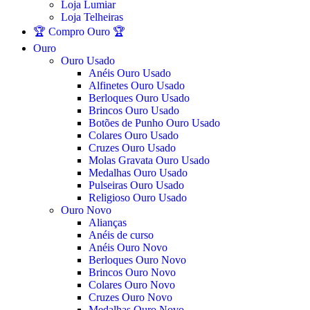
Loja Lumiar
Loja Telheiras
🏆 Compro Ouro 🏆
Ouro
Ouro Usado
Anéis Ouro Usado
Alfinetes Ouro Usado
Berloques Ouro Usado
Brincos Ouro Usado
Botões de Punho Ouro Usado
Colares Ouro Usado
Cruzes Ouro Usado
Molas Gravata Ouro Usado
Medalhas Ouro Usado
Pulseiras Ouro Usado
Religioso Ouro Usado
Ouro Novo
Alianças
Anéis de curso
Anéis Ouro Novo
Berloques Ouro Novo
Brincos Ouro Novo
Colares Ouro Novo
Cruzes Ouro Novo
Medalhas Ouro Novo