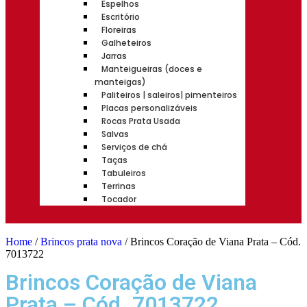
Espelhos
Escritório
Floreiras
Galheteiros
Jarras
Manteigueiras (doces e
manteigas)
Paliteiros | saleiros| pimenteiros
Placas personalizáveis
Rocas Prata Usada
Salvas
Serviços de chá
Taças
Tabuleiros
Terrinas
Tocador
Home
/
Brincos prata nova
/ Brincos Coração de Viana Prata – Cód.
7013722
Brincos Coração de Viana
Prata – Cód. 7013722