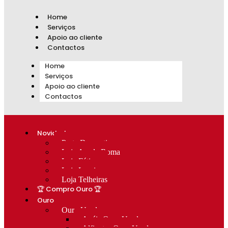
Home
Serviços
Apoio ao cliente
Contactos
Home
Serviços
Apoio ao cliente
Contactos
Novidades
Prata Decorativa
Loja Av. de Roma
Loja Fátima
Loja Lumiar
Loja Telheiras
🏆 Compro Ouro 🏆
Ouro
Ouro Usado
Anéis Ouro Usado