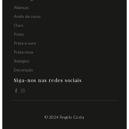
Alianças
Anéis de curso
Ouro
Prata
Prata e ouro
Prata nova
Relógios
Decoração
Siga-nos nas redes sociais
© 2024 Ângelo Costa