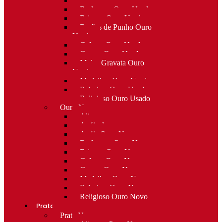
Alfinetes Ouro Usado
Berloques Ouro Usado
Brincos Ouro Usado
Botões de Punho Ouro
Usado
Colares Ouro Usado
Cruzes Ouro Usado
Molas Gravata Ouro
Usado
Medalhas Ouro Usado
Pulseiras Ouro Usado
Religioso Ouro Usado
Ouro Novo
Alianças
Anéis de curso
Anéis Ouro Novo
Berloques Ouro Novo
Brincos Ouro Novo
Colares Ouro Novo
Cruzes Ouro Novo
Medalhas Ouro Novo
Pulseiras Ouro Novo
Religioso Ouro Novo
Prata
Prata Nova