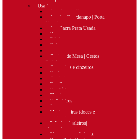
Nova
Usado
Apanha migalhas
Argolas Guardanapo | Porta
Guardanapos
Arte Sacra Prata Usada
Bar
Bibelots
Caixas
Castiçais Prata Usada
Centros de Mesa | Cestos |
Fruteiras
Cigarreiras e cinzeiros
Costura
Cutelaria
Espelhos
Escritório
Floreiras
Galheteiros
Jarras
Manteigueiras (doces e
manteigas)
Paliteiros | saleiros|
pimenteiros
Placas personalizáveis