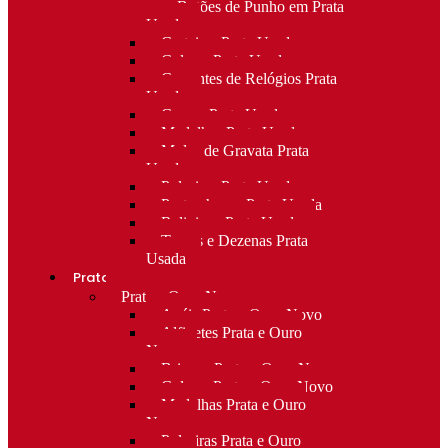
para Botões de Punho em Prata
Usada
Carteiras Prata Usada
Colares Prata Usada
Correntes de Relógios Prata
Usada
Cruzes Prata Usada
Medalhas Prata Usada
Molas de Gravata Prata
Usada
Pulseiras Prata Usada
Porta-chaves Prata Usada
Religioso Prata Usada
Terços e Dezenas Prata
Usada
Prata e ouro
Prata e Ouro Novo
Anéis Prata e Ouro Novo
Alfinetes Prata e Ouro
Novo
Brincos Prata e Ouro Novo
Colares Prata e Ouro Novo
Medalhas Prata e Ouro
Novo
Pulseiras Prata e Ouro