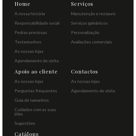
Home
Serviços
A nossa história
Manutenção e restauro
Responsabilidade social
Serviços galvânicos
Pedras preciosas
Personalização
Testemunhos
Avaliações comerciais
As nossas lojas
Agendamento de visita
Apoio ao cliente
Contactos
As nossas lojas
As nossas lojas
Perguntas frequentes
Agendamento de visita
Guia de tamanhos
Cuidados com as suas
jóias
Sugestões
Catálogo