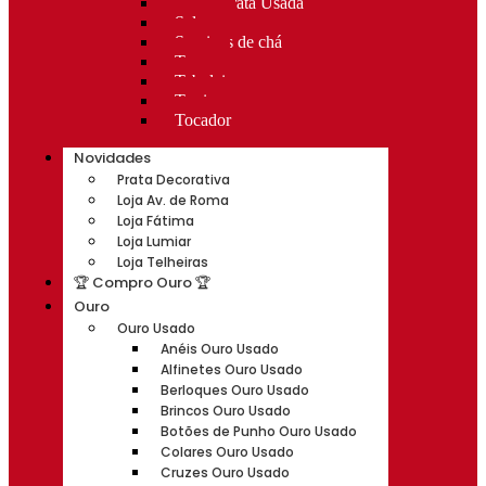
Rocas Prata Usada
Salvas
Serviços de chá
Taças
Tabuleiros
Terrinas
Tocador
Novidades
Prata Decorativa
Loja Av. de Roma
Loja Fátima
Loja Lumiar
Loja Telheiras
🏆 Compro Ouro 🏆
Ouro
Ouro Usado
Anéis Ouro Usado
Alfinetes Ouro Usado
Berloques Ouro Usado
Brincos Ouro Usado
Botões de Punho Ouro Usado
Colares Ouro Usado
Cruzes Ouro Usado