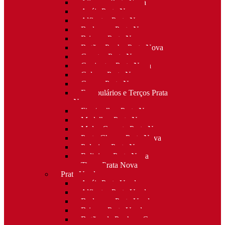
Alianças Prata Nova
Anéis Prata Nova
Alfinetes Prata Nova
Berloques Prata Nova
Brincos Prata Nova
Botões Punho Prata Nova
Canetas Prata Nova
Conjuntos Prata Nova
Colares Prata Nova
Cruzes Prata Nova
Escapulários e Terços Prata
Nova
Fios/malhas Prata Nova
Medalhas Prata Nova
Molas Gravata Prata Nova
Porta-Chaves Prata Nova
Pulseiras Prata Nova
Religioso Prata Nova
Tiaras Prata Nova
Prata Usada
Anéis Prata Usada
Alfinetes Prata Usada
Berloques Prata Usada
Brincos Prata Usada
Botões de Punho e Capas