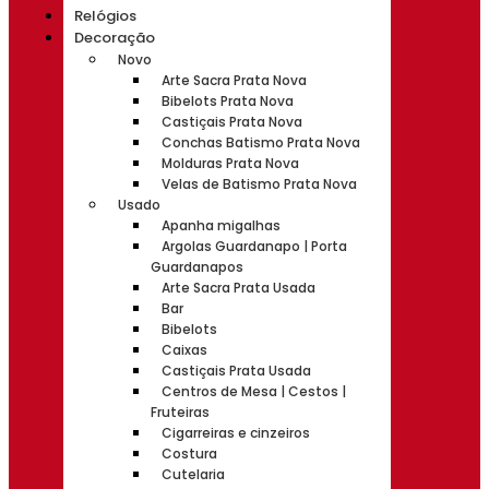
Relógios
Decoração
Novo
Arte Sacra Prata Nova
Bibelots Prata Nova
Castiçais Prata Nova
Conchas Batismo Prata Nova
Molduras Prata Nova
Velas de Batismo Prata Nova
Usado
Apanha migalhas
Argolas Guardanapo | Porta
Guardanapos
Arte Sacra Prata Usada
Bar
Bibelots
Caixas
Castiçais Prata Usada
Centros de Mesa | Cestos |
Fruteiras
Cigarreiras e cinzeiros
Costura
Cutelaria