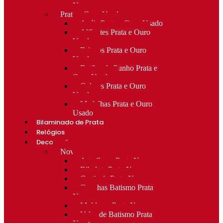
Novo
Prata e Ouro Usado
Anéis Prata e Ouro Usado
Alfinetes Prata e Ouro
Usado
Brincos Prata e Ouro
Usado
Botões de Punho Prata e
Ouro Usado
Colares Prata e Ouro
Usado
Medalhas Prata e Ouro
Usado
Bilaminado de Prata
Relógios
Decoração
Novo
Arte Sacra Prata Nova
Bibelots Prata Nova
Castiçais Prata Nova
Conchas Batismo Prata
Nova
Molduras Prata Nova
Velas de Batismo Prata