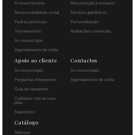
A nossa história
Manutenção e restauro
Responsabilidade social
Serviços galvânicos
Pedras preciosas
Personalização
Testemunhos
Avaliações comerciais
As nossas lojas
Agendamento de visita
Apoio ao cliente
Contactos
As nossas lojas
As nossas lojas
Perguntas frequentes
Agendamento de visita
Guia de tamanhos
Cuidados com as suas
jóias
Sugestões
Catálogo
Alianças