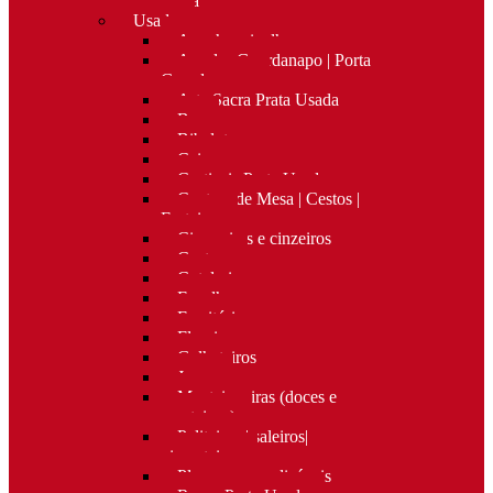
Nova
Usado
Apanha migalhas
Argolas Guardanapo | Porta
Guardanapos
Arte Sacra Prata Usada
Bar
Bibelots
Caixas
Castiçais Prata Usada
Centros de Mesa | Cestos |
Fruteiras
Cigarreiras e cinzeiros
Costura
Cutelaria
Espelhos
Escritório
Floreiras
Galheteiros
Jarras
Manteigueiras (doces e
manteigas)
Paliteiros | saleiros|
pimenteiros
Placas personalizáveis