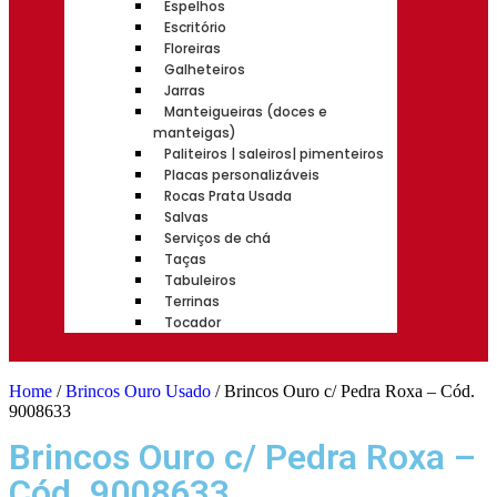
Espelhos
Escritório
Floreiras
Galheteiros
Jarras
Manteigueiras (doces e
manteigas)
Paliteiros | saleiros| pimenteiros
Placas personalizáveis
Rocas Prata Usada
Salvas
Serviços de chá
Taças
Tabuleiros
Terrinas
Tocador
Home
/
Brincos Ouro Usado
/ Brincos Ouro c/ Pedra Roxa – Cód.
9008633
Brincos Ouro c/ Pedra Roxa –
Cód. 9008633