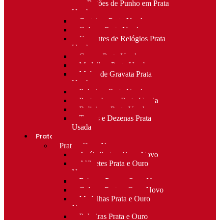
para Botões de Punho em Prata
Usada
Carteiras Prata Usada
Colares Prata Usada
Correntes de Relógios Prata
Usada
Cruzes Prata Usada
Medalhas Prata Usada
Molas de Gravata Prata
Usada
Pulseiras Prata Usada
Porta-chaves Prata Usada
Religioso Prata Usada
Terços e Dezenas Prata
Usada
Prata e ouro
Prata e Ouro Novo
Anéis Prata e Ouro Novo
Alfinetes Prata e Ouro
Novo
Brincos Prata e Ouro Novo
Colares Prata e Ouro Novo
Medalhas Prata e Ouro
Novo
Pulseiras Prata e Ouro