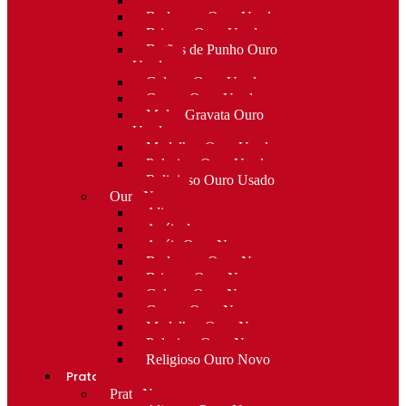
Alfinetes Ouro Usado
Berloques Ouro Usado
Brincos Ouro Usado
Botões de Punho Ouro
Usado
Colares Ouro Usado
Cruzes Ouro Usado
Molas Gravata Ouro
Usado
Medalhas Ouro Usado
Pulseiras Ouro Usado
Religioso Ouro Usado
Ouro Novo
Alianças
Anéis de curso
Anéis Ouro Novo
Berloques Ouro Novo
Brincos Ouro Novo
Colares Ouro Novo
Cruzes Ouro Novo
Medalhas Ouro Novo
Pulseiras Ouro Novo
Religioso Ouro Novo
Prata
Prata Nova