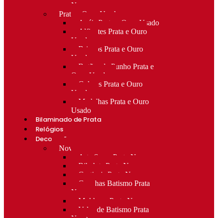
Novo
Prata e Ouro Usado
Anéis Prata e Ouro Usado
Alfinetes Prata e Ouro
Usado
Brincos Prata e Ouro
Usado
Botões de Punho Prata e
Ouro Usado
Colares Prata e Ouro
Usado
Medalhas Prata e Ouro
Usado
Bilaminado de Prata
Relógios
Decoração
Novo
Arte Sacra Prata Nova
Bibelots Prata Nova
Castiçais Prata Nova
Conchas Batismo Prata
Nova
Molduras Prata Nova
Velas de Batismo Prata