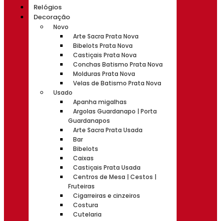
Relógios
Decoração
Novo
Arte Sacra Prata Nova
Bibelots Prata Nova
Castiçais Prata Nova
Conchas Batismo Prata Nova
Molduras Prata Nova
Velas de Batismo Prata Nova
Usado
Apanha migalhas
Argolas Guardanapo | Porta
Guardanapos
Arte Sacra Prata Usada
Bar
Bibelots
Caixas
Castiçais Prata Usada
Centros de Mesa | Cestos |
Fruteiras
Cigarreiras e cinzeiros
Costura
Cutelaria