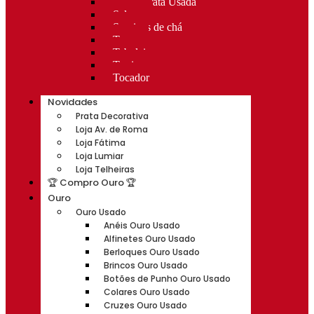
Rocas Prata Usada
Salvas
Serviços de chá
Taças
Tabuleiros
Terrinas
Tocador
Novidades
Prata Decorativa
Loja Av. de Roma
Loja Fátima
Loja Lumiar
Loja Telheiras
🏆 Compro Ouro 🏆
Ouro
Ouro Usado
Anéis Ouro Usado
Alfinetes Ouro Usado
Berloques Ouro Usado
Brincos Ouro Usado
Botões de Punho Ouro Usado
Colares Ouro Usado
Cruzes Ouro Usado