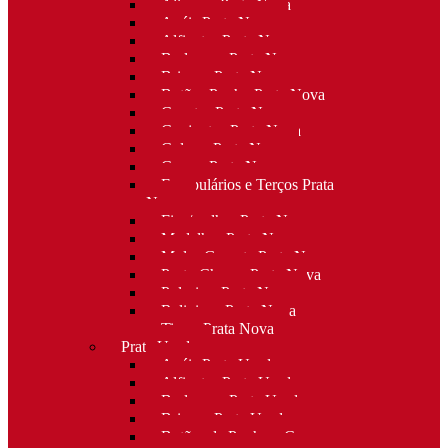
Alianças Prata Nova
Anéis Prata Nova
Alfinetes Prata Nova
Berloques Prata Nova
Brincos Prata Nova
Botões Punho Prata Nova
Canetas Prata Nova
Conjuntos Prata Nova
Colares Prata Nova
Cruzes Prata Nova
Escapulários e Terços Prata
Nova
Fios/malhas Prata Nova
Medalhas Prata Nova
Molas Gravata Prata Nova
Porta-Chaves Prata Nova
Pulseiras Prata Nova
Religioso Prata Nova
Tiaras Prata Nova
Prata Usada
Anéis Prata Usada
Alfinetes Prata Usada
Berloques Prata Usada
Brincos Prata Usada
Botões de Punho e Capas