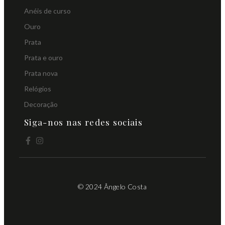
Anéis de curso
Ouro
Prata
Prata e ouro
Prata nova
Relógios
Decoração
Siga-nos nas redes sociais
© 2024 Ângelo Costa