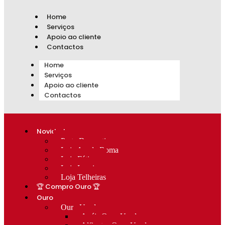
Home
Serviços
Apoio ao cliente
Contactos
Home
Serviços
Apoio ao cliente
Contactos
Novidades
Prata Decorativa
Loja Av. de Roma
Loja Fátima
Loja Lumiar
Loja Telheiras
🏆 Compro Ouro 🏆
Ouro
Ouro Usado
Anéis Ouro Usado