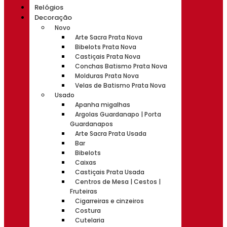
Relógios
Decoração
Novo
Arte Sacra Prata Nova
Bibelots Prata Nova
Castiçais Prata Nova
Conchas Batismo Prata Nova
Molduras Prata Nova
Velas de Batismo Prata Nova
Usado
Apanha migalhas
Argolas Guardanapo | Porta
Guardanapos
Arte Sacra Prata Usada
Bar
Bibelots
Caixas
Castiçais Prata Usada
Centros de Mesa | Cestos |
Fruteiras
Cigarreiras e cinzeiros
Costura
Cutelaria