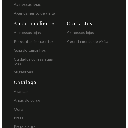
As nossas lojas
Agendamento de visita
Apoio ao cliente
Contactos
As nossas lojas
As nossas lojas
Perguntas frequentes
Agendamento de visita
Guia de tamanhos
Cuidados com as suas
jóias
Sugestões
Catálogo
Alianças
Anéis de curso
Ouro
Prata
Prata e ouro