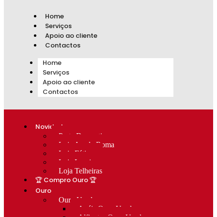
Home
Serviços
Apoio ao cliente
Contactos
Home
Serviços
Apoio ao cliente
Contactos
Novidades
Prata Decorativa
Loja Av. de Roma
Loja Fátima
Loja Lumiar
Loja Telheiras
🏆 Compro Ouro 🏆
Ouro
Ouro Usado
Anéis Ouro Usado