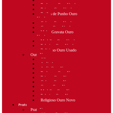
Alfinetes Ouro Usado
Berloques Ouro Usado
Brincos Ouro Usado
Botões de Punho Ouro
Usado
Colares Ouro Usado
Cruzes Ouro Usado
Molas Gravata Ouro
Usado
Medalhas Ouro Usado
Pulseiras Ouro Usado
Religioso Ouro Usado
Ouro Novo
Alianças
Anéis de curso
Anéis Ouro Novo
Berloques Ouro Novo
Brincos Ouro Novo
Colares Ouro Novo
Cruzes Ouro Novo
Medalhas Ouro Novo
Pulseiras Ouro Novo
Religioso Ouro Novo
Prata
Prata Nova