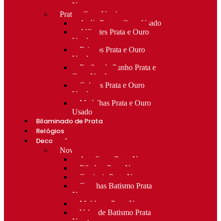
Novo
Prata e Ouro Usado
Anéis Prata e Ouro Usado
Alfinetes Prata e Ouro
Usado
Brincos Prata e Ouro
Usado
Botões de Punho Prata e
Ouro Usado
Colares Prata e Ouro
Usado
Medalhas Prata e Ouro
Usado
Bilaminado de Prata
Relógios
Decoração
Novo
Arte Sacra Prata Nova
Bibelots Prata Nova
Castiçais Prata Nova
Conchas Batismo Prata
Nova
Molduras Prata Nova
Velas de Batismo Prata