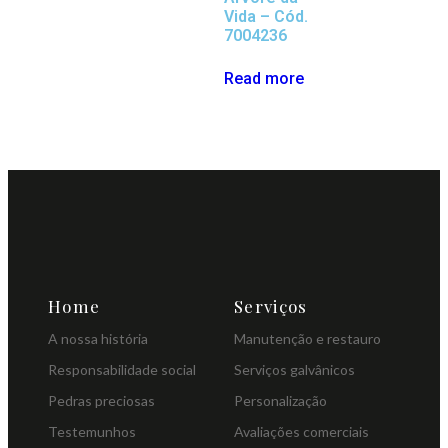
Vida – Cód.
7004236
Read more
Home
Serviços
A nossa história
Manutenção e restauro
Responsabilidade social
Serviços galvânicos
Pedras preciosas
Personalização
Testemunhos
Avaliações comerciais