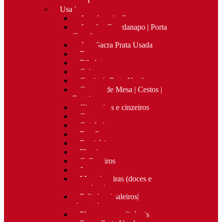
Nova
Usado
Apanha migalhas
Argolas Guardanapo | Porta
Guardanapos
Arte Sacra Prata Usada
Bar
Bibelots
Caixas
Castiçais Prata Usada
Centros de Mesa | Cestos |
Fruteiras
Cigarreiras e cinzeiros
Costura
Cutelaria
Espelhos
Escritório
Floreiras
Galheteiros
Jarras
Manteigueiras (doces e
manteigas)
Paliteiros | saleiros|
pimenteiros
Placas personalizáveis