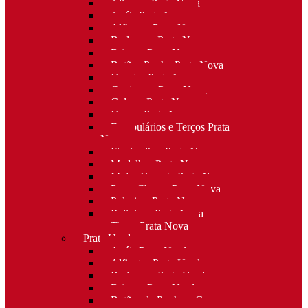
Alianças Prata Nova
Anéis Prata Nova
Alfinetes Prata Nova
Berloques Prata Nova
Brincos Prata Nova
Botões Punho Prata Nova
Canetas Prata Nova
Conjuntos Prata Nova
Colares Prata Nova
Cruzes Prata Nova
Escapulários e Terços Prata
Nova
Fios/malhas Prata Nova
Medalhas Prata Nova
Molas Gravata Prata Nova
Porta-Chaves Prata Nova
Pulseiras Prata Nova
Religioso Prata Nova
Tiaras Prata Nova
Prata Usada
Anéis Prata Usada
Alfinetes Prata Usada
Berloques Prata Usada
Brincos Prata Usada
Botões de Punho e Capas