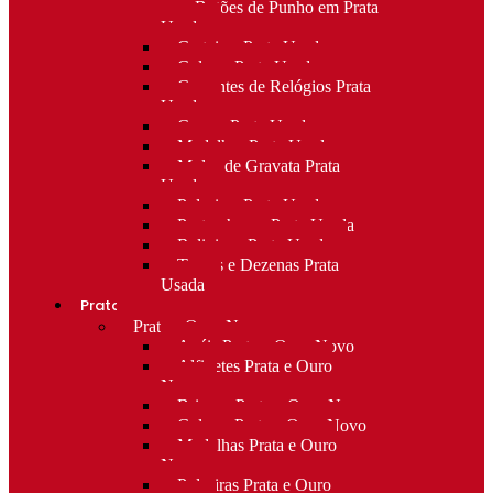
para Botões de Punho em Prata
Usada
Carteiras Prata Usada
Colares Prata Usada
Correntes de Relógios Prata
Usada
Cruzes Prata Usada
Medalhas Prata Usada
Molas de Gravata Prata
Usada
Pulseiras Prata Usada
Porta-chaves Prata Usada
Religioso Prata Usada
Terços e Dezenas Prata
Usada
Prata e ouro
Prata e Ouro Novo
Anéis Prata e Ouro Novo
Alfinetes Prata e Ouro
Novo
Brincos Prata e Ouro Novo
Colares Prata e Ouro Novo
Medalhas Prata e Ouro
Novo
Pulseiras Prata e Ouro