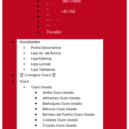
Rocas Prata Usada
Salvas
Serviços de chá
Taças
Tabuleiros
Terrinas
Tocador
Novidades
Prata Decorativa
Loja Av. de Roma
Loja Fátima
Loja Lumiar
Loja Telheiras
🏆 Compro Ouro 🏆
Ouro
Ouro Usado
Anéis Ouro Usado
Alfinetes Ouro Usado
Berloques Ouro Usado
Brincos Ouro Usado
Botões de Punho Ouro Usado
Colares Ouro Usado
Cruzes Ouro Usado