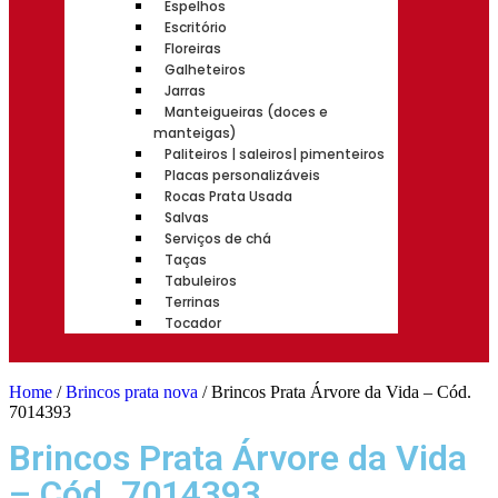
Espelhos
Escritório
Floreiras
Galheteiros
Jarras
Manteigueiras (doces e
manteigas)
Paliteiros | saleiros| pimenteiros
Placas personalizáveis
Rocas Prata Usada
Salvas
Serviços de chá
Taças
Tabuleiros
Terrinas
Tocador
Home
/
Brincos prata nova
/ Brincos Prata Árvore da Vida – Cód.
7014393
Brincos Prata Árvore da Vida
– Cód. 7014393