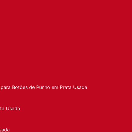
a
 para Botões de Punho em Prata Usada
ata Usada
sada