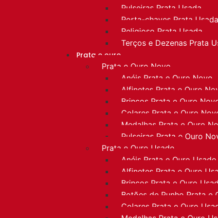
Pulseiras Prata Usada
Porta-chaves Prata Usad
Religioso Prata Usada
Terços e Dezenas Prata 
Prata e ouro
Prata e Ouro Novo
Anéis Prata e Ouro Novo
Alfinetes Prata e Ouro No
Brincos Prata e Ouro Nov
Colares Prata e Ouro Nov
Medalhas Prata e Ouro N
Pulseiras Prata e Ouro No
Prata e Ouro Usado
Anéis Prata e Ouro Usado
Alfinetes Prata e Ouro Us
Brincos Prata e Ouro Usa
Botões de Punho Prata e
Colares Prata e Ouro Usa
Medalhas Prata e Ouro U