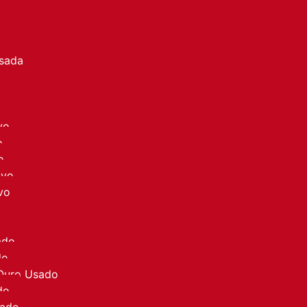
a
Usada
vo
o
o
ovo
vo
ado
do
 Ouro Usado
do
sado