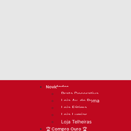
Novidades
Prata Decorativa
Loja Av. de Roma
Loja Fátima
Loja Lumiar
Loja Telheiras
🏆 Compro Ouro 🏆