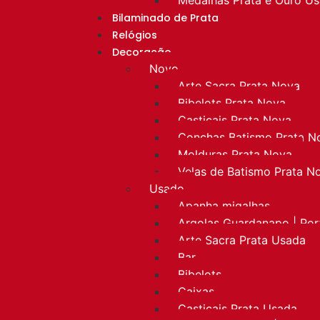
Bilaminado de Prata
Relógios
Decoração
Novo
Arte Sacra Prata Nova
Bibelots Prata Nova
Castiçais Prata Nova
Conchas Batismo Prata N
Molduras Prata Nova
Velas de Batismo Prata N
Usado
Apanha migalhas
Argolas Guardanapo | Po
Arte Sacra Prata Usada
Bar
Bibelots
Caixas
Castiçais Prata Usada