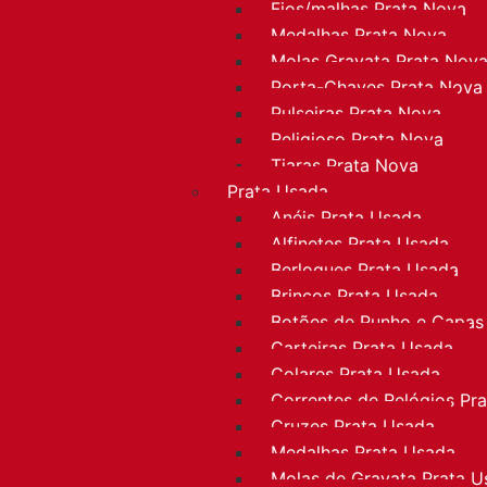
Fios/malhas Prata Nova
Medalhas Prata Nova
Molas Gravata Prata Nov
Porta-Chaves Prata Nova
Pulseiras Prata Nova
Religioso Prata Nova
Tiaras Prata Nova
Prata Usada
Anéis Prata Usada
Alfinetes Prata Usada
Berloques Prata Usada
Brincos Prata Usada
Botões de Punho e Capas
Carteiras Prata Usada
Colares Prata Usada
Correntes de Relógios Pr
Cruzes Prata Usada
Medalhas Prata Usada
Molas de Gravata Prata U