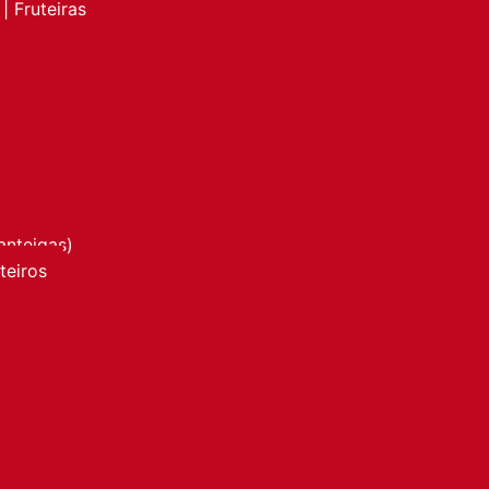
| Fruteiras
anteigas)
nteiros