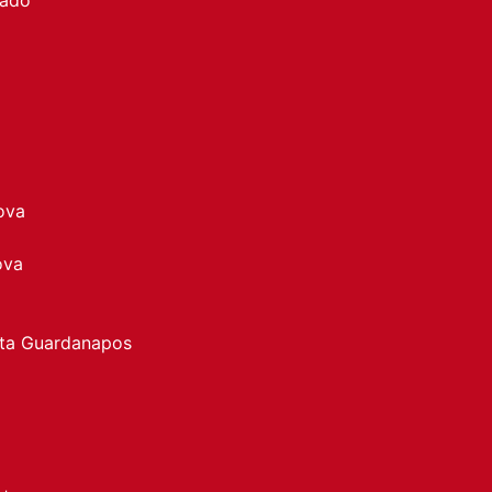
ova
ova
rta Guardanapos