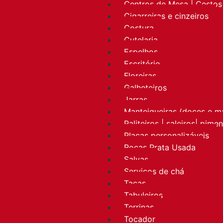
Centros de Mesa | Cestos 
Cigarreiras e cinzeiros
Costura
Cutelaria
Espelhos
Escritório
Floreiras
Galheteiros
Jarras
Manteigueiras (doces e m
Paliteiros | saleiros| pime
Placas personalizáveis
Rocas Prata Usada
Salvas
Serviços de chá
Taças
Tabuleiros
Terrinas
Tocador