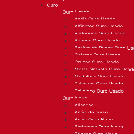
Ouro
Ouro Usado
Anéis Ouro Usado
Alfinetes Ouro Usado
Berloques Ouro Usado
Brincos Ouro Usado
Botões de Punho Ouro U
Colares Ouro Usado
Cruzes Ouro Usado
Molas Gravata Ouro Usad
Medalhas Ouro Usado
Pulseiras Ouro Usado
Religioso Ouro Usado
Ouro Novo
Alianças
Anéis de curso
Anéis Ouro Novo
Berloques Ouro Novo
Brincos Ouro Novo