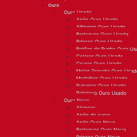
Ouro
Ouro Usado
Anéis Ouro Usado
Alfinetes Ouro Usado
Berloques Ouro Usado
Brincos Ouro Usado
Botões de Punho Ouro U
Colares Ouro Usado
Cruzes Ouro Usado
Molas Gravata Ouro Usad
Medalhas Ouro Usado
Pulseiras Ouro Usado
Religioso Ouro Usado
Ouro Novo
Alianças
Anéis de curso
Anéis Ouro Novo
Berloques Ouro Novo
Brincos Ouro Novo