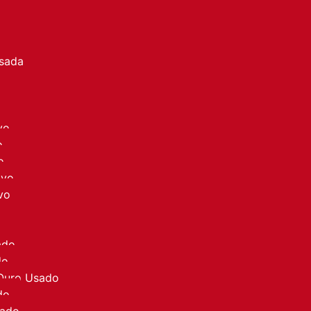
a
Usada
vo
o
o
ovo
vo
ado
do
 Ouro Usado
do
sado