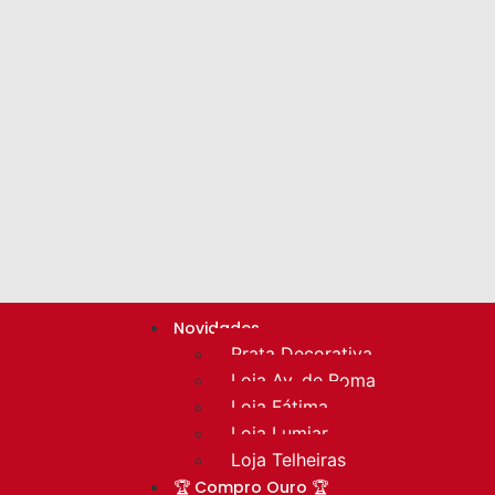
Novidades
Prata Decorativa
Loja Av. de Roma
Loja Fátima
Loja Lumiar
Loja Telheiras
🏆 Compro Ouro 🏆