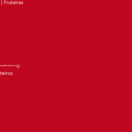
| Fruteiras
anteigas)
nteiros