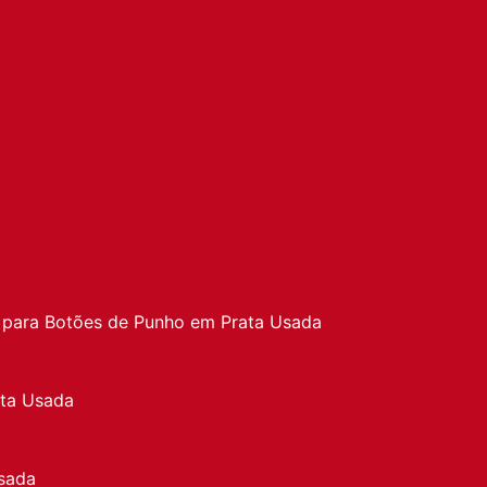
a
 para Botões de Punho em Prata Usada
ata Usada
sada