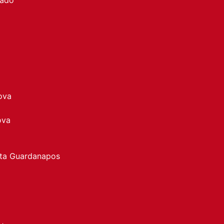
ova
ova
rta Guardanapos