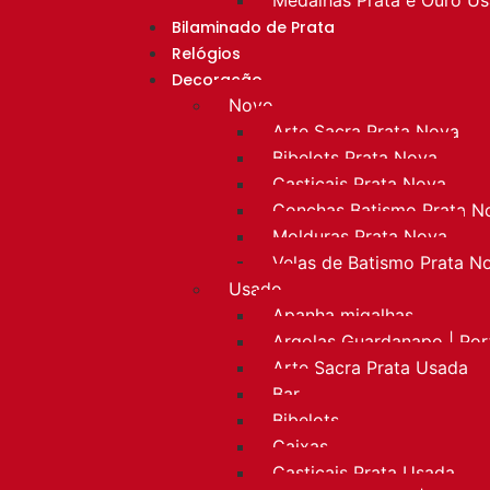
Bilaminado de Prata
Relógios
Decoração
Novo
Arte Sacra Prata Nova
Bibelots Prata Nova
Castiçais Prata Nova
Conchas Batismo Prata N
Molduras Prata Nova
Velas de Batismo Prata N
Usado
Apanha migalhas
Argolas Guardanapo | Po
Arte Sacra Prata Usada
Bar
Bibelots
Caixas
Castiçais Prata Usada