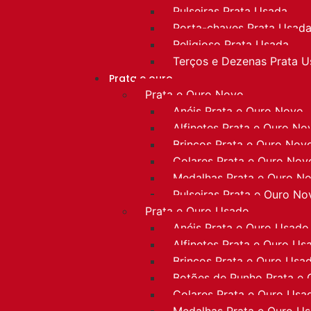
Pulseiras Prata Usada
Porta-chaves Prata Usad
Religioso Prata Usada
Terços e Dezenas Prata 
Prata e ouro
Prata e Ouro Novo
Anéis Prata e Ouro Novo
Alfinetes Prata e Ouro No
Brincos Prata e Ouro Nov
Colares Prata e Ouro Nov
Medalhas Prata e Ouro N
Pulseiras Prata e Ouro No
Prata e Ouro Usado
Anéis Prata e Ouro Usado
Alfinetes Prata e Ouro Us
Brincos Prata e Ouro Usa
Botões de Punho Prata e
Colares Prata e Ouro Usa
Medalhas Prata e Ouro U