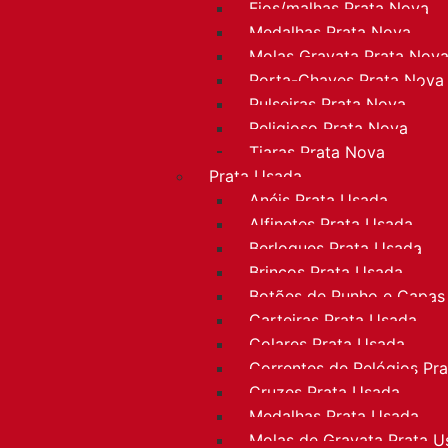
Fios/malhas Prata Nova
Medalhas Prata Nova
Molas Gravata Prata Nov
Porta-Chaves Prata Nova
Pulseiras Prata Nova
Religioso Prata Nova
Tiaras Prata Nova
Prata Usada
Anéis Prata Usada
Alfinetes Prata Usada
Berloques Prata Usada
Brincos Prata Usada
Botões de Punho e Capas
Carteiras Prata Usada
Colares Prata Usada
Correntes de Relógios Pr
Cruzes Prata Usada
Medalhas Prata Usada
Molas de Gravata Prata U