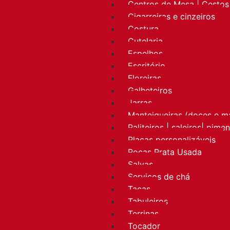
Centros de Mesa | Cestos 
Cigarreiras e cinzeiros
Costura
Cutelaria
Espelhos
Escritório
Floreiras
Galheteiros
Jarras
Manteigueiras (doces e m
Paliteiros | saleiros| pime
Placas personalizáveis
Rocas Prata Usada
Salvas
Serviços de chá
Taças
Tabuleiros
Terrinas
Tocador