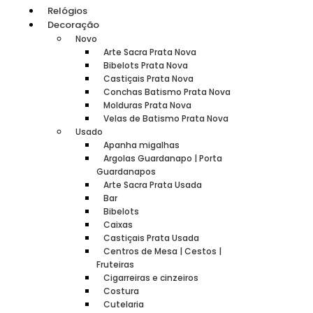
Relógios
Decoração
Novo
Arte Sacra Prata Nova
Bibelots Prata Nova
Castiçais Prata Nova
Conchas Batismo Prata Nova
Molduras Prata Nova
Velas de Batismo Prata Nova
Usado
Apanha migalhas
Argolas Guardanapo | Porta
Guardanapos
Arte Sacra Prata Usada
Bar
Bibelots
Caixas
Castiçais Prata Usada
Centros de Mesa | Cestos |
Fruteiras
Cigarreiras e cinzeiros
Costura
Cutelaria