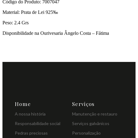
Código do Produto: 7007047
Material: Prata de Lei 925‰
Peso: 2.4 Grs
Disponibilidade na Ourivesaria Ângelo Costa – Fátima
Home
Serviços
A nossa história
Manutenção e restauro
Responsabilidade social
Serviços galvânicos
Pedras preciosas
Personalização