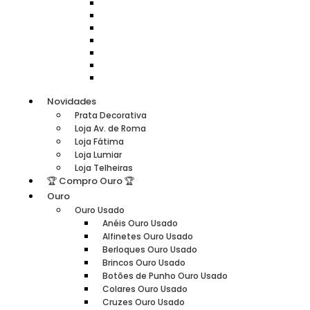
Rocas Prata Usada
Salvas
Serviços de chá
Taças
Tabuleiros
Terrinas
Tocador
Novidades
Prata Decorativa
Loja Av. de Roma
Loja Fátima
Loja Lumiar
Loja Telheiras
🏆 Compro Ouro 🏆
Ouro
Ouro Usado
Anéis Ouro Usado
Alfinetes Ouro Usado
Berloques Ouro Usado
Brincos Ouro Usado
Botões de Punho Ouro Usado
Colares Ouro Usado
Cruzes Ouro Usado