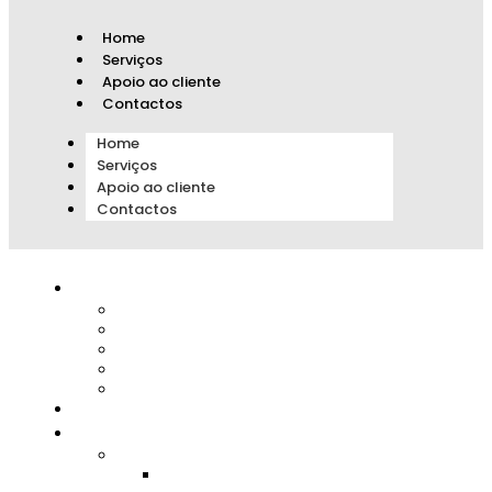
Home
Serviços
Apoio ao cliente
Contactos
Home
Serviços
Apoio ao cliente
Contactos
Novidades
Prata Decorativa
Loja Av. de Roma
Loja Fátima
Loja Lumiar
Loja Telheiras
🏆 Compro Ouro 🏆
Ouro
Ouro Usado
Anéis Ouro Usado