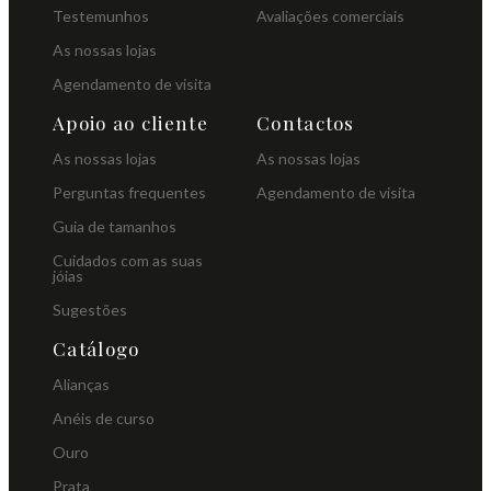
Testemunhos
Avaliações comerciais
As nossas lojas
Agendamento de visita
Apoio ao cliente
Contactos
As nossas lojas
As nossas lojas
Perguntas frequentes
Agendamento de visita
Guia de tamanhos
Cuidados com as suas
jóias
Sugestões
Catálogo
Alianças
Anéis de curso
Ouro
Prata