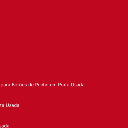
a
 para Botões de Punho em Prata Usada
ata Usada
sada