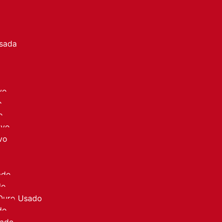
a
Usada
vo
o
o
ovo
vo
ado
do
 Ouro Usado
do
sado