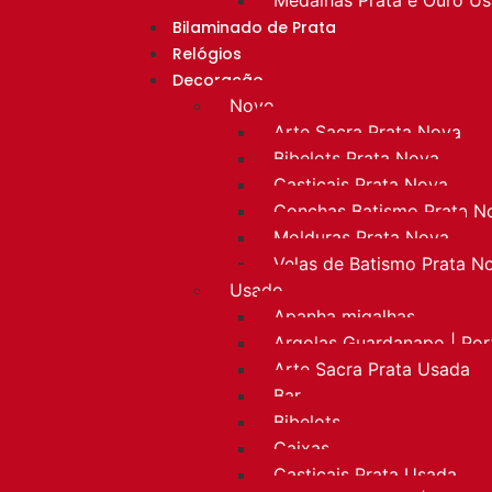
Bilaminado de Prata
Relógios
Decoração
Novo
Arte Sacra Prata Nova
Bibelots Prata Nova
Castiçais Prata Nova
Conchas Batismo Prata N
Molduras Prata Nova
Velas de Batismo Prata N
Usado
Apanha migalhas
Argolas Guardanapo | Po
Arte Sacra Prata Usada
Bar
Bibelots
Caixas
Castiçais Prata Usada