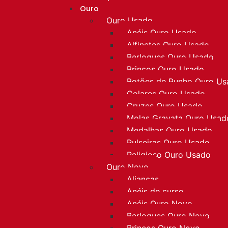
Ouro
Ouro Usado
Anéis Ouro Usado
Alfinetes Ouro Usado
Berloques Ouro Usado
Brincos Ouro Usado
Botões de Punho Ouro U
Colares Ouro Usado
Cruzes Ouro Usado
Molas Gravata Ouro Usad
Medalhas Ouro Usado
Pulseiras Ouro Usado
Religioso Ouro Usado
Ouro Novo
Alianças
Anéis de curso
Anéis Ouro Novo
Berloques Ouro Novo
Brincos Ouro Novo