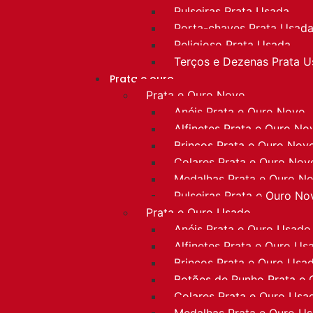
Pulseiras Prata Usada
Porta-chaves Prata Usad
Religioso Prata Usada
Terços e Dezenas Prata 
Prata e ouro
Prata e Ouro Novo
Anéis Prata e Ouro Novo
Alfinetes Prata e Ouro No
Brincos Prata e Ouro Nov
Colares Prata e Ouro Nov
Medalhas Prata e Ouro N
Pulseiras Prata e Ouro No
Prata e Ouro Usado
Anéis Prata e Ouro Usado
Alfinetes Prata e Ouro Us
Brincos Prata e Ouro Usa
Botões de Punho Prata e
Colares Prata e Ouro Usa
Medalhas Prata e Ouro U