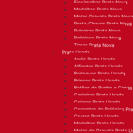
Fios/malhas Prata Nova
Medalhas Prata Nova
Molas Gravata Prata Nov
Porta-Chaves Prata Nova
Pulseiras Prata Nova
Religioso Prata Nova
Tiaras Prata Nova
Prata Usada
Anéis Prata Usada
Alfinetes Prata Usada
Berloques Prata Usada
Brincos Prata Usada
Botões de Punho e Capas
Carteiras Prata Usada
Colares Prata Usada
Correntes de Relógios Pr
Cruzes Prata Usada
Medalhas Prata Usada
Molas de Gravata Prata U