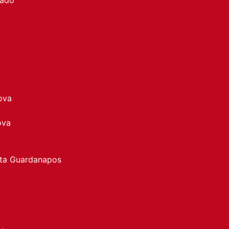
ova
ova
rta Guardanapos