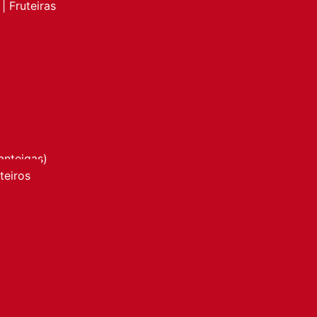
| Fruteiras
anteigas)
nteiros