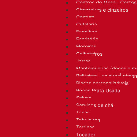
Centros de Mesa | Cestos 
Cigarreiras e cinzeiros
Costura
Cutelaria
Espelhos
Escritório
Floreiras
Galheteiros
Jarras
Manteigueiras (doces e m
Paliteiros | saleiros| pime
Placas personalizáveis
Rocas Prata Usada
Salvas
Serviços de chá
Taças
Tabuleiros
Terrinas
Tocador