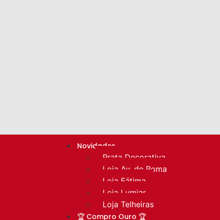
Novidades
Prata Decorativa
Loja Av. de Roma
Loja Fátima
Loja Lumiar
Loja Telheiras
🏆 Compro Ouro 🏆