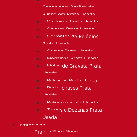
Capas para Botões de
Punho em Prata Usada
Carteiras Prata Usada
Colares Prata Usada
Correntes de Relógios
Prata Usada
Cruzes Prata Usada
Medalhas Prata Usada
Molas de Gravata Prata
Usada
Pulseiras Prata Usada
Porta-chaves Prata
Usada
Religioso Prata Usada
Terços e Dezenas Prata
Usada
Prata e ouro
Prata e Ouro Novo