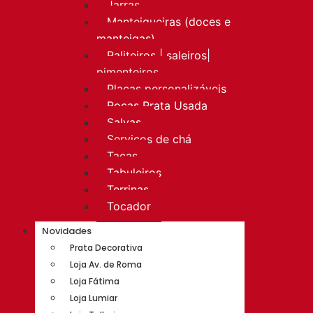
Jarras
Manteigueiras (doces e
manteigas)
Paliteiros | saleiros|
pimenteiros
Placas personalizáveis
Rocas Prata Usada
Salvas
Serviços de chá
Taças
Tabuleiros
Terrinas
Tocador
Novidades
Prata Decorativa
Loja Av. de Roma
Loja Fátima
Loja Lumiar