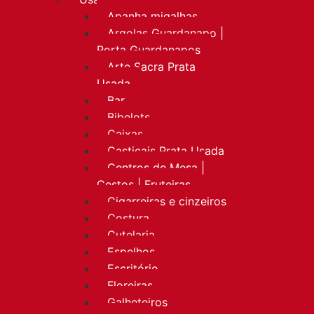
Apanha migalhas
Argolas Guardanapo |
Porta Guardanapos
Arte Sacra Prata
Usada
Bar
Bibelots
Caixas
Castiçais Prata Usada
Centros de Mesa |
Cestos | Fruteiras
Cigarreiras e cinzeiros
Costura
Cutelaria
Espelhos
Escritório
Floreiras
Galheteiros