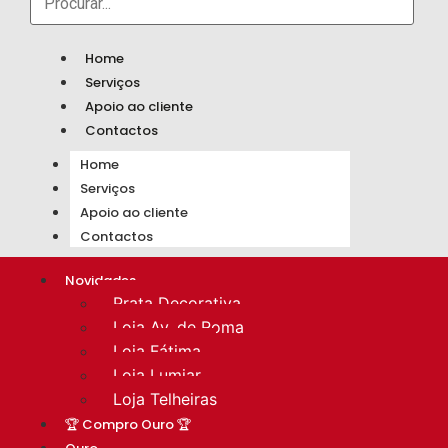
Home
Serviços
Apoio ao cliente
Contactos
Home
Serviços
Apoio ao cliente
Contactos
Novidades
Prata Decorativa
Loja Av. de Roma
Loja Fátima
Loja Lumiar
Loja Telheiras
🏆 Compro Ouro 🏆