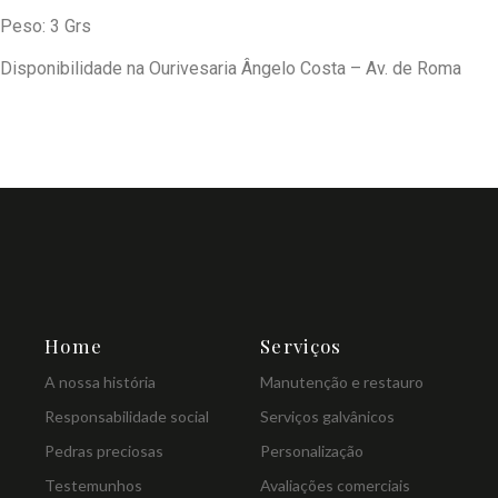
Peso: 3 Grs
Disponibilidade na Ourivesaria Ângelo Costa – Av. de Roma
Home
Serviços
A nossa história
Manutenção e restauro
Responsabilidade social
Serviços galvânicos
Pedras preciosas
Personalização
Testemunhos
Avaliações comerciais