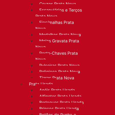
Cruzes Prata Nova
Escapulários e Terços
Prata Nova
Fios/malhas Prata
Nova
Medalhas Prata Nova
Molas Gravata Prata
Nova
Porta-Chaves Prata
Nova
Pulseiras Prata Nova
Religioso Prata Nova
Tiaras Prata Nova
Prata Usada
Anéis Prata Usada
Alfinetes Prata Usada
Berloques Prata Usada
Brincos Prata Usada
Botões de Punho e