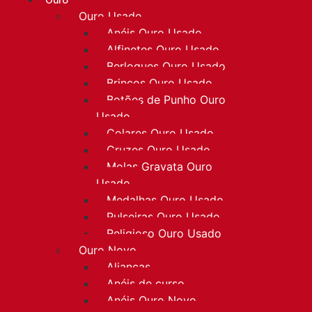
Ouro
Ouro Usado
Anéis Ouro Usado
Alfinetes Ouro Usado
Berloques Ouro Usado
Brincos Ouro Usado
Botões de Punho Ouro
Usado
Colares Ouro Usado
Cruzes Ouro Usado
Molas Gravata Ouro
Usado
Medalhas Ouro Usado
Pulseiras Ouro Usado
Religioso Ouro Usado
Ouro Novo
Alianças
Anéis de curso
Anéis Ouro Novo