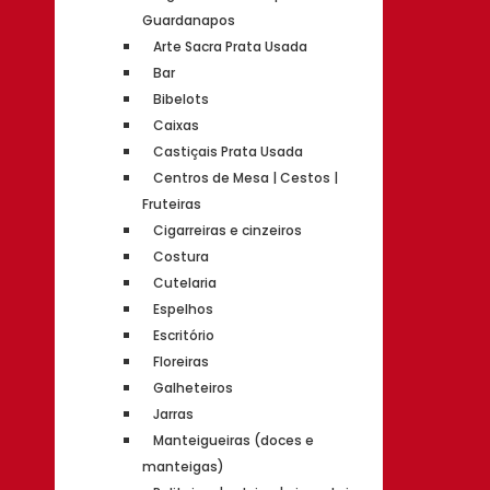
Guardanapos
Arte Sacra Prata Usada
Bar
Bibelots
Caixas
Castiçais Prata Usada
Centros de Mesa | Cestos |
Fruteiras
Cigarreiras e cinzeiros
Costura
Cutelaria
Espelhos
Escritório
Floreiras
Galheteiros
Jarras
Manteigueiras (doces e
manteigas)