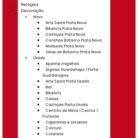
Relógios
Decoração
Novo
Arte Sacra Prata Nova
Bibelots Prata Nova
Castiçais Prata Nova
Conchas Batismo Prata Nova
Molduras Prata Nova
Velas de Batismo Prata Nova
Usado
Apanha migalhas
Argolas Guardanapo | Porta
Guardanapos
Arte Sacra Prata Usada
Bar
Bibelots
Caixas
Castiçais Prata Usada
Centros de Mesa | Cestos |
Fruteiras
Cigarreiras e cinzeiros
Costura
Cutelaria