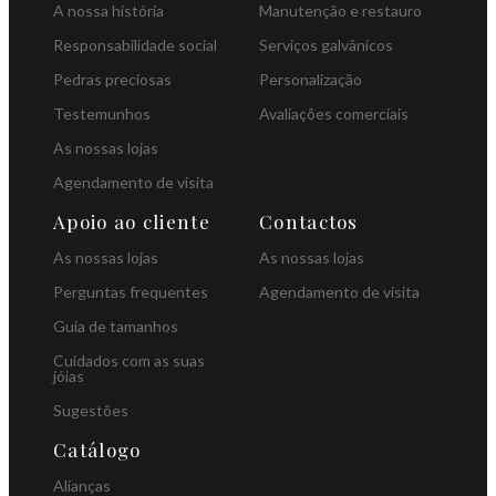
A nossa história
Manutenção e restauro
Responsabilidade social
Serviços galvânicos
Pedras preciosas
Personalização
Testemunhos
Avaliações comerciais
As nossas lojas
Agendamento de visita
Apoio ao cliente
Contactos
As nossas lojas
As nossas lojas
Perguntas frequentes
Agendamento de visita
Guia de tamanhos
Cuidados com as suas
jóias
Sugestões
Catálogo
Alianças