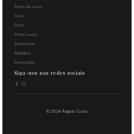
Anéis de curso
Ouro
Prata
Prata e ouro
Prata nova
Relógios
Decoração
Siga-nos nas redes sociais
© 2024 Ângelo Costa