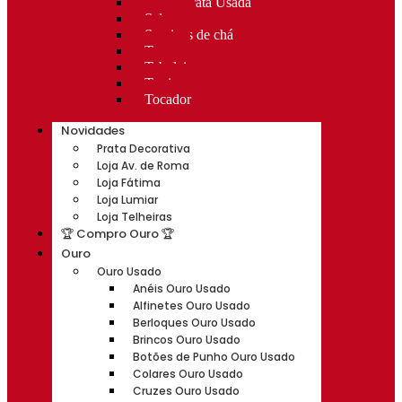
Rocas Prata Usada
Salvas
Serviços de chá
Taças
Tabuleiros
Terrinas
Tocador
Novidades
Prata Decorativa
Loja Av. de Roma
Loja Fátima
Loja Lumiar
Loja Telheiras
🏆 Compro Ouro 🏆
Ouro
Ouro Usado
Anéis Ouro Usado
Alfinetes Ouro Usado
Berloques Ouro Usado
Brincos Ouro Usado
Botões de Punho Ouro Usado
Colares Ouro Usado
Cruzes Ouro Usado