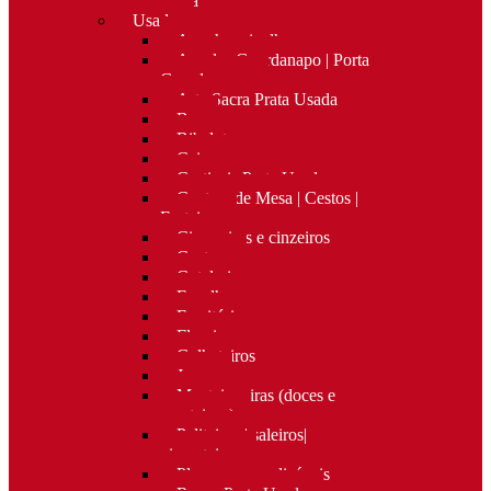
Nova
Usado
Apanha migalhas
Argolas Guardanapo | Porta
Guardanapos
Arte Sacra Prata Usada
Bar
Bibelots
Caixas
Castiçais Prata Usada
Centros de Mesa | Cestos |
Fruteiras
Cigarreiras e cinzeiros
Costura
Cutelaria
Espelhos
Escritório
Floreiras
Galheteiros
Jarras
Manteigueiras (doces e
manteigas)
Paliteiros | saleiros|
pimenteiros
Placas personalizáveis