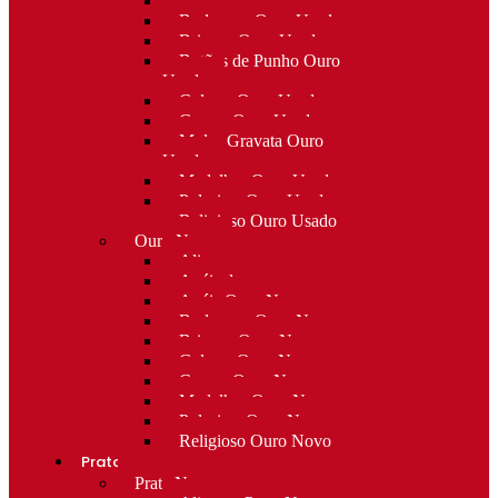
Alfinetes Ouro Usado
Berloques Ouro Usado
Brincos Ouro Usado
Botões de Punho Ouro
Usado
Colares Ouro Usado
Cruzes Ouro Usado
Molas Gravata Ouro
Usado
Medalhas Ouro Usado
Pulseiras Ouro Usado
Religioso Ouro Usado
Ouro Novo
Alianças
Anéis de curso
Anéis Ouro Novo
Berloques Ouro Novo
Brincos Ouro Novo
Colares Ouro Novo
Cruzes Ouro Novo
Medalhas Ouro Novo
Pulseiras Ouro Novo
Religioso Ouro Novo
Prata
Prata Nova