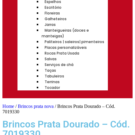
Espelhos
Escritório
Floreiras
Galheteiros
Jarras
Manteigueiras (doces e
manteigas)
Paliteiros | saleiros| pimenteiros
Placas personalizáveis
Rocas Prata Usada
Salvas
Serviços de chá
Taças
Tabuleiros
Terrinas
Tocador
Home
/
Brincos prata nova
/ Brincos Prata Dourado – Cód.
7019330
Brincos Prata Dourado – Cód.
7019330