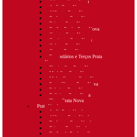
Alianças Prata Nova
Anéis Prata Nova
Alfinetes Prata Nova
Berloques Prata Nova
Brincos Prata Nova
Botões Punho Prata Nova
Canetas Prata Nova
Conjuntos Prata Nova
Colares Prata Nova
Cruzes Prata Nova
Escapulários e Terços Prata
Nova
Fios/malhas Prata Nova
Medalhas Prata Nova
Molas Gravata Prata Nova
Porta-Chaves Prata Nova
Pulseiras Prata Nova
Religioso Prata Nova
Tiaras Prata Nova
Prata Usada
Anéis Prata Usada
Alfinetes Prata Usada
Berloques Prata Usada
Brincos Prata Usada
Botões de Punho e Capas