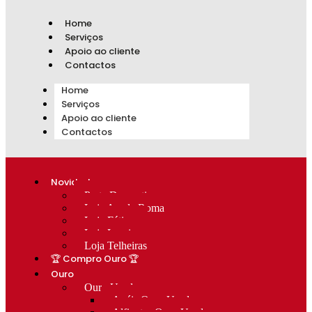
Home
Serviços
Apoio ao cliente
Contactos
Home
Serviços
Apoio ao cliente
Contactos
Novidades
Prata Decorativa
Loja Av. de Roma
Loja Fátima
Loja Lumiar
Loja Telheiras
🏆 Compro Ouro 🏆
Ouro
Ouro Usado
Anéis Ouro Usado