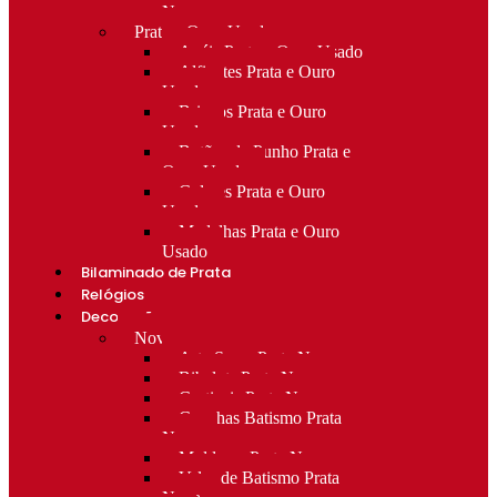
Novo
Prata e Ouro Usado
Anéis Prata e Ouro Usado
Alfinetes Prata e Ouro
Usado
Brincos Prata e Ouro
Usado
Botões de Punho Prata e
Ouro Usado
Colares Prata e Ouro
Usado
Medalhas Prata e Ouro
Usado
Bilaminado de Prata
Relógios
Decoração
Novo
Arte Sacra Prata Nova
Bibelots Prata Nova
Castiçais Prata Nova
Conchas Batismo Prata
Nova
Molduras Prata Nova
Velas de Batismo Prata