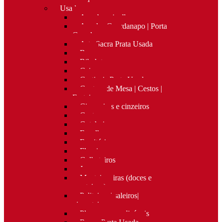
Usado
Apanha migalhas
Argolas Guardanapo | Porta
Guardanapos
Arte Sacra Prata Usada
Bar
Bibelots
Caixas
Castiçais Prata Usada
Centros de Mesa | Cestos |
Fruteiras
Cigarreiras e cinzeiros
Costura
Cutelaria
Espelhos
Escritório
Floreiras
Galheteiros
Jarras
Manteigueiras (doces e
manteigas)
Paliteiros | saleiros|
pimenteiros
Placas personalizáveis