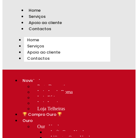
Home
Serviços
Apoio ao cliente
Contactos
Home
Serviços
Apoio ao cliente
Contactos
Novidades
Prata Decorativa
Loja Av. de Roma
Loja Fátima
Loja Lumiar
Loja Telheiras
Compro Ouro
Ouro
Ouro Usado
Anéis Ouro Usado
Alfinetes Ouro Usado