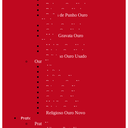
Berloques Ouro Usado
Brincos Ouro Usado
Botões de Punho Ouro
Usado
Colares Ouro Usado
Cruzes Ouro Usado
Molas Gravata Ouro
Usado
Medalhas Ouro Usado
Pulseiras Ouro Usado
Religioso Ouro Usado
Ouro Novo
Alianças
Anéis de curso
Anéis Ouro Novo
Berloques Ouro Novo
Brincos Ouro Novo
Colares Ouro Novo
Cruzes Ouro Novo
Medalhas Ouro Novo
Pulseiras Ouro Novo
Religioso Ouro Novo
Prata
Prata Nova