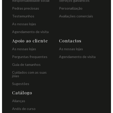
Responsabilidade social
Serviços galvânicos
Pedras preciosas
Personalização
Testemunhos
Avaliações comerciais
As nossas lojas
Agendamento de visita
Apoio ao cliente
Contactos
As nossas lojas
As nossas lojas
Perguntas frequentes
Agendamento de visita
Guia de tamanhos
Cuidados com as suas
jóias
Sugestões
Catálogo
Alianças
Anéis de curso