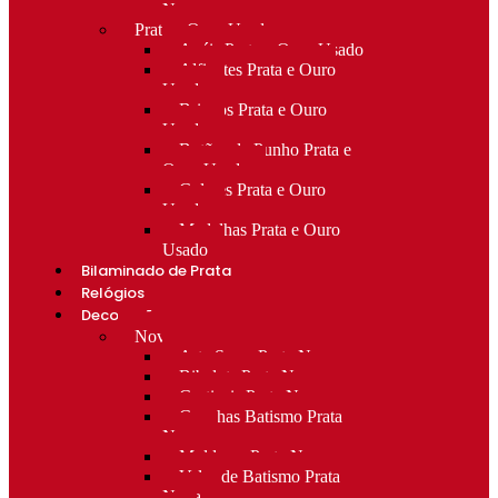
Novo
Prata e Ouro Usado
Anéis Prata e Ouro Usado
Alfinetes Prata e Ouro
Usado
Brincos Prata e Ouro
Usado
Botões de Punho Prata e
Ouro Usado
Colares Prata e Ouro
Usado
Medalhas Prata e Ouro
Usado
Bilaminado de Prata
Relógios
Decoração
Novo
Arte Sacra Prata Nova
Bibelots Prata Nova
Castiçais Prata Nova
Conchas Batismo Prata
Nova
Molduras Prata Nova
Velas de Batismo Prata
Nova