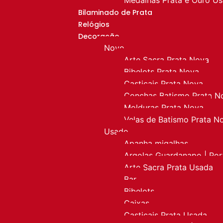
Bilaminado de Prata
Relógios
Decoração
Novo
Arte Sacra Prata Nova
Bibelots Prata Nova
Castiçais Prata Nova
Conchas Batismo Prata N
Molduras Prata Nova
Velas de Batismo Prata N
Usado
Apanha migalhas
Argolas Guardanapo | Po
Arte Sacra Prata Usada
Bar
Bibelots
Caixas
Castiçais Prata Usada