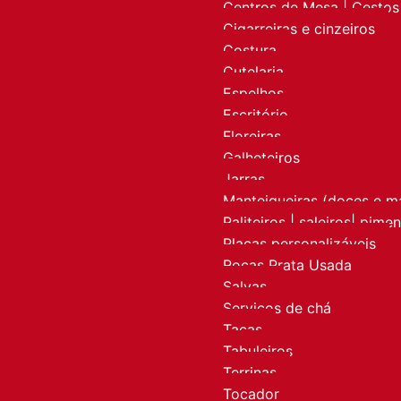
Centros de Mesa | Cestos 
Cigarreiras e cinzeiros
Costura
Cutelaria
Espelhos
Escritório
Floreiras
Galheteiros
Jarras
Manteigueiras (doces e m
Paliteiros | saleiros| pime
Placas personalizáveis
Rocas Prata Usada
Salvas
Serviços de chá
Taças
Tabuleiros
Terrinas
Tocador