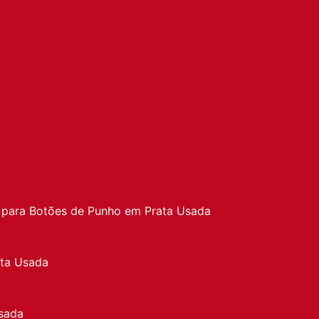
a
 para Botões de Punho em Prata Usada
ata Usada
sada