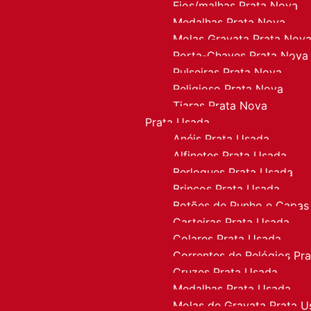
Fios/malhas Prata Nova
Medalhas Prata Nova
Molas Gravata Prata Nov
Porta-Chaves Prata Nova
Pulseiras Prata Nova
Religioso Prata Nova
Tiaras Prata Nova
Prata Usada
Anéis Prata Usada
Alfinetes Prata Usada
Berloques Prata Usada
Brincos Prata Usada
Botões de Punho e Capas
Carteiras Prata Usada
Colares Prata Usada
Correntes de Relógios Pr
Cruzes Prata Usada
Medalhas Prata Usada
Molas de Gravata Prata U