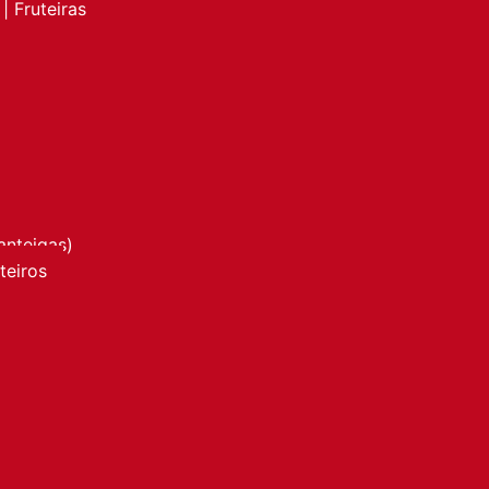
| Fruteiras
anteigas)
nteiros