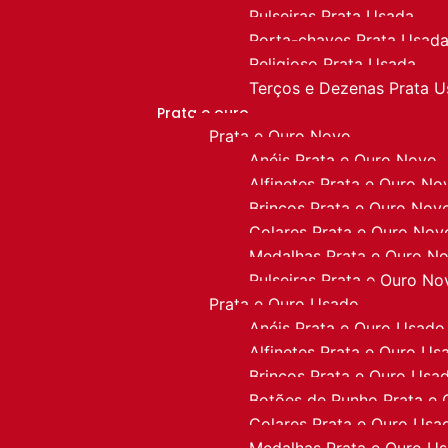
Pulseiras Prata Usada
Porta-chaves Prata Usad
Religioso Prata Usada
Terços e Dezenas Prata 
Prata e ouro
Prata e Ouro Novo
Anéis Prata e Ouro Novo
Alfinetes Prata e Ouro No
Brincos Prata e Ouro Nov
Colares Prata e Ouro Nov
Medalhas Prata e Ouro N
Pulseiras Prata e Ouro No
Prata e Ouro Usado
Anéis Prata e Ouro Usado
Alfinetes Prata e Ouro Us
Brincos Prata e Ouro Usa
Botões de Punho Prata e
Colares Prata e Ouro Usa
Medalhas Prata e Ouro U