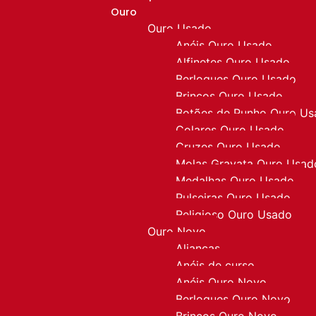
Ouro
Ouro Usado
Anéis Ouro Usado
Alfinetes Ouro Usado
Berloques Ouro Usado
Brincos Ouro Usado
Botões de Punho Ouro U
Colares Ouro Usado
Cruzes Ouro Usado
Molas Gravata Ouro Usad
Medalhas Ouro Usado
Pulseiras Ouro Usado
Religioso Ouro Usado
Ouro Novo
Alianças
Anéis de curso
Anéis Ouro Novo
Berloques Ouro Novo
Brincos Ouro Novo