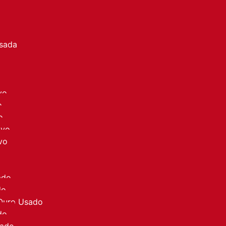
a
Usada
vo
o
o
ovo
vo
ado
do
 Ouro Usado
do
sado