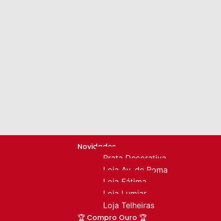
Novidades
Prata Decorativa
Loja Av. de Roma
Loja Fátima
Loja Lumiar
Loja Telheiras
🏆 Compro Ouro 🏆