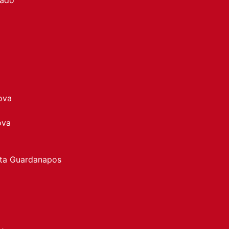
ova
ova
rta Guardanapos