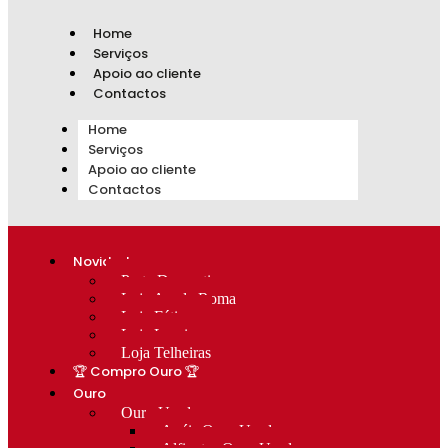
Home
Serviços
Apoio ao cliente
Contactos
Home
Serviços
Apoio ao cliente
Contactos
Novidades
Prata Decorativa
Loja Av. de Roma
Loja Fátima
Loja Lumiar
Loja Telheiras
🏆 Compro Ouro 🏆
Ouro
Ouro Usado
Anéis Ouro Usado