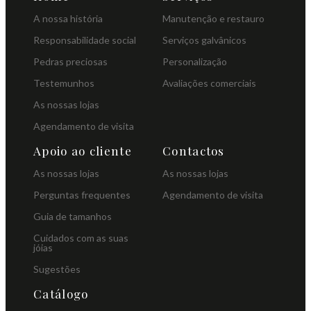
A nossa história
Manutenção e restauro
Responsabilidade social
Serviços galvânicos
Pedras preciosas
Personalização
Testemunhos
Avaliações comerciais
As nossas lojas
Agendamento de visita
Apoio ao cliente
Contactos
As nossas lojas
As nossas lojas
Perguntas frequentes
Agendamento de visita
Guia de tamanhos
Cuidados com as suas
jóias
Sugestões
Catálogo