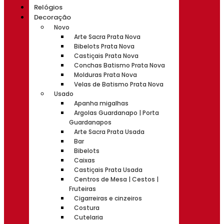
Relógios
Decoração
Novo
Arte Sacra Prata Nova
Bibelots Prata Nova
Castiçais Prata Nova
Conchas Batismo Prata Nova
Molduras Prata Nova
Velas de Batismo Prata Nova
Usado
Apanha migalhas
Argolas Guardanapo | Porta
Guardanapos
Arte Sacra Prata Usada
Bar
Bibelots
Caixas
Castiçais Prata Usada
Centros de Mesa | Cestos |
Fruteiras
Cigarreiras e cinzeiros
Costura
Cutelaria