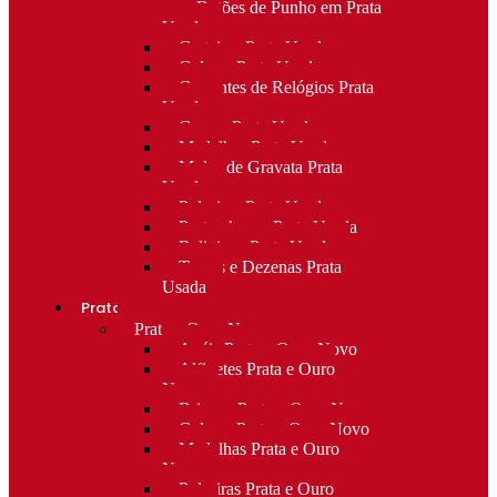
para Botões de Punho em Prata
Usada
Carteiras Prata Usada
Colares Prata Usada
Correntes de Relógios Prata
Usada
Cruzes Prata Usada
Medalhas Prata Usada
Molas de Gravata Prata
Usada
Pulseiras Prata Usada
Porta-chaves Prata Usada
Religioso Prata Usada
Terços e Dezenas Prata
Usada
Prata e ouro
Prata e Ouro Novo
Anéis Prata e Ouro Novo
Alfinetes Prata e Ouro
Novo
Brincos Prata e Ouro Novo
Colares Prata e Ouro Novo
Medalhas Prata e Ouro
Novo
Pulseiras Prata e Ouro