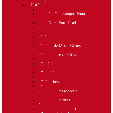
Nova
Usado
Apanha migalhas
Argolas Guardanapo | Porta
Guardanapos
Arte Sacra Prata Usada
Bar
Bibelots
Caixas
Castiçais Prata Usada
Centros de Mesa | Cestos |
Fruteiras
Cigarreiras e cinzeiros
Costura
Cutelaria
Espelhos
Escritório
Floreiras
Galheteiros
Jarras
Manteigueiras (doces e
manteigas)
Paliteiros | saleiros|
pimenteiros
Placas personalizáveis