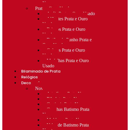
Novo
Prata e Ouro Usado
Anéis Prata e Ouro Usado
Alfinetes Prata e Ouro
Usado
Brincos Prata e Ouro
Usado
Botões de Punho Prata e
Ouro Usado
Colares Prata e Ouro
Usado
Medalhas Prata e Ouro
Usado
Bilaminado de Prata
Relógios
Decoração
Novo
Arte Sacra Prata Nova
Bibelots Prata Nova
Castiçais Prata Nova
Conchas Batismo Prata
Nova
Molduras Prata Nova
Velas de Batismo Prata