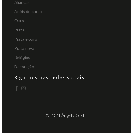
Alianças
Anéis de curso
Ouro
Prata
Prata e ouro
Prata nova
Relógios
Decoração
Siga-nos nas redes sociais
© 2024 Ângelo Costa