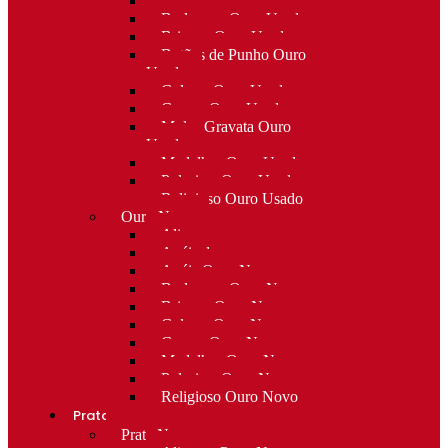
Alfinetes Ouro Usado
Berloques Ouro Usado
Brincos Ouro Usado
Botões de Punho Ouro
Usado
Colares Ouro Usado
Cruzes Ouro Usado
Molas Gravata Ouro
Usado
Medalhas Ouro Usado
Pulseiras Ouro Usado
Religioso Ouro Usado
Ouro Novo
Alianças
Anéis de curso
Anéis Ouro Novo
Berloques Ouro Novo
Brincos Ouro Novo
Colares Ouro Novo
Cruzes Ouro Novo
Medalhas Ouro Novo
Pulseiras Ouro Novo
Religioso Ouro Novo
Prata
Prata Nova