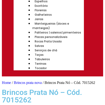
Espelhos
Escritório
Floreiras
Galheteiros
Jarras
Manteigueiras (doces e
manteigas)
Paliteiros | saleiros| pimenteiros
Placas personalizáveis
Rocas Prata Usada
Salvas
Serviços de chá
Taças
Tabuleiros
Terrinas
Tocador
Home
/
Brincos prata nova
/ Brincos Prata Nó – Cód. 7015262
Brincos Prata Nó – Cód.
7015262