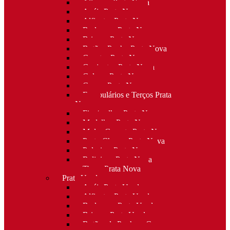
Alianças Prata Nova
Anéis Prata Nova
Alfinetes Prata Nova
Berloques Prata Nova
Brincos Prata Nova
Botões Punho Prata Nova
Canetas Prata Nova
Conjuntos Prata Nova
Colares Prata Nova
Cruzes Prata Nova
Escapulários e Terços Prata
Nova
Fios/malhas Prata Nova
Medalhas Prata Nova
Molas Gravata Prata Nova
Porta-Chaves Prata Nova
Pulseiras Prata Nova
Religioso Prata Nova
Tiaras Prata Nova
Prata Usada
Anéis Prata Usada
Alfinetes Prata Usada
Berloques Prata Usada
Brincos Prata Usada
Botões de Punho e Capas