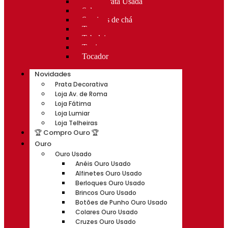
Rocas Prata Usada
Salvas
Serviços de chá
Taças
Tabuleiros
Terrinas
Tocador
Novidades
Prata Decorativa
Loja Av. de Roma
Loja Fátima
Loja Lumiar
Loja Telheiras
🏆 Compro Ouro 🏆
Ouro
Ouro Usado
Anéis Ouro Usado
Alfinetes Ouro Usado
Berloques Ouro Usado
Brincos Ouro Usado
Botões de Punho Ouro Usado
Colares Ouro Usado
Cruzes Ouro Usado