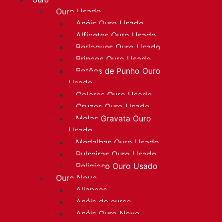
Ouro
Ouro Usado
Anéis Ouro Usado
Alfinetes Ouro Usado
Berloques Ouro Usado
Brincos Ouro Usado
Botões de Punho Ouro
Usado
Colares Ouro Usado
Cruzes Ouro Usado
Molas Gravata Ouro
Usado
Medalhas Ouro Usado
Pulseiras Ouro Usado
Religioso Ouro Usado
Ouro Novo
Alianças
Anéis de curso
Anéis Ouro Novo