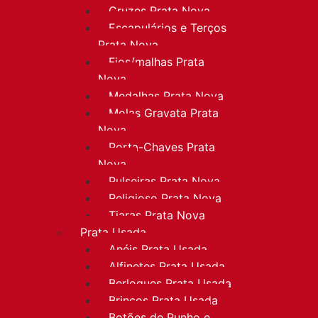
Cruzes Prata Nova
Escapulários e Terços
Prata Nova
Fios/malhas Prata
Nova
Medalhas Prata Nova
Molas Gravata Prata
Nova
Porta-Chaves Prata
Nova
Pulseiras Prata Nova
Religioso Prata Nova
Tiaras Prata Nova
Prata Usada
Anéis Prata Usada
Alfinetes Prata Usada
Berloques Prata Usada
Brincos Prata Usada
Botões de Punho e