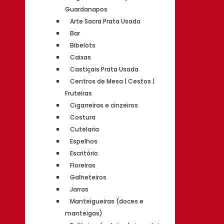
Guardanapos
Arte Sacra Prata Usada
Bar
Bibelots
Caixas
Castiçais Prata Usada
Centros de Mesa | Cestos |
Fruteiras
Cigarreiras e cinzeiros
Costura
Cutelaria
Espelhos
Escritório
Floreiras
Galheteiros
Jarras
Manteigueiras (doces e
manteigas)