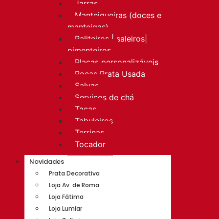
Jarras
Manteigueiras (doces e
manteigas)
Paliteiros | saleiros|
pimenteiros
Placas personalizáveis
Rocas Prata Usada
Salvas
Serviços de chá
Taças
Tabuleiros
Terrinas
Tocador
Novidades
Prata Decorativa
Loja Av. de Roma
Loja Fátima
Loja Lumiar