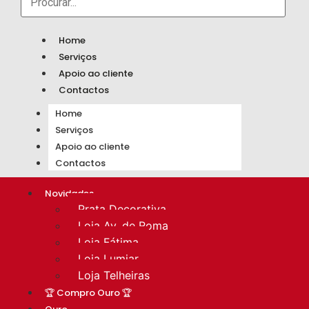
Home
Serviços
Apoio ao cliente
Contactos
Home
Serviços
Apoio ao cliente
Contactos
Novidades
Prata Decorativa
Loja Av. de Roma
Loja Fátima
Loja Lumiar
Loja Telheiras
🏆 Compro Ouro 🏆