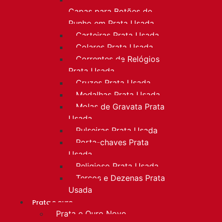
Capas para Botões de
Punho em Prata Usada
Carteiras Prata Usada
Colares Prata Usada
Correntes de Relógios
Prata Usada
Cruzes Prata Usada
Medalhas Prata Usada
Molas de Gravata Prata
Usada
Pulseiras Prata Usada
Porta-chaves Prata
Usada
Religioso Prata Usada
Terços e Dezenas Prata
Usada
Prata e ouro
Prata e Ouro Novo