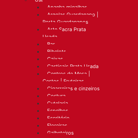
Apanha migalhas
Argolas Guardanapo |
Porta Guardanapos
Arte Sacra Prata
Usada
Bar
Bibelots
Caixas
Castiçais Prata Usada
Centros de Mesa |
Cestos | Fruteiras
Cigarreiras e cinzeiros
Costura
Cutelaria
Espelhos
Escritório
Floreiras
Galheteiros