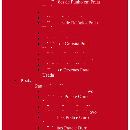
para Botões de Punho em Prata
Usada
Carteiras Prata Usada
Colares Prata Usada
Correntes de Relógios Prata
Usada
Cruzes Prata Usada
Medalhas Prata Usada
Molas de Gravata Prata
Usada
Pulseiras Prata Usada
Porta-chaves Prata Usada
Religioso Prata Usada
Terços e Dezenas Prata
Usada
Prata e ouro
Prata e Ouro Novo
Anéis Prata e Ouro Novo
Alfinetes Prata e Ouro
Novo
Brincos Prata e Ouro Novo
Colares Prata e Ouro Novo
Medalhas Prata e Ouro
Novo
Pulseiras Prata e Ouro