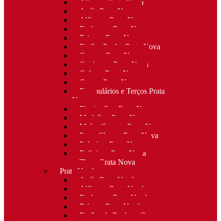
Alianças Prata Nova
Anéis Prata Nova
Alfinetes Prata Nova
Berloques Prata Nova
Brincos Prata Nova
Botões Punho Prata Nova
Canetas Prata Nova
Conjuntos Prata Nova
Colares Prata Nova
Cruzes Prata Nova
Escapulários e Terços Prata
Nova
Fios/malhas Prata Nova
Medalhas Prata Nova
Molas Gravata Prata Nova
Porta-Chaves Prata Nova
Pulseiras Prata Nova
Religioso Prata Nova
Tiaras Prata Nova
Prata Usada
Anéis Prata Usada
Alfinetes Prata Usada
Berloques Prata Usada
Brincos Prata Usada
Botões de Punho e Capas