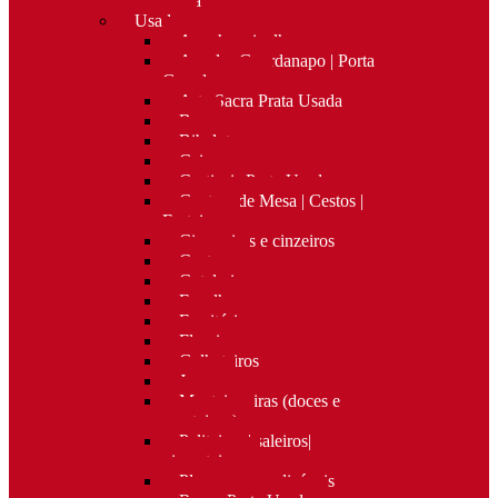
Nova
Usado
Apanha migalhas
Argolas Guardanapo | Porta
Guardanapos
Arte Sacra Prata Usada
Bar
Bibelots
Caixas
Castiçais Prata Usada
Centros de Mesa | Cestos |
Fruteiras
Cigarreiras e cinzeiros
Costura
Cutelaria
Espelhos
Escritório
Floreiras
Galheteiros
Jarras
Manteigueiras (doces e
manteigas)
Paliteiros | saleiros|
pimenteiros
Placas personalizáveis