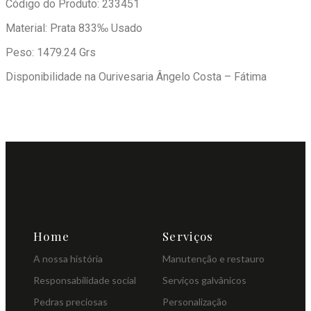
Código do Produto: 233451
Material: Prata 833‰ Usado
Peso: 1479.24 Grs
Disponibilidade na Ourivesaria Ângelo Costa – Fátima
Home
Serviços
A nossa história
Manutenção e restauro
Responsabilidade social
Serviços galvânicos
Pedras preciosas
Personalização