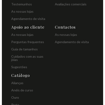
Testemunhos
Avaliações comerciais
As nossas lojas
Agendamento de visita
Apoio ao cliente
Contactos
As nossas lojas
As nossas lojas
Perguntas frequentes
Agendamento de visita
Guia de tamanhos
Cuidados com as suas
jóias
Sugestões
Catálogo
Alianças
Anéis de curso
Ouro
Prata