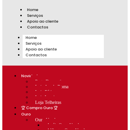
Home
Serviços
Apoio ao cliente
Contactos
Home
Serviços
Apoio ao cliente
Contactos
Novidades
Prata Decorativa
Loja Av. de Roma
Loja Fátima
Loja Lumiar
Loja Telheiras
🏆 Compro Ouro 🏆
Ouro
Ouro Usado
Anéis Ouro Usado