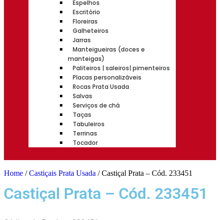
Espelhos
Escritório
Floreiras
Galheteiros
Jarras
Manteigueiras (doces e
manteigas)
Paliteiros | saleiros| pimenteiros
Placas personalizáveis
Rocas Prata Usada
Salvas
Serviços de chá
Taças
Tabuleiros
Terrinas
Tocador
Home
/
Castiçais Prata Usada
/ Castiçal Prata – Cód. 233451
Castiçal Prata – Cód. 233451