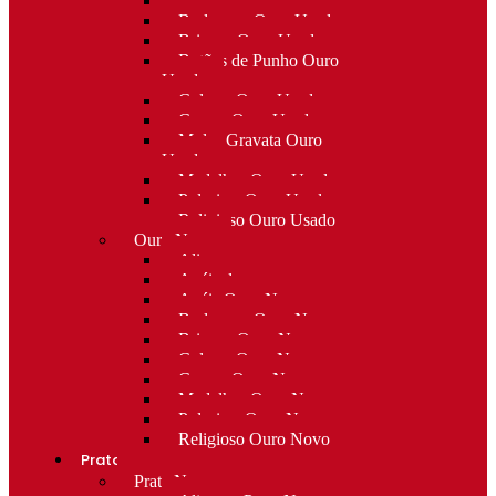
Alfinetes Ouro Usado
Berloques Ouro Usado
Brincos Ouro Usado
Botões de Punho Ouro
Usado
Colares Ouro Usado
Cruzes Ouro Usado
Molas Gravata Ouro
Usado
Medalhas Ouro Usado
Pulseiras Ouro Usado
Religioso Ouro Usado
Ouro Novo
Alianças
Anéis de curso
Anéis Ouro Novo
Berloques Ouro Novo
Brincos Ouro Novo
Colares Ouro Novo
Cruzes Ouro Novo
Medalhas Ouro Novo
Pulseiras Ouro Novo
Religioso Ouro Novo
Prata
Prata Nova