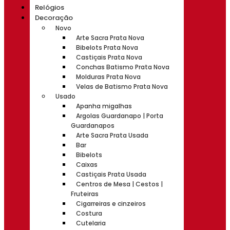
Relógios
Decoração
Novo
Arte Sacra Prata Nova
Bibelots Prata Nova
Castiçais Prata Nova
Conchas Batismo Prata Nova
Molduras Prata Nova
Velas de Batismo Prata Nova
Usado
Apanha migalhas
Argolas Guardanapo | Porta
Guardanapos
Arte Sacra Prata Usada
Bar
Bibelots
Caixas
Castiçais Prata Usada
Centros de Mesa | Cestos |
Fruteiras
Cigarreiras e cinzeiros
Costura
Cutelaria