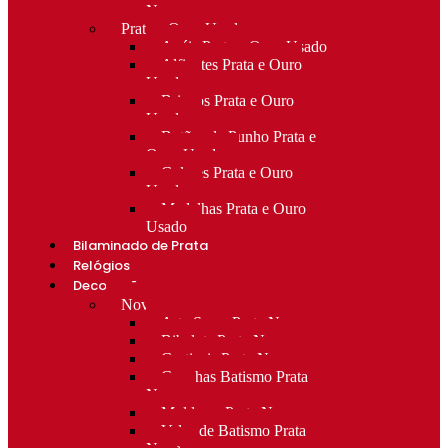
Novo
Prata e Ouro Usado
Anéis Prata e Ouro Usado
Alfinetes Prata e Ouro
Usado
Brincos Prata e Ouro
Usado
Botões de Punho Prata e
Ouro Usado
Colares Prata e Ouro
Usado
Medalhas Prata e Ouro
Usado
Bilaminado de Prata
Relógios
Decoração
Novo
Arte Sacra Prata Nova
Bibelots Prata Nova
Castiçais Prata Nova
Conchas Batismo Prata
Nova
Molduras Prata Nova
Velas de Batismo Prata