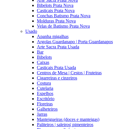
Arte Sacra Prata Nova
Bibelots Prata Nova
Castiçais Prata Nova
Conchas Batismo Prata Nova
Molduras Prata Nova
Velas de Batismo Prata Nova
Usado
Apanha migalhas
Argolas Guardanapo | Porta Guardanapos
Arte Sacra Prata Usada
Bar
Bibelots
Caixas
Castiçais Prata Usada
Centros de Mesa | Cestos | Fruteiras
Cigarreiras e cinzeiros
Costura
Cutelaria
Espelhos
Escritório
Floreiras
Galheteiros
Jarras
Manteigueiras (doces e manteigas)
Paliteiros | saleiros| pimenteiros