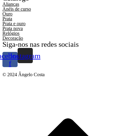
Alianças
Anéis de curso
Ouro
Prata
Prata e ouro
Prata nova
Relógios
Decoração
Siga-nos nas redes sociais
acebook-
Instagram
f
© 2024 Ângelo Costa