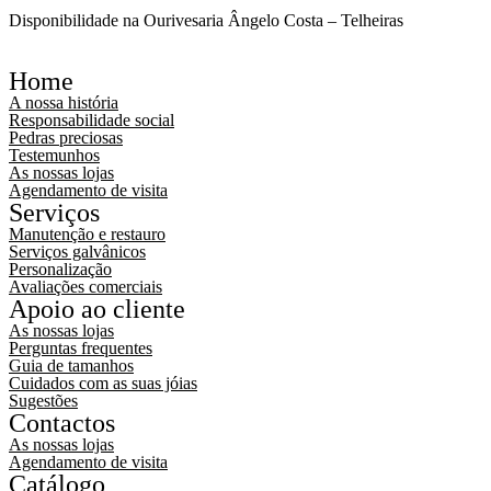
Disponibilidade na Ourivesaria Ângelo Costa – Telheiras
Home
A nossa história
Responsabilidade social
Pedras preciosas
Testemunhos
As nossas lojas
Agendamento de visita
Serviços
Manutenção e restauro
Serviços galvânicos
Personalização
Avaliações comerciais
Apoio ao cliente
As nossas lojas
Perguntas frequentes
Guia de tamanhos
Cuidados com as suas jóias
Sugestões
Contactos
As nossas lojas
Agendamento de visita
Catálogo