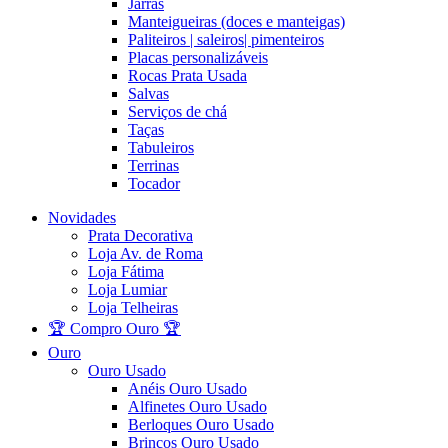
Jarras
Manteigueiras (doces e manteigas)
Paliteiros | saleiros| pimenteiros
Placas personalizáveis
Rocas Prata Usada
Salvas
Serviços de chá
Taças
Tabuleiros
Terrinas
Tocador
Novidades
Prata Decorativa
Loja Av. de Roma
Loja Fátima
Loja Lumiar
Loja Telheiras
🏆 Compro Ouro 🏆
Ouro
Ouro Usado
Anéis Ouro Usado
Alfinetes Ouro Usado
Berloques Ouro Usado
Brincos Ouro Usado