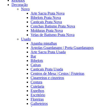
Relógios
Decoração
Novo
Arte Sacra Prata Nova
Bibelots Prata Nova
Castiçais Prata Nova
Conchas Batismo Prata Nova
Molduras Prata Nova
Velas de Batismo Prata Nova
Usado
Apanha migalhas
Argolas Guardanapo | Porta Guardanapos
Arte Sacra Prata Usada
Bar
Bibelots
Caixas
Castiçais Prata Usada
Centros de Mesa | Cestos | Fruteiras
Cigarreiras e cinzeiros
Costura
Cutelaria
Espelhos
Escritório
Floreiras
Galheteiros