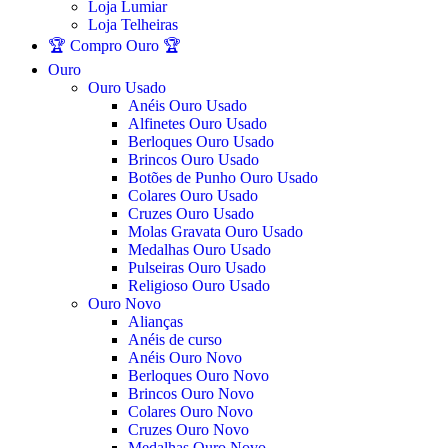
Loja Lumiar
Loja Telheiras
🏆 Compro Ouro 🏆
Ouro
Ouro Usado
Anéis Ouro Usado
Alfinetes Ouro Usado
Berloques Ouro Usado
Brincos Ouro Usado
Botões de Punho Ouro Usado
Colares Ouro Usado
Cruzes Ouro Usado
Molas Gravata Ouro Usado
Medalhas Ouro Usado
Pulseiras Ouro Usado
Religioso Ouro Usado
Ouro Novo
Alianças
Anéis de curso
Anéis Ouro Novo
Berloques Ouro Novo
Brincos Ouro Novo
Colares Ouro Novo
Cruzes Ouro Novo
Medalhas Ouro Novo