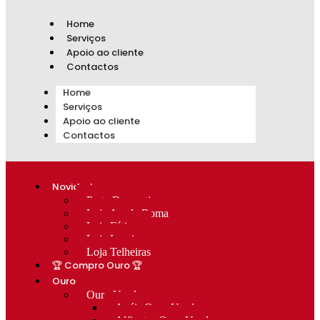
Home
Serviços
Apoio ao cliente
Contactos
Home
Serviços
Apoio ao cliente
Contactos
Novidades
Prata Decorativa
Loja Av. de Roma
Loja Fátima
Loja Lumiar
Loja Telheiras
🏆 Compro Ouro 🏆
Ouro
Ouro Usado
Anéis Ouro Usado