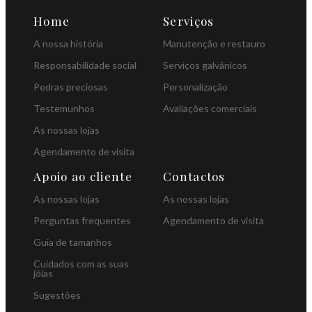
Home
Serviços
A nossa história
Manutenção e restauro
Responsabilidade social
Serviços galvânicos
Pedras preciosas
Personalização
Testemunhos
Avaliações comerciais
As nossas lojas
Agendamento de visita
Apoio ao cliente
Contactos
As nossas lojas
As nossas lojas
Perguntas frequentes
Agendamento de visita
Guia de tamanhos
Cuidados com as suas
jóias
Sugestões