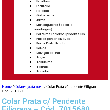
Espelhos
Escritório
Floreiras
Galheteiros
Jarras
Manteigueiras (doces e
manteigas)
Paliteiros | saleiros| pimenteiros
Placas personalizáveis
Rocas Prata Usada
Salvas
Serviços de chá
Taças
Tabuleiros
Terrinas
Tocador
Home
/
Colares prata nova
/ Colar Prata c/ Pendente Filigrana –
Cód. 7015680
Colar Prata c/ Pendente
Filigrana – Cód. 7015680