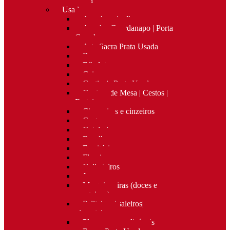
Nova
Usado
Apanha migalhas
Argolas Guardanapo | Porta
Guardanapos
Arte Sacra Prata Usada
Bar
Bibelots
Caixas
Castiçais Prata Usada
Centros de Mesa | Cestos |
Fruteiras
Cigarreiras e cinzeiros
Costura
Cutelaria
Espelhos
Escritório
Floreiras
Galheteiros
Jarras
Manteigueiras (doces e
manteigas)
Paliteiros | saleiros|
pimenteiros
Placas personalizáveis