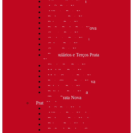
Alianças Prata Nova
Anéis Prata Nova
Alfinetes Prata Nova
Berloques Prata Nova
Brincos Prata Nova
Botões Punho Prata Nova
Canetas Prata Nova
Conjuntos Prata Nova
Colares Prata Nova
Cruzes Prata Nova
Escapulários e Terços Prata
Nova
Fios/malhas Prata Nova
Medalhas Prata Nova
Molas Gravata Prata Nova
Porta-Chaves Prata Nova
Pulseiras Prata Nova
Religioso Prata Nova
Tiaras Prata Nova
Prata Usada
Anéis Prata Usada
Alfinetes Prata Usada
Berloques Prata Usada
Brincos Prata Usada
Botões de Punho e Capas