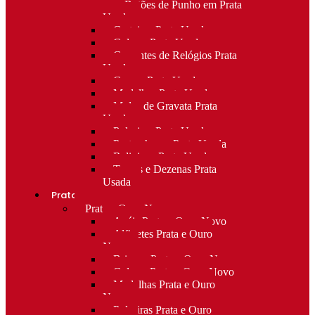
para Botões de Punho em Prata
Usada
Carteiras Prata Usada
Colares Prata Usada
Correntes de Relógios Prata
Usada
Cruzes Prata Usada
Medalhas Prata Usada
Molas de Gravata Prata
Usada
Pulseiras Prata Usada
Porta-chaves Prata Usada
Religioso Prata Usada
Terços e Dezenas Prata
Usada
Prata e ouro
Prata e Ouro Novo
Anéis Prata e Ouro Novo
Alfinetes Prata e Ouro
Novo
Brincos Prata e Ouro Novo
Colares Prata e Ouro Novo
Medalhas Prata e Ouro
Novo
Pulseiras Prata e Ouro