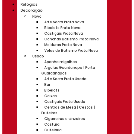
Relógios
Decoração
Novo
Arte Sacra Prata Nova
Bibelots Prata Nova
Castiçais Prata Nova
Conchas Batismo Prata Nova
Molduras Prata Nova
Velas de Batismo Prata Nova
Usado
Apanha migalhas
Argolas Guardanapo | Porta
Guardanapos
Arte Sacra Prata Usada
Bar
Bibelots
Caixas
Castiçais Prata Usada
Centros de Mesa | Cestos |
Fruteiras
Cigarreiras e cinzeiros
Costura
Cutelaria