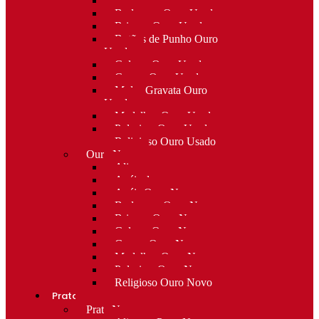
Alfinetes Ouro Usado
Berloques Ouro Usado
Brincos Ouro Usado
Botões de Punho Ouro
Usado
Colares Ouro Usado
Cruzes Ouro Usado
Molas Gravata Ouro
Usado
Medalhas Ouro Usado
Pulseiras Ouro Usado
Religioso Ouro Usado
Ouro Novo
Alianças
Anéis de curso
Anéis Ouro Novo
Berloques Ouro Novo
Brincos Ouro Novo
Colares Ouro Novo
Cruzes Ouro Novo
Medalhas Ouro Novo
Pulseiras Ouro Novo
Religioso Ouro Novo
Prata
Prata Nova