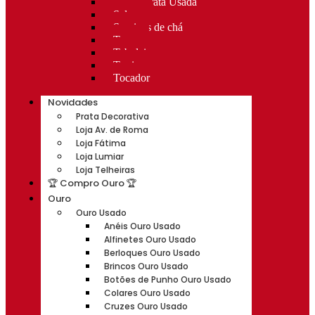
Rocas Prata Usada
Salvas
Serviços de chá
Taças
Tabuleiros
Terrinas
Tocador
Novidades
Prata Decorativa
Loja Av. de Roma
Loja Fátima
Loja Lumiar
Loja Telheiras
🏆 Compro Ouro 🏆
Ouro
Ouro Usado
Anéis Ouro Usado
Alfinetes Ouro Usado
Berloques Ouro Usado
Brincos Ouro Usado
Botões de Punho Ouro Usado
Colares Ouro Usado
Cruzes Ouro Usado