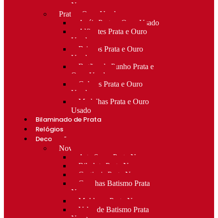
Novo
Prata e Ouro Usado
Anéis Prata e Ouro Usado
Alfinetes Prata e Ouro
Usado
Brincos Prata e Ouro
Usado
Botões de Punho Prata e
Ouro Usado
Colares Prata e Ouro
Usado
Medalhas Prata e Ouro
Usado
Bilaminado de Prata
Relógios
Decoração
Novo
Arte Sacra Prata Nova
Bibelots Prata Nova
Castiçais Prata Nova
Conchas Batismo Prata
Nova
Molduras Prata Nova
Velas de Batismo Prata