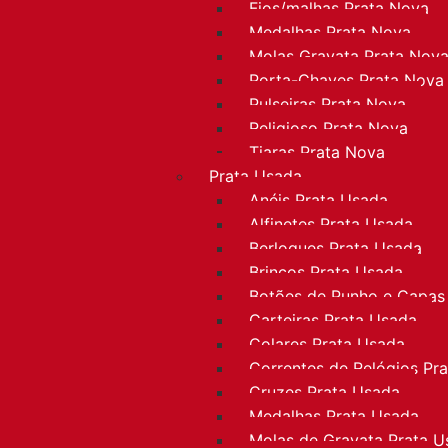
Fios/malhas Prata Nova
Medalhas Prata Nova
Molas Gravata Prata Nov
Porta-Chaves Prata Nova
Pulseiras Prata Nova
Religioso Prata Nova
Tiaras Prata Nova
Prata Usada
Anéis Prata Usada
Alfinetes Prata Usada
Berloques Prata Usada
Brincos Prata Usada
Botões de Punho e Capas
Carteiras Prata Usada
Colares Prata Usada
Correntes de Relógios Pr
Cruzes Prata Usada
Medalhas Prata Usada
Molas de Gravata Prata U