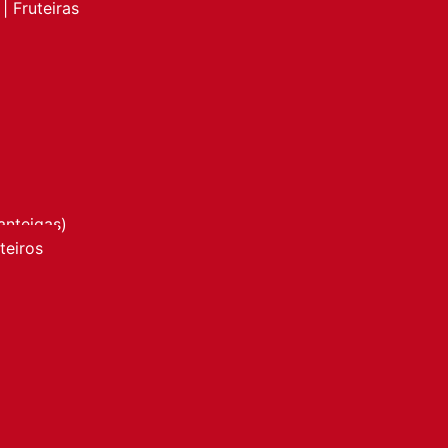
| Fruteiras
anteigas)
nteiros