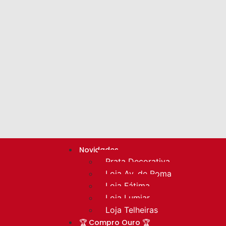
Novidades
Prata Decorativa
Loja Av. de Roma
Loja Fátima
Loja Lumiar
Loja Telheiras
🏆 Compro Ouro 🏆