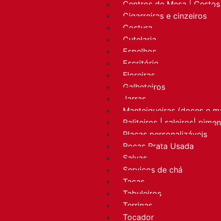
Centros de Mesa | Cestos 
Cigarreiras e cinzeiros
Costura
Cutelaria
Espelhos
Escritório
Floreiras
Galheteiros
Jarras
Manteigueiras (doces e m
Paliteiros | saleiros| pime
Placas personalizáveis
Rocas Prata Usada
Salvas
Serviços de chá
Taças
Tabuleiros
Terrinas
Tocador