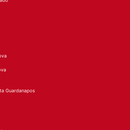
ova
ova
rta Guardanapos