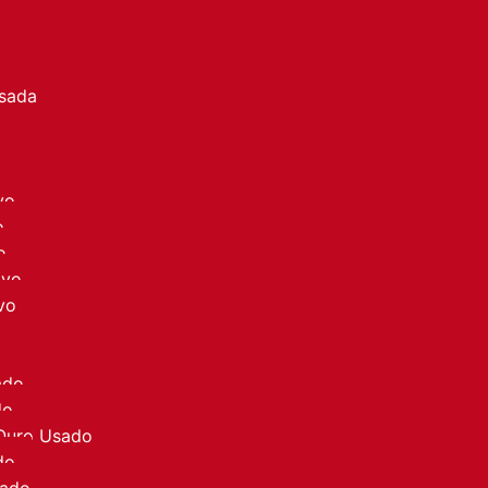
a
Usada
vo
o
o
ovo
vo
ado
do
 Ouro Usado
do
sado