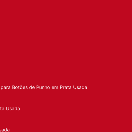
a
 para Botões de Punho em Prata Usada
ata Usada
sada