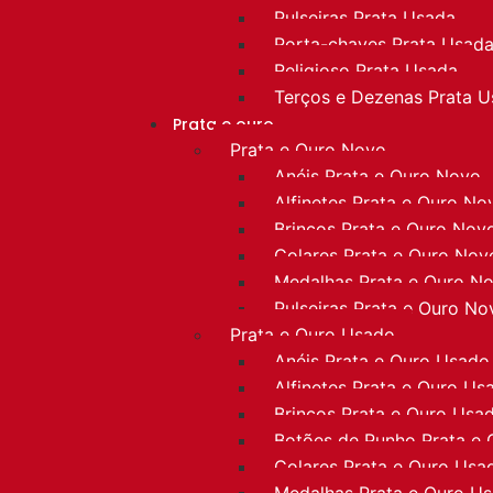
Pulseiras Prata Usada
Porta-chaves Prata Usad
Religioso Prata Usada
Terços e Dezenas Prata 
Prata e ouro
Prata e Ouro Novo
Anéis Prata e Ouro Novo
Alfinetes Prata e Ouro No
Brincos Prata e Ouro Nov
Colares Prata e Ouro Nov
Medalhas Prata e Ouro N
Pulseiras Prata e Ouro No
Prata e Ouro Usado
Anéis Prata e Ouro Usado
Alfinetes Prata e Ouro Us
Brincos Prata e Ouro Usa
Botões de Punho Prata e
Colares Prata e Ouro Usa
Medalhas Prata e Ouro U