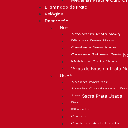
Bilaminado de Prata
Relógios
Decoração
Novo
Arte Sacra Prata Nova
Bibelots Prata Nova
Castiçais Prata Nova
Conchas Batismo Prata N
Molduras Prata Nova
Velas de Batismo Prata N
Usado
Apanha migalhas
Argolas Guardanapo | Po
Arte Sacra Prata Usada
Bar
Bibelots
Caixas
Castiçais Prata Usada