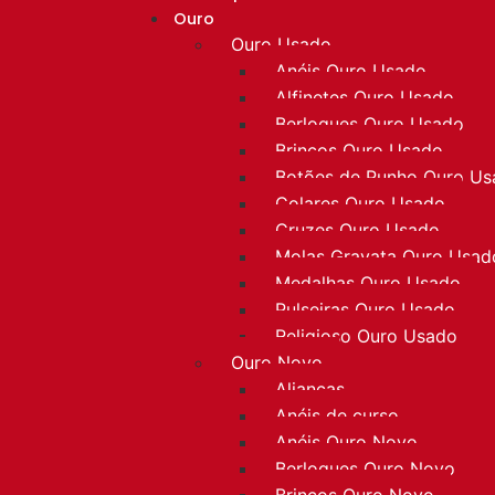
Ouro
Ouro Usado
Anéis Ouro Usado
Alfinetes Ouro Usado
Berloques Ouro Usado
Brincos Ouro Usado
Botões de Punho Ouro U
Colares Ouro Usado
Cruzes Ouro Usado
Molas Gravata Ouro Usad
Medalhas Ouro Usado
Pulseiras Ouro Usado
Religioso Ouro Usado
Ouro Novo
Alianças
Anéis de curso
Anéis Ouro Novo
Berloques Ouro Novo
Brincos Ouro Novo