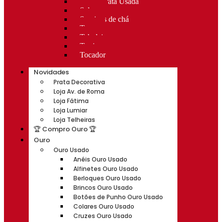
Rocas Prata Usada
Salvas
Serviços de chá
Taças
Tabuleiros
Terrinas
Tocador
Novidades
Prata Decorativa
Loja Av. de Roma
Loja Fátima
Loja Lumiar
Loja Telheiras
🏆 Compro Ouro 🏆
Ouro
Ouro Usado
Anéis Ouro Usado
Alfinetes Ouro Usado
Berloques Ouro Usado
Brincos Ouro Usado
Botões de Punho Ouro Usado
Colares Ouro Usado
Cruzes Ouro Usado