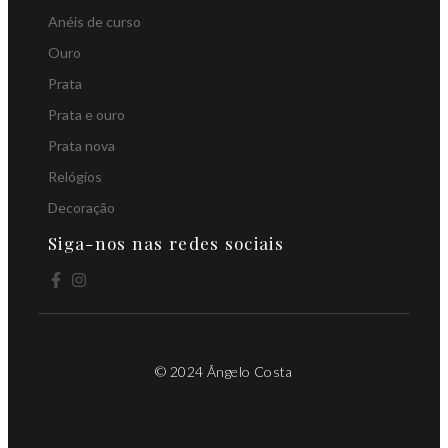
Anéis de curso
Ouro
Prata
Prata e ouro
Prata nova
Relógios
Decoração
Siga-nos nas redes sociais
© 2024 Ângelo Costa