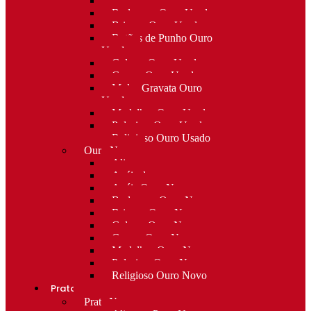
Alfinetes Ouro Usado
Berloques Ouro Usado
Brincos Ouro Usado
Botões de Punho Ouro
Usado
Colares Ouro Usado
Cruzes Ouro Usado
Molas Gravata Ouro
Usado
Medalhas Ouro Usado
Pulseiras Ouro Usado
Religioso Ouro Usado
Ouro Novo
Alianças
Anéis de curso
Anéis Ouro Novo
Berloques Ouro Novo
Brincos Ouro Novo
Colares Ouro Novo
Cruzes Ouro Novo
Medalhas Ouro Novo
Pulseiras Ouro Novo
Religioso Ouro Novo
Prata
Prata Nova