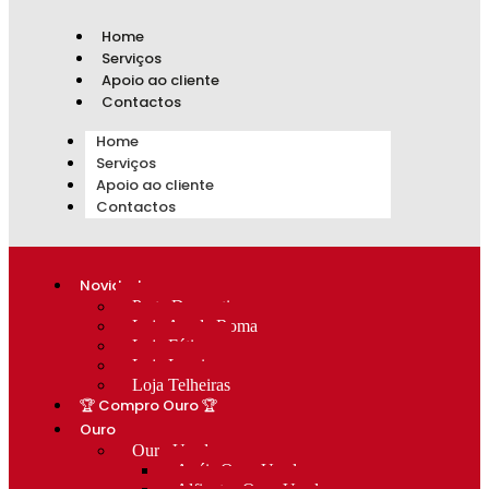
Home
Serviços
Apoio ao cliente
Contactos
Home
Serviços
Apoio ao cliente
Contactos
Novidades
Prata Decorativa
Loja Av. de Roma
Loja Fátima
Loja Lumiar
Loja Telheiras
🏆 Compro Ouro 🏆
Ouro
Ouro Usado
Anéis Ouro Usado