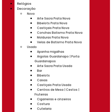
Relógios
Decoração
Novo
Arte Sacra Prata Nova
Bibelots Prata Nova
Castiçais Prata Nova
Conchas Batismo Prata Nova
Molduras Prata Nova
Velas de Batismo Prata Nova
Usado
Apanha migalhas
Argolas Guardanapo | Porta
Guardanapos
Arte Sacra Prata Usada
Bar
Bibelots
Caixas
Castiçais Prata Usada
Centros de Mesa | Cestos |
Fruteiras
Cigarreiras e cinzeiros
Costura
Cutelaria