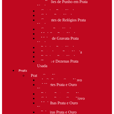
para Botões de Punho em Prata
Usada
Carteiras Prata Usada
Colares Prata Usada
Correntes de Relógios Prata
Usada
Cruzes Prata Usada
Medalhas Prata Usada
Molas de Gravata Prata
Usada
Pulseiras Prata Usada
Porta-chaves Prata Usada
Religioso Prata Usada
Terços e Dezenas Prata
Usada
Prata e ouro
Prata e Ouro Novo
Anéis Prata e Ouro Novo
Alfinetes Prata e Ouro
Novo
Brincos Prata e Ouro Novo
Colares Prata e Ouro Novo
Medalhas Prata e Ouro
Novo
Pulseiras Prata e Ouro