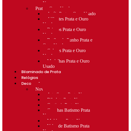
Novo
Prata e Ouro Usado
Anéis Prata e Ouro Usado
Alfinetes Prata e Ouro
Usado
Brincos Prata e Ouro
Usado
Botões de Punho Prata e
Ouro Usado
Colares Prata e Ouro
Usado
Medalhas Prata e Ouro
Usado
Bilaminado de Prata
Relógios
Decoração
Novo
Arte Sacra Prata Nova
Bibelots Prata Nova
Castiçais Prata Nova
Conchas Batismo Prata
Nova
Molduras Prata Nova
Velas de Batismo Prata