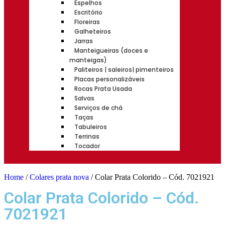
Espelhos
Escritório
Floreiras
Galheteiros
Jarras
Manteigueiras (doces e
manteigas)
Paliteiros | saleiros| pimenteiros
Placas personalizáveis
Rocas Prata Usada
Salvas
Serviços de chá
Taças
Tabuleiros
Terrinas
Tocador
Home
/
Colares prata nova
/ Colar Prata Colorido – Cód. 7021921
Colar Prata Colorido – Cód.
7021921