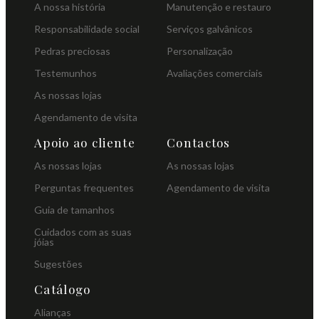
A nossa história
Manutenção e restauro
Responsabilidade social
Serviços galvânicos
Pedras preciosas
Personalização
Testemunhos
Avaliações comerciais
As nossas lojas
Agendamento de visita
Apoio ao cliente
Contactos
As nossas lojas
As nossas lojas
Perguntas frequentes
Agendamento de visita
Guia de tamanhos
Cuidados com as suas
jóias
Sugestões
Catálogo
Alianças