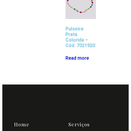
Pulseira
Prata
Colorida –
Cód. 7021920
Read more
Home
Serviços