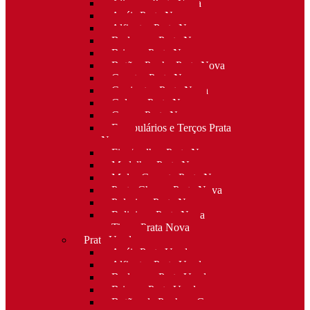
Alianças Prata Nova
Anéis Prata Nova
Alfinetes Prata Nova
Berloques Prata Nova
Brincos Prata Nova
Botões Punho Prata Nova
Canetas Prata Nova
Conjuntos Prata Nova
Colares Prata Nova
Cruzes Prata Nova
Escapulários e Terços Prata
Nova
Fios/malhas Prata Nova
Medalhas Prata Nova
Molas Gravata Prata Nova
Porta-Chaves Prata Nova
Pulseiras Prata Nova
Religioso Prata Nova
Tiaras Prata Nova
Prata Usada
Anéis Prata Usada
Alfinetes Prata Usada
Berloques Prata Usada
Brincos Prata Usada
Botões de Punho e Capas