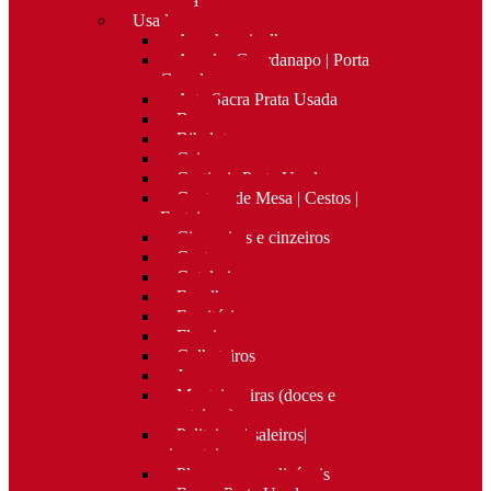
Nova
Usado
Apanha migalhas
Argolas Guardanapo | Porta
Guardanapos
Arte Sacra Prata Usada
Bar
Bibelots
Caixas
Castiçais Prata Usada
Centros de Mesa | Cestos |
Fruteiras
Cigarreiras e cinzeiros
Costura
Cutelaria
Espelhos
Escritório
Floreiras
Galheteiros
Jarras
Manteigueiras (doces e
manteigas)
Paliteiros | saleiros|
pimenteiros
Placas personalizáveis