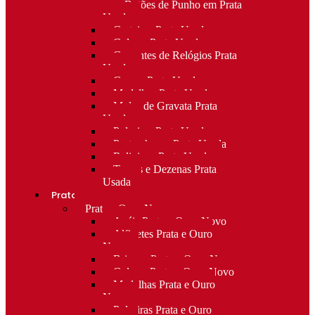
para Botões de Punho em Prata
Usada
Carteiras Prata Usada
Colares Prata Usada
Correntes de Relógios Prata
Usada
Cruzes Prata Usada
Medalhas Prata Usada
Molas de Gravata Prata
Usada
Pulseiras Prata Usada
Porta-chaves Prata Usada
Religioso Prata Usada
Terços e Dezenas Prata
Usada
Prata e ouro
Prata e Ouro Novo
Anéis Prata e Ouro Novo
Alfinetes Prata e Ouro
Novo
Brincos Prata e Ouro Novo
Colares Prata e Ouro Novo
Medalhas Prata e Ouro
Novo
Pulseiras Prata e Ouro