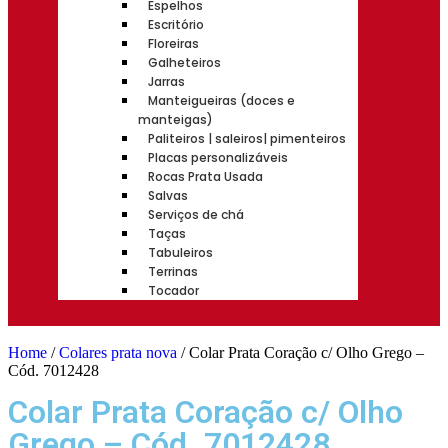
Espelhos
Escritório
Floreiras
Galheteiros
Jarras
Manteigueiras (doces e
manteigas)
Paliteiros | saleiros| pimenteiros
Placas personalizáveis
Rocas Prata Usada
Salvas
Serviços de chá
Taças
Tabuleiros
Terrinas
Tocador
Home
/
Colares prata nova
/ Colar Prata Coração c/ Olho Grego –
Cód. 7012428
Colar Prata Coração c/ Olho
Grego – Cód. 7012428