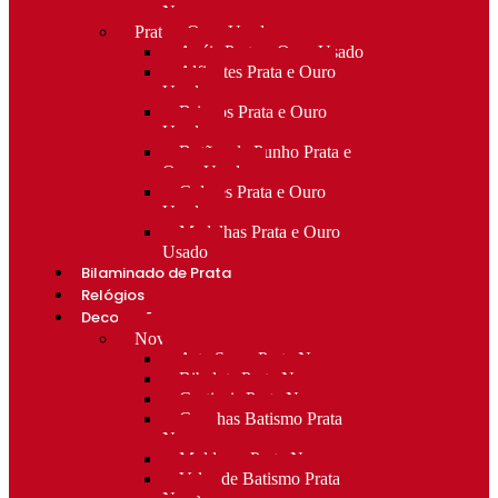
Novo
Prata e Ouro Usado
Anéis Prata e Ouro Usado
Alfinetes Prata e Ouro
Usado
Brincos Prata e Ouro
Usado
Botões de Punho Prata e
Ouro Usado
Colares Prata e Ouro
Usado
Medalhas Prata e Ouro
Usado
Bilaminado de Prata
Relógios
Decoração
Novo
Arte Sacra Prata Nova
Bibelots Prata Nova
Castiçais Prata Nova
Conchas Batismo Prata
Nova
Molduras Prata Nova
Velas de Batismo Prata