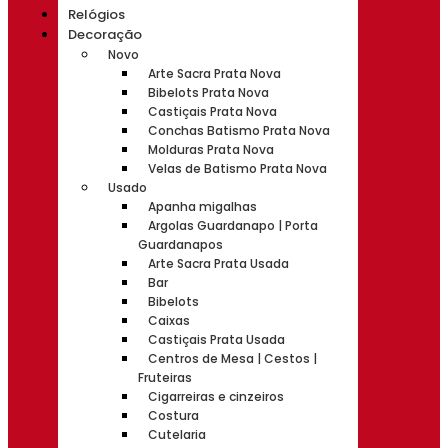
Relógios
Decoração
Novo
Arte Sacra Prata Nova
Bibelots Prata Nova
Castiçais Prata Nova
Conchas Batismo Prata Nova
Molduras Prata Nova
Velas de Batismo Prata Nova
Usado
Apanha migalhas
Argolas Guardanapo | Porta
Guardanapos
Arte Sacra Prata Usada
Bar
Bibelots
Caixas
Castiçais Prata Usada
Centros de Mesa | Cestos |
Fruteiras
Cigarreiras e cinzeiros
Costura
Cutelaria