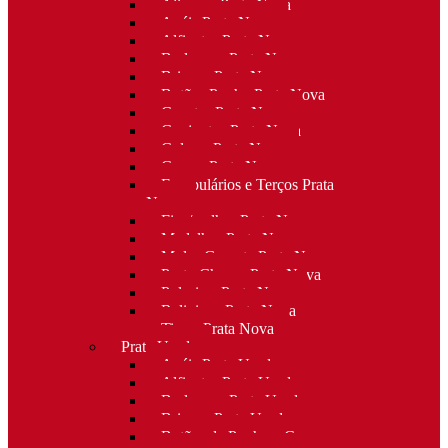
Alianças Prata Nova
Anéis Prata Nova
Alfinetes Prata Nova
Berloques Prata Nova
Brincos Prata Nova
Botões Punho Prata Nova
Canetas Prata Nova
Conjuntos Prata Nova
Colares Prata Nova
Cruzes Prata Nova
Escapulários e Terços Prata
Nova
Fios/malhas Prata Nova
Medalhas Prata Nova
Molas Gravata Prata Nova
Porta-Chaves Prata Nova
Pulseiras Prata Nova
Religioso Prata Nova
Tiaras Prata Nova
Prata Usada
Anéis Prata Usada
Alfinetes Prata Usada
Berloques Prata Usada
Brincos Prata Usada
Botões de Punho e Capas