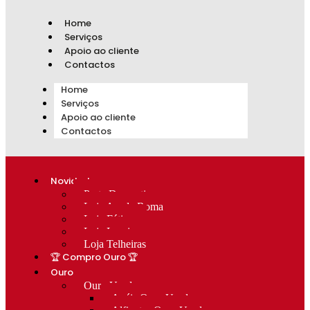
Home
Serviços
Apoio ao cliente
Contactos
Home
Serviços
Apoio ao cliente
Contactos
Novidades
Prata Decorativa
Loja Av. de Roma
Loja Fátima
Loja Lumiar
Loja Telheiras
🏆 Compro Ouro 🏆
Ouro
Ouro Usado
Anéis Ouro Usado