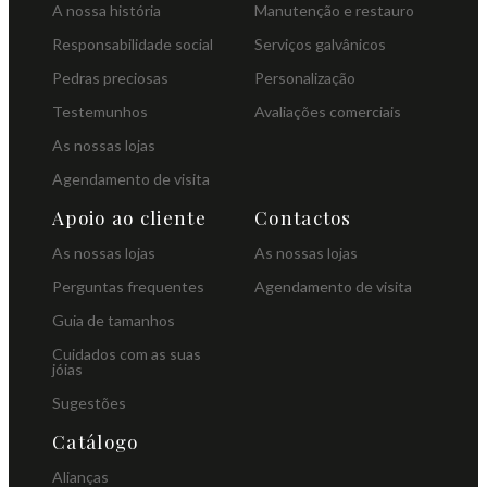
A nossa história
Manutenção e restauro
Responsabilidade social
Serviços galvânicos
Pedras preciosas
Personalização
Testemunhos
Avaliações comerciais
As nossas lojas
Agendamento de visita
Apoio ao cliente
Contactos
As nossas lojas
As nossas lojas
Perguntas frequentes
Agendamento de visita
Guia de tamanhos
Cuidados com as suas
jóias
Sugestões
Catálogo
Alianças