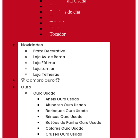
Rocas Prata Usada
Salvas
Serviços de chá
Taças
Tabuleiros
Terrinas
Tocador
Novidades
Prata Decorativa
Loja Av. de Roma
Loja Fátima
Loja Lumiar
Loja Telheiras
🏆 Compro Ouro 🏆
Ouro
Ouro Usado
Anéis Ouro Usado
Alfinetes Ouro Usado
Berloques Ouro Usado
Brincos Ouro Usado
Botões de Punho Ouro Usado
Colares Ouro Usado
Cruzes Ouro Usado