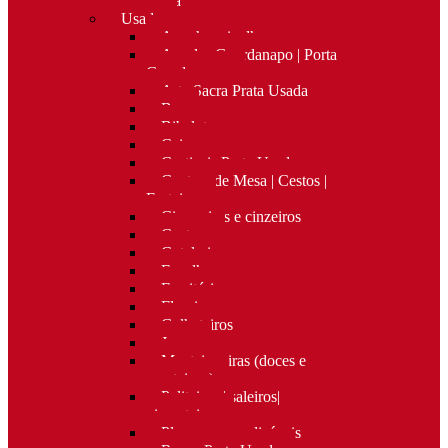
Nova
Usado
Apanha migalhas
Argolas Guardanapo | Porta
Guardanapos
Arte Sacra Prata Usada
Bar
Bibelots
Caixas
Castiçais Prata Usada
Centros de Mesa | Cestos |
Fruteiras
Cigarreiras e cinzeiros
Costura
Cutelaria
Espelhos
Escritório
Floreiras
Galheteiros
Jarras
Manteigueiras (doces e
manteigas)
Paliteiros | saleiros|
pimenteiros
Placas personalizáveis