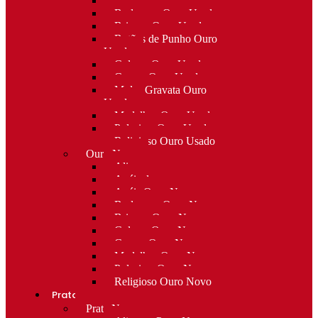
Alfinetes Ouro Usado
Berloques Ouro Usado
Brincos Ouro Usado
Botões de Punho Ouro
Usado
Colares Ouro Usado
Cruzes Ouro Usado
Molas Gravata Ouro
Usado
Medalhas Ouro Usado
Pulseiras Ouro Usado
Religioso Ouro Usado
Ouro Novo
Alianças
Anéis de curso
Anéis Ouro Novo
Berloques Ouro Novo
Brincos Ouro Novo
Colares Ouro Novo
Cruzes Ouro Novo
Medalhas Ouro Novo
Pulseiras Ouro Novo
Religioso Ouro Novo
Prata
Prata Nova