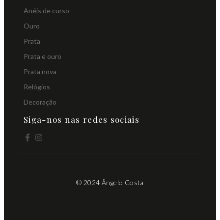
Anéis de curso
Ouro
Prata
Prata e ouro
Prata nova
Relógios
Decoração
Siga-nos nas redes sociais
© 2024 Ângelo Costa