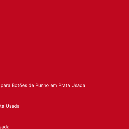
a
 para Botões de Punho em Prata Usada
ata Usada
sada