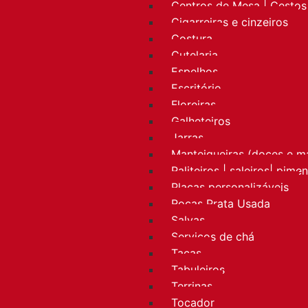
Centros de Mesa | Cestos 
Cigarreiras e cinzeiros
Costura
Cutelaria
Espelhos
Escritório
Floreiras
Galheteiros
Jarras
Manteigueiras (doces e m
Paliteiros | saleiros| pime
Placas personalizáveis
Rocas Prata Usada
Salvas
Serviços de chá
Taças
Tabuleiros
Terrinas
Tocador