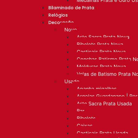
Bilaminado de Prata
Relógios
Decoração
Novo
Arte Sacra Prata Nova
Bibelots Prata Nova
Castiçais Prata Nova
Conchas Batismo Prata N
Molduras Prata Nova
Velas de Batismo Prata N
Usado
Apanha migalhas
Argolas Guardanapo | Po
Arte Sacra Prata Usada
Bar
Bibelots
Caixas
Castiçais Prata Usada