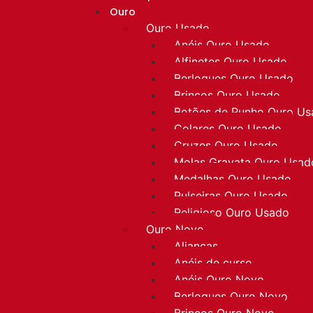
Ouro
Ouro Usado
Anéis Ouro Usado
Alfinetes Ouro Usado
Berloques Ouro Usado
Brincos Ouro Usado
Botões de Punho Ouro U
Colares Ouro Usado
Cruzes Ouro Usado
Molas Gravata Ouro Usad
Medalhas Ouro Usado
Pulseiras Ouro Usado
Religioso Ouro Usado
Ouro Novo
Alianças
Anéis de curso
Anéis Ouro Novo
Berloques Ouro Novo
Brincos Ouro Novo