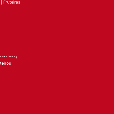
| Fruteiras
anteigas)
nteiros