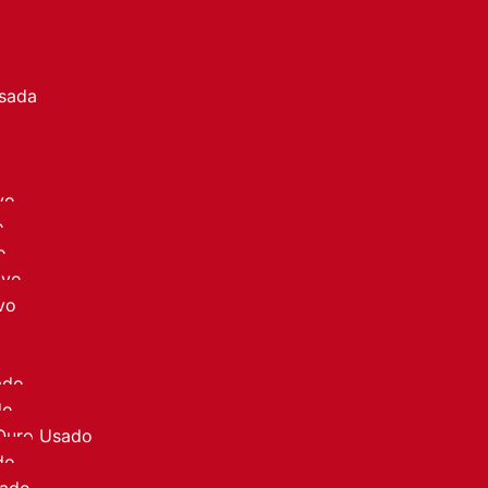
a
Usada
vo
o
o
ovo
vo
ado
do
 Ouro Usado
do
sado