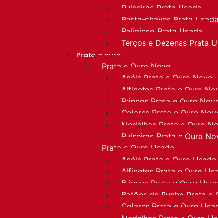
Pulseiras Prata Usada
Porta-chaves Prata Usad
Religioso Prata Usada
Terços e Dezenas Prata 
Prata e ouro
Prata e Ouro Novo
Anéis Prata e Ouro Novo
Alfinetes Prata e Ouro No
Brincos Prata e Ouro Nov
Colares Prata e Ouro Nov
Medalhas Prata e Ouro N
Pulseiras Prata e Ouro No
Prata e Ouro Usado
Anéis Prata e Ouro Usado
Alfinetes Prata e Ouro Us
Brincos Prata e Ouro Usa
Botões de Punho Prata e
Colares Prata e Ouro Usa
Medalhas Prata e Ouro U