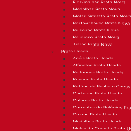
Fios/malhas Prata Nova
Medalhas Prata Nova
Molas Gravata Prata Nov
Porta-Chaves Prata Nova
Pulseiras Prata Nova
Religioso Prata Nova
Tiaras Prata Nova
Prata Usada
Anéis Prata Usada
Alfinetes Prata Usada
Berloques Prata Usada
Brincos Prata Usada
Botões de Punho e Capas
Carteiras Prata Usada
Colares Prata Usada
Correntes de Relógios Pr
Cruzes Prata Usada
Medalhas Prata Usada
Molas de Gravata Prata U