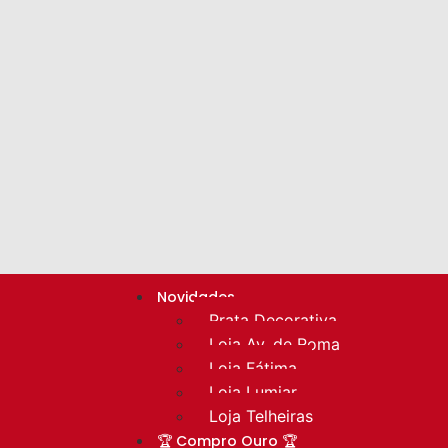
Novidades
Prata Decorativa
Loja Av. de Roma
Loja Fátima
Loja Lumiar
Loja Telheiras
🏆 Compro Ouro 🏆