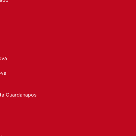
ova
ova
rta Guardanapos