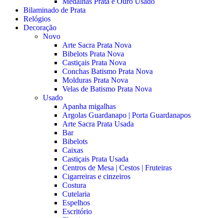
Medalhas Prata e Ouro Usado
Bilaminado de Prata
Relógios
Decoração
Novo
Arte Sacra Prata Nova
Bibelots Prata Nova
Castiçais Prata Nova
Conchas Batismo Prata Nova
Molduras Prata Nova
Velas de Batismo Prata Nova
Usado
Apanha migalhas
Argolas Guardanapo | Porta Guardanapos
Arte Sacra Prata Usada
Bar
Bibelots
Caixas
Castiçais Prata Usada
Centros de Mesa | Cestos | Fruteiras
Cigarreiras e cinzeiros
Costura
Cutelaria
Espelhos
Escritório