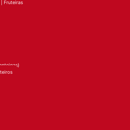
| Fruteiras
anteigas)
nteiros