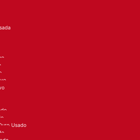
a
Usada
vo
o
o
ovo
vo
ado
do
 Ouro Usado
do
sado