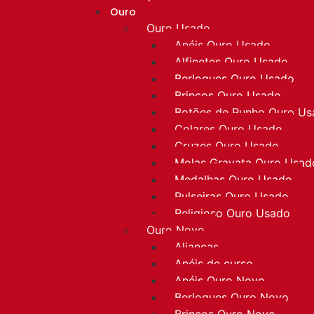
Ouro
Ouro Usado
Anéis Ouro Usado
Alfinetes Ouro Usado
Berloques Ouro Usado
Brincos Ouro Usado
Botões de Punho Ouro U
Colares Ouro Usado
Cruzes Ouro Usado
Molas Gravata Ouro Usad
Medalhas Ouro Usado
Pulseiras Ouro Usado
Religioso Ouro Usado
Ouro Novo
Alianças
Anéis de curso
Anéis Ouro Novo
Berloques Ouro Novo
Brincos Ouro Novo