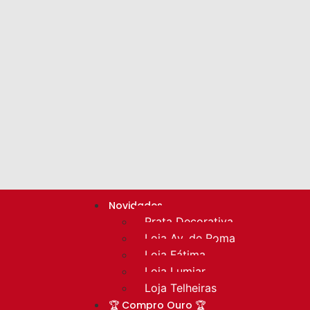
Novidades
Prata Decorativa
Loja Av. de Roma
Loja Fátima
Loja Lumiar
Loja Telheiras
🏆 Compro Ouro 🏆