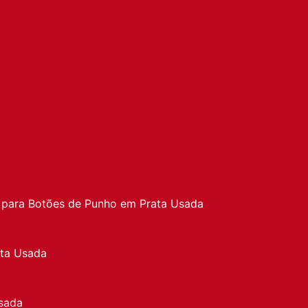
a
 para Botões de Punho em Prata Usada
ata Usada
sada