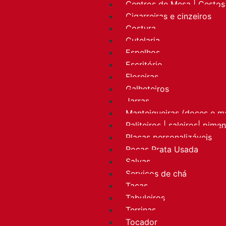
Centros de Mesa | Cestos 
Cigarreiras e cinzeiros
Costura
Cutelaria
Espelhos
Escritório
Floreiras
Galheteiros
Jarras
Manteigueiras (doces e m
Paliteiros | saleiros| pime
Placas personalizáveis
Rocas Prata Usada
Salvas
Serviços de chá
Taças
Tabuleiros
Terrinas
Tocador