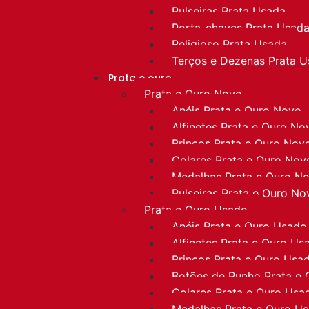
Pulseiras Prata Usada
Porta-chaves Prata Usad
Religioso Prata Usada
Terços e Dezenas Prata 
Prata e ouro
Prata e Ouro Novo
Anéis Prata e Ouro Novo
Alfinetes Prata e Ouro No
Brincos Prata e Ouro Nov
Colares Prata e Ouro Nov
Medalhas Prata e Ouro N
Pulseiras Prata e Ouro No
Prata e Ouro Usado
Anéis Prata e Ouro Usado
Alfinetes Prata e Ouro Us
Brincos Prata e Ouro Usa
Botões de Punho Prata e
Colares Prata e Ouro Usa
Medalhas Prata e Ouro U