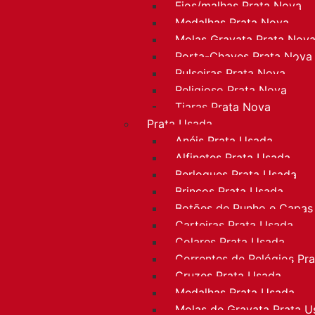
Fios/malhas Prata Nova
Medalhas Prata Nova
Molas Gravata Prata Nov
Porta-Chaves Prata Nova
Pulseiras Prata Nova
Religioso Prata Nova
Tiaras Prata Nova
Prata Usada
Anéis Prata Usada
Alfinetes Prata Usada
Berloques Prata Usada
Brincos Prata Usada
Botões de Punho e Capas
Carteiras Prata Usada
Colares Prata Usada
Correntes de Relógios Pr
Cruzes Prata Usada
Medalhas Prata Usada
Molas de Gravata Prata U