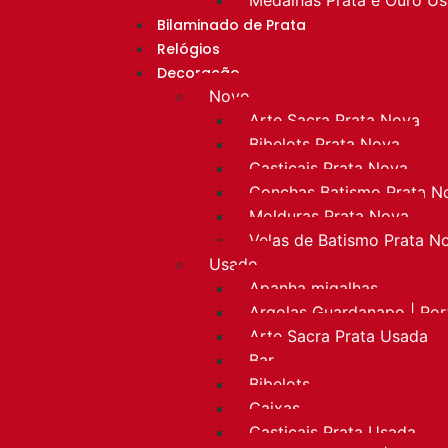
Bilaminado de Prata
Relógios
Decoração
Novo
Arte Sacra Prata Nova
Bibelots Prata Nova
Castiçais Prata Nova
Conchas Batismo Prata N
Molduras Prata Nova
Velas de Batismo Prata N
Usado
Apanha migalhas
Argolas Guardanapo | Po
Arte Sacra Prata Usada
Bar
Bibelots
Caixas
Castiçais Prata Usada