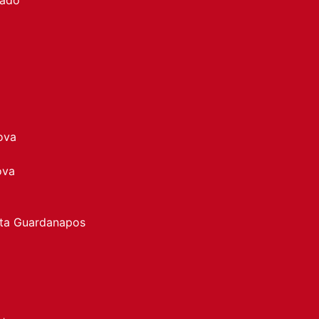
ova
ova
rta Guardanapos