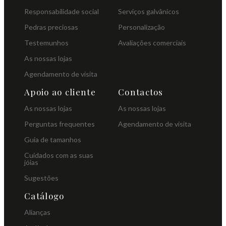
Responsabilidade social
Serviços galvânicos
Pedras preciosas
Personalização
Testemunhos
Avaliações comerciais
As nossas lojas
Agendamento de visita
Apoio ao cliente
Contactos
As nossas lojas
As nossas lojas
Perguntas frequentes
Agendamento de visita
Guia de tamanhos
Cuidados com as suas
jóias
Sugestões
Catálogo
Alianças