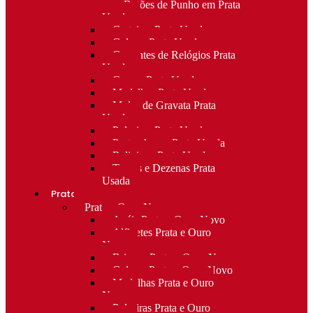
para Botões de Punho em Prata
Usada
Carteiras Prata Usada
Colares Prata Usada
Correntes de Relógios Prata
Usada
Cruzes Prata Usada
Medalhas Prata Usada
Molas de Gravata Prata
Usada
Pulseiras Prata Usada
Porta-chaves Prata Usada
Religioso Prata Usada
Terços e Dezenas Prata
Usada
Prata e ouro
Prata e Ouro Novo
Anéis Prata e Ouro Novo
Alfinetes Prata e Ouro
Novo
Brincos Prata e Ouro Novo
Colares Prata e Ouro Novo
Medalhas Prata e Ouro
Novo
Pulseiras Prata e Ouro