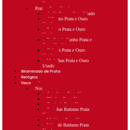
Novo
Prata e Ouro Usado
Anéis Prata e Ouro Usado
Alfinetes Prata e Ouro
Usado
Brincos Prata e Ouro
Usado
Botões de Punho Prata e
Ouro Usado
Colares Prata e Ouro
Usado
Medalhas Prata e Ouro
Usado
Bilaminado de Prata
Relógios
Decoração
Novo
Arte Sacra Prata Nova
Bibelots Prata Nova
Castiçais Prata Nova
Conchas Batismo Prata
Nova
Molduras Prata Nova
Velas de Batismo Prata