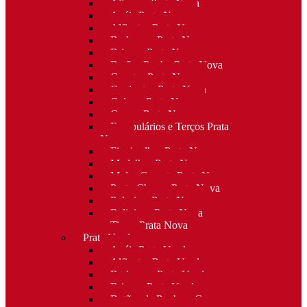
Alianças Prata Nova
Anéis Prata Nova
Alfinetes Prata Nova
Berloques Prata Nova
Brincos Prata Nova
Botões Punho Prata Nova
Canetas Prata Nova
Conjuntos Prata Nova
Colares Prata Nova
Cruzes Prata Nova
Escapulários e Terços Prata
Nova
Fios/malhas Prata Nova
Medalhas Prata Nova
Molas Gravata Prata Nova
Porta-Chaves Prata Nova
Pulseiras Prata Nova
Religioso Prata Nova
Tiaras Prata Nova
Prata Usada
Anéis Prata Usada
Alfinetes Prata Usada
Berloques Prata Usada
Brincos Prata Usada
Botões de Punho e Capas