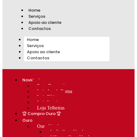
Home
Serviços
Apoio ao cliente
Contactos
Home
Serviços
Apoio ao cliente
Contactos
Novidades
Prata Decorativa
Loja Av. de Roma
Loja Fátima
Loja Lumiar
Loja Telheiras
🏆 Compro Ouro 🏆
Ouro
Ouro Usado
Anéis Ouro Usado