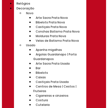
Relógios
Decoração
Novo
Arte Sacra Prata Nova
Bibelots Prata Nova
Castiçais Prata Nova
Conchas Batismo Prata Nova
Molduras Prata Nova
Velas de Batismo Prata Nova
Usado
Apanha migalhas
Argolas Guardanapo | Porta
Guardanapos
Arte Sacra Prata Usada
Bar
Bibelots
Caixas
Castiçais Prata Usada
Centros de Mesa | Cestos |
Fruteiras
Cigarreiras e cinzeiros
Costura
Cutelaria