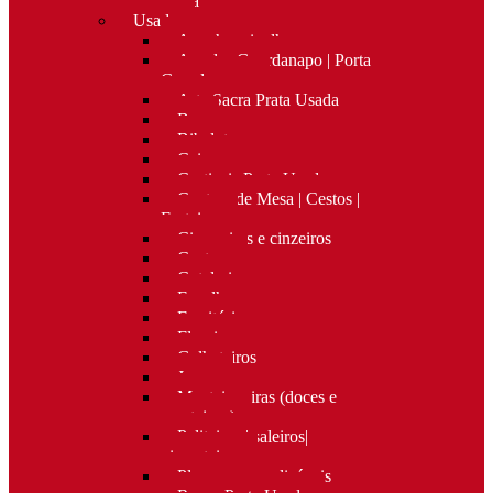
Nova
Usado
Apanha migalhas
Argolas Guardanapo | Porta
Guardanapos
Arte Sacra Prata Usada
Bar
Bibelots
Caixas
Castiçais Prata Usada
Centros de Mesa | Cestos |
Fruteiras
Cigarreiras e cinzeiros
Costura
Cutelaria
Espelhos
Escritório
Floreiras
Galheteiros
Jarras
Manteigueiras (doces e
manteigas)
Paliteiros | saleiros|
pimenteiros
Placas personalizáveis