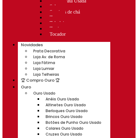
Rocas Prata Usada
Salvas
Serviços de chá
Taças
Tabuleiros
Terrinas
Tocador
Novidades
Prata Decorativa
Loja Av. de Roma
Loja Fátima
Loja Lumiar
Loja Telheiras
🏆 Compro Ouro 🏆
Ouro
Ouro Usado
Anéis Ouro Usado
Alfinetes Ouro Usado
Berloques Ouro Usado
Brincos Ouro Usado
Botões de Punho Ouro Usado
Colares Ouro Usado
Cruzes Ouro Usado