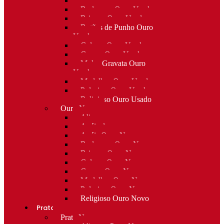
Alfinetes Ouro Usado
Berloques Ouro Usado
Brincos Ouro Usado
Botões de Punho Ouro
Usado
Colares Ouro Usado
Cruzes Ouro Usado
Molas Gravata Ouro
Usado
Medalhas Ouro Usado
Pulseiras Ouro Usado
Religioso Ouro Usado
Ouro Novo
Alianças
Anéis de curso
Anéis Ouro Novo
Berloques Ouro Novo
Brincos Ouro Novo
Colares Ouro Novo
Cruzes Ouro Novo
Medalhas Ouro Novo
Pulseiras Ouro Novo
Religioso Ouro Novo
Prata
Prata Nova