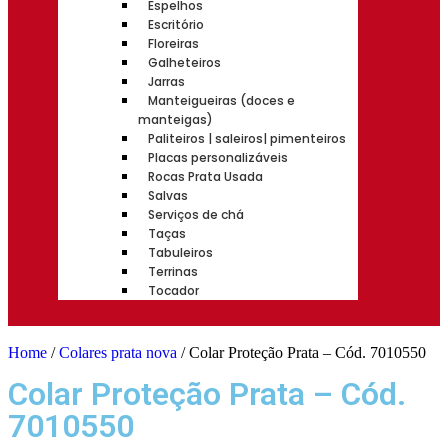
Espelhos
Escritório
Floreiras
Galheteiros
Jarras
Manteigueiras (doces e
manteigas)
Paliteiros | saleiros| pimenteiros
Placas personalizáveis
Rocas Prata Usada
Salvas
Serviços de chá
Taças
Tabuleiros
Terrinas
Tocador
Home
/
Colares prata nova
/ Colar Proteção Prata – Cód. 7010550
Colar Proteção Prata – Cód.
7010550