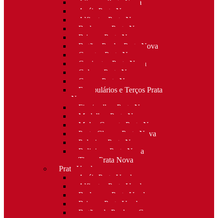
Alianças Prata Nova
Anéis Prata Nova
Alfinetes Prata Nova
Berloques Prata Nova
Brincos Prata Nova
Botões Punho Prata Nova
Canetas Prata Nova
Conjuntos Prata Nova
Colares Prata Nova
Cruzes Prata Nova
Escapulários e Terços Prata
Nova
Fios/malhas Prata Nova
Medalhas Prata Nova
Molas Gravata Prata Nova
Porta-Chaves Prata Nova
Pulseiras Prata Nova
Religioso Prata Nova
Tiaras Prata Nova
Prata Usada
Anéis Prata Usada
Alfinetes Prata Usada
Berloques Prata Usada
Brincos Prata Usada
Botões de Punho e Capas