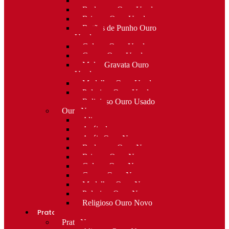
Alfinetes Ouro Usado
Berloques Ouro Usado
Brincos Ouro Usado
Botões de Punho Ouro
Usado
Colares Ouro Usado
Cruzes Ouro Usado
Molas Gravata Ouro
Usado
Medalhas Ouro Usado
Pulseiras Ouro Usado
Religioso Ouro Usado
Ouro Novo
Alianças
Anéis de curso
Anéis Ouro Novo
Berloques Ouro Novo
Brincos Ouro Novo
Colares Ouro Novo
Cruzes Ouro Novo
Medalhas Ouro Novo
Pulseiras Ouro Novo
Religioso Ouro Novo
Prata
Prata Nova