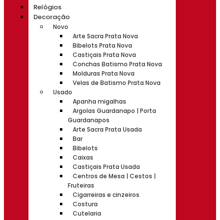
Relógios
Decoração
Novo
Arte Sacra Prata Nova
Bibelots Prata Nova
Castiçais Prata Nova
Conchas Batismo Prata Nova
Molduras Prata Nova
Velas de Batismo Prata Nova
Usado
Apanha migalhas
Argolas Guardanapo | Porta
Guardanapos
Arte Sacra Prata Usada
Bar
Bibelots
Caixas
Castiçais Prata Usada
Centros de Mesa | Cestos |
Fruteiras
Cigarreiras e cinzeiros
Costura
Cutelaria