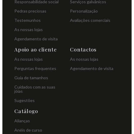
Responsabilidade social
Serviços galvânicos
Pedras preciosas
Personalização
Testemunhos
Avaliações comerciais
As nossas lojas
Agendamento de visita
Apoio ao cliente
Contactos
As nossas lojas
As nossas lojas
Perguntas frequentes
Agendamento de visita
Guia de tamanhos
Cuidados com as suas
jóias
Sugestões
Catálogo
Alianças
Anéis de curso