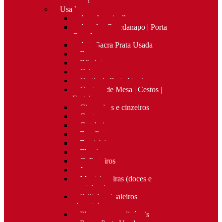
Nova
Usado
Apanha migalhas
Argolas Guardanapo | Porta
Guardanapos
Arte Sacra Prata Usada
Bar
Bibelots
Caixas
Castiçais Prata Usada
Centros de Mesa | Cestos |
Fruteiras
Cigarreiras e cinzeiros
Costura
Cutelaria
Espelhos
Escritório
Floreiras
Galheteiros
Jarras
Manteigueiras (doces e
manteigas)
Paliteiros | saleiros|
pimenteiros
Placas personalizáveis