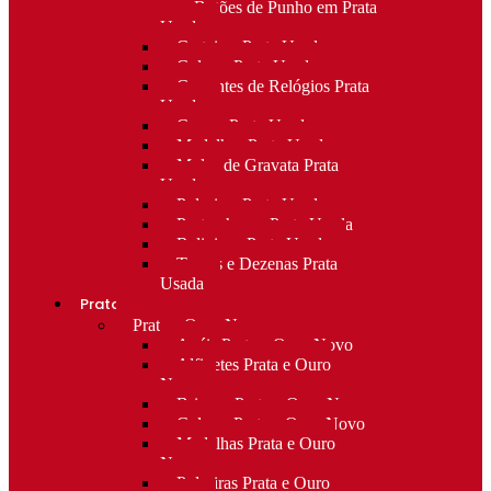
para Botões de Punho em Prata
Usada
Carteiras Prata Usada
Colares Prata Usada
Correntes de Relógios Prata
Usada
Cruzes Prata Usada
Medalhas Prata Usada
Molas de Gravata Prata
Usada
Pulseiras Prata Usada
Porta-chaves Prata Usada
Religioso Prata Usada
Terços e Dezenas Prata
Usada
Prata e ouro
Prata e Ouro Novo
Anéis Prata e Ouro Novo
Alfinetes Prata e Ouro
Novo
Brincos Prata e Ouro Novo
Colares Prata e Ouro Novo
Medalhas Prata e Ouro
Novo
Pulseiras Prata e Ouro