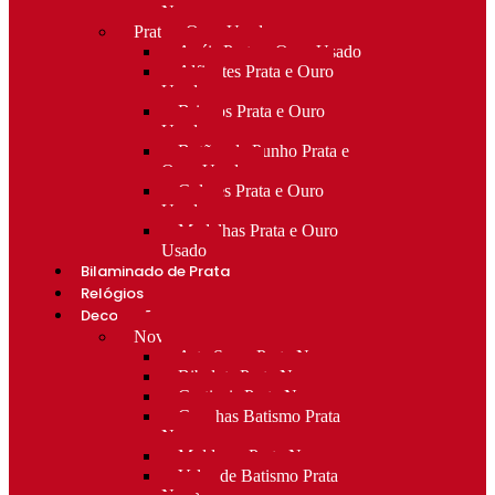
Novo
Prata e Ouro Usado
Anéis Prata e Ouro Usado
Alfinetes Prata e Ouro
Usado
Brincos Prata e Ouro
Usado
Botões de Punho Prata e
Ouro Usado
Colares Prata e Ouro
Usado
Medalhas Prata e Ouro
Usado
Bilaminado de Prata
Relógios
Decoração
Novo
Arte Sacra Prata Nova
Bibelots Prata Nova
Castiçais Prata Nova
Conchas Batismo Prata
Nova
Molduras Prata Nova
Velas de Batismo Prata