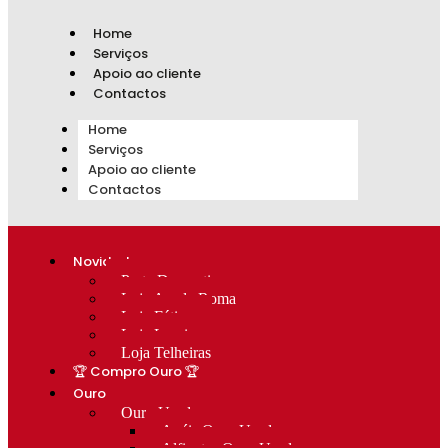
Home
Serviços
Apoio ao cliente
Contactos
Home
Serviços
Apoio ao cliente
Contactos
Novidades
Prata Decorativa
Loja Av. de Roma
Loja Fátima
Loja Lumiar
Loja Telheiras
🏆 Compro Ouro 🏆
Ouro
Ouro Usado
Anéis Ouro Usado