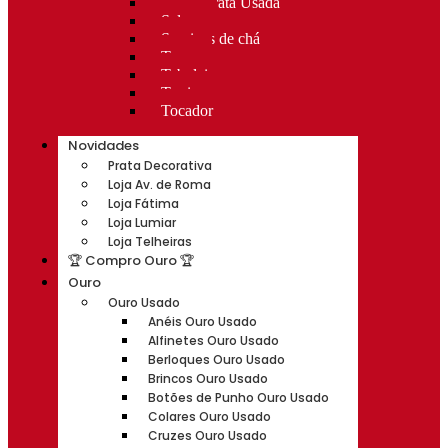
Rocas Prata Usada
Salvas
Serviços de chá
Taças
Tabuleiros
Terrinas
Tocador
Novidades
Prata Decorativa
Loja Av. de Roma
Loja Fátima
Loja Lumiar
Loja Telheiras
🏆 Compro Ouro 🏆
Ouro
Ouro Usado
Anéis Ouro Usado
Alfinetes Ouro Usado
Berloques Ouro Usado
Brincos Ouro Usado
Botões de Punho Ouro Usado
Colares Ouro Usado
Cruzes Ouro Usado