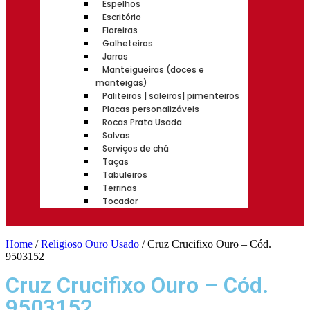
Espelhos
Escritório
Floreiras
Galheteiros
Jarras
Manteigueiras (doces e
manteigas)
Paliteiros | saleiros| pimenteiros
Placas personalizáveis
Rocas Prata Usada
Salvas
Serviços de chá
Taças
Tabuleiros
Terrinas
Tocador
Home
/
Religioso Ouro Usado
/ Cruz Crucifixo Ouro – Cód.
9503152
Cruz Crucifixo Ouro – Cód.
9503152