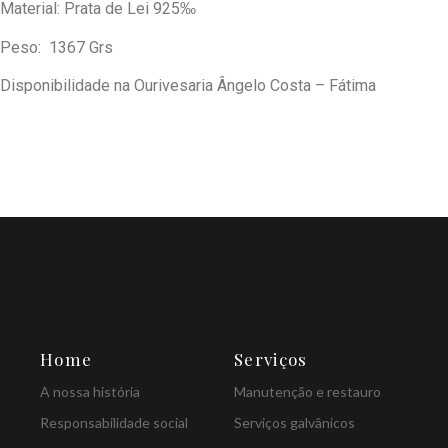
Material: Prata de Lei 925‰
Peso: 1367 Grs
Disponibilidade na Ourivesaria Ângelo Costa – Fátima
Home
Serviços
A nossa história
Manutenção e restauro
Responsabilidade social
Serviços galvânicos