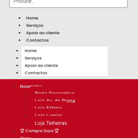
Home
Serviços
Apoio ao cliente
Contactos
Home
Serviços
Apoio ao cliente
Contactos
Novidades
Prata Decorativa
Loja Av. de Roma
Loja Fátima
Loja Lumiar
Loja Telheiras
🏆 Compro Ouro 🏆