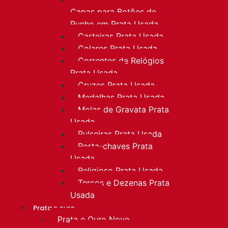
Capas para Botões de
Punho em Prata Usada
Carteiras Prata Usada
Colares Prata Usada
Correntes de Relógios
Prata Usada
Cruzes Prata Usada
Medalhas Prata Usada
Molas de Gravata Prata
Usada
Pulseiras Prata Usada
Porta-chaves Prata
Usada
Religioso Prata Usada
Terços e Dezenas Prata
Usada
Prata e ouro
Prata e Ouro Novo