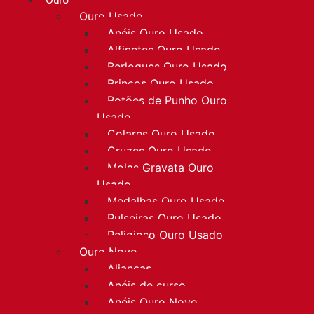
Ouro
Ouro Usado
Anéis Ouro Usado
Alfinetes Ouro Usado
Berloques Ouro Usado
Brincos Ouro Usado
Botões de Punho Ouro
Usado
Colares Ouro Usado
Cruzes Ouro Usado
Molas Gravata Ouro
Usado
Medalhas Ouro Usado
Pulseiras Ouro Usado
Religioso Ouro Usado
Ouro Novo
Alianças
Anéis de curso
Anéis Ouro Novo