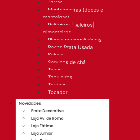
Jarras
Manteigueiras (doces e
manteigas)
Paliteiros | saleiros|
pimenteiros
Placas personalizáveis
Rocas Prata Usada
Salvas
Serviços de chá
Taças
Tabuleiros
Terrinas
Tocador
Novidades
Prata Decorativa
Loja Av. de Roma
Loja Fátima
Loja Lumiar