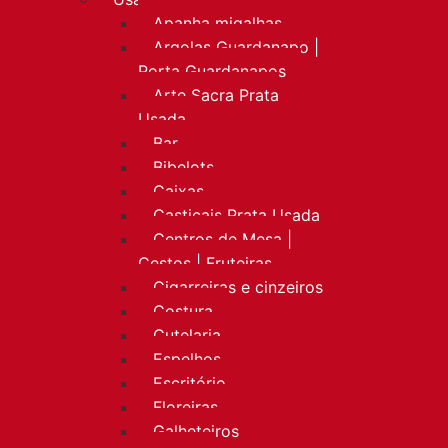
Apanha migalhas
Argolas Guardanapo |
Porta Guardanapos
Arte Sacra Prata
Usada
Bar
Bibelots
Caixas
Castiçais Prata Usada
Centros de Mesa |
Cestos | Fruteiras
Cigarreiras e cinzeiros
Costura
Cutelaria
Espelhos
Escritório
Floreiras
Galheteiros