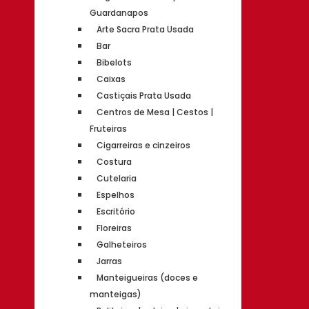
Guardanapos
Arte Sacra Prata Usada
Bar
Bibelots
Caixas
Castiçais Prata Usada
Centros de Mesa | Cestos |
Fruteiras
Cigarreiras e cinzeiros
Costura
Cutelaria
Espelhos
Escritório
Floreiras
Galheteiros
Jarras
Manteigueiras (doces e
manteigas)