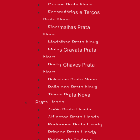
Cruzes Prata Nova
Escapulários e Terços
Prata Nova
Fios/malhas Prata
Nova
Medalhas Prata Nova
Molas Gravata Prata
Nova
Porta-Chaves Prata
Nova
Pulseiras Prata Nova
Religioso Prata Nova
Tiaras Prata Nova
Prata Usada
Anéis Prata Usada
Alfinetes Prata Usada
Berloques Prata Usada
Brincos Prata Usada
Botões de Punho e