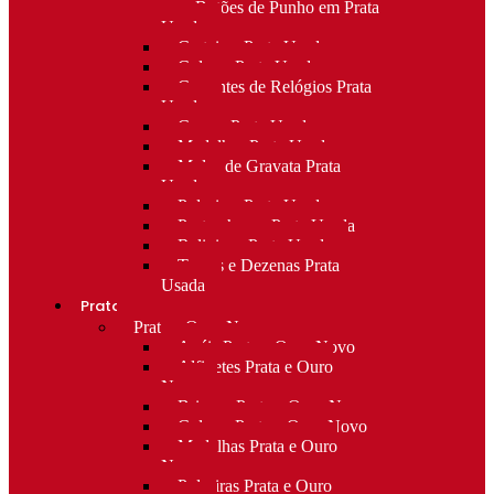
para Botões de Punho em Prata
Usada
Carteiras Prata Usada
Colares Prata Usada
Correntes de Relógios Prata
Usada
Cruzes Prata Usada
Medalhas Prata Usada
Molas de Gravata Prata
Usada
Pulseiras Prata Usada
Porta-chaves Prata Usada
Religioso Prata Usada
Terços e Dezenas Prata
Usada
Prata e ouro
Prata e Ouro Novo
Anéis Prata e Ouro Novo
Alfinetes Prata e Ouro
Novo
Brincos Prata e Ouro Novo
Colares Prata e Ouro Novo
Medalhas Prata e Ouro
Novo
Pulseiras Prata e Ouro