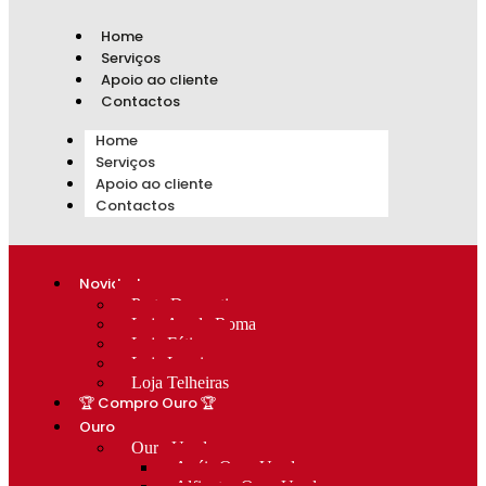
Home
Serviços
Apoio ao cliente
Contactos
Home
Serviços
Apoio ao cliente
Contactos
Novidades
Prata Decorativa
Loja Av. de Roma
Loja Fátima
Loja Lumiar
Loja Telheiras
🏆 Compro Ouro 🏆
Ouro
Ouro Usado
Anéis Ouro Usado