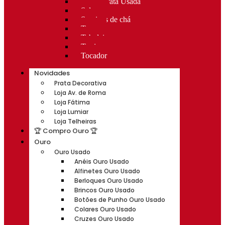
Rocas Prata Usada
Salvas
Serviços de chá
Taças
Tabuleiros
Terrinas
Tocador
Novidades
Prata Decorativa
Loja Av. de Roma
Loja Fátima
Loja Lumiar
Loja Telheiras
🏆 Compro Ouro 🏆
Ouro
Ouro Usado
Anéis Ouro Usado
Alfinetes Ouro Usado
Berloques Ouro Usado
Brincos Ouro Usado
Botões de Punho Ouro Usado
Colares Ouro Usado
Cruzes Ouro Usado