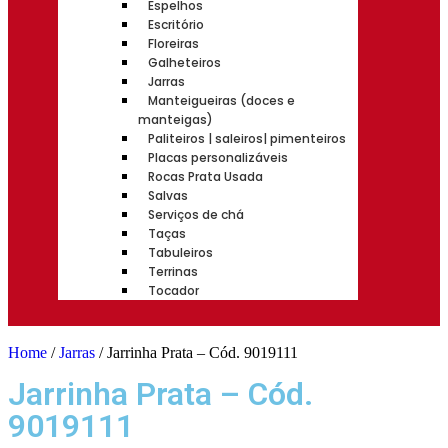
Espelhos
Escritório
Floreiras
Galheteiros
Jarras
Manteigueiras (doces e
manteigas)
Paliteiros | saleiros| pimenteiros
Placas personalizáveis
Rocas Prata Usada
Salvas
Serviços de chá
Taças
Tabuleiros
Terrinas
Tocador
Home
/
Jarras
/ Jarrinha Prata – Cód. 9019111
Jarrinha Prata – Cód.
9019111