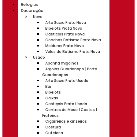
Relógios
Decoração
Novo
Arte Sacra Prata Nova
Bibelots Prata Nova
Castiçais Prata Nova
Conchas Batismo Prata Nova
Molduras Prata Nova
Velas de Batismo Prata Nova
Usado
Apanha migalhas
Argolas Guardanapo | Porta
Guardanapos
Arte Sacra Prata Usada
Bar
Bibelots
Caixas
Castiçais Prata Usada
Centros de Mesa | Cestos |
Fruteiras
Cigarreiras e cinzeiros
Costura
Cutelaria