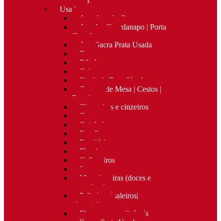
Nova
Usado
Apanha migalhas
Argolas Guardanapo | Porta
Guardanapos
Arte Sacra Prata Usada
Bar
Bibelots
Caixas
Castiçais Prata Usada
Centros de Mesa | Cestos |
Fruteiras
Cigarreiras e cinzeiros
Costura
Cutelaria
Espelhos
Escritório
Floreiras
Galheteiros
Jarras
Manteigueiras (doces e
manteigas)
Paliteiros | saleiros|
pimenteiros
Placas personalizáveis