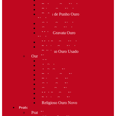
Alfinetes Ouro Usado
Berloques Ouro Usado
Brincos Ouro Usado
Botões de Punho Ouro
Usado
Colares Ouro Usado
Cruzes Ouro Usado
Molas Gravata Ouro
Usado
Medalhas Ouro Usado
Pulseiras Ouro Usado
Religioso Ouro Usado
Ouro Novo
Alianças
Anéis de curso
Anéis Ouro Novo
Berloques Ouro Novo
Brincos Ouro Novo
Colares Ouro Novo
Cruzes Ouro Novo
Medalhas Ouro Novo
Pulseiras Ouro Novo
Religioso Ouro Novo
Prata
Prata Nova