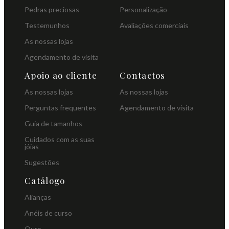
Pedras preciosas
Personalização
Testemunhos
Avaliações comerciais
As nossas lojas
Agendamento de visita
Apoio ao cliente
Contactos
As nossas lojas
As nossas lojas
Perguntas frequentes
Agendamento de visita
Guia de tamanhos
Cuidados com as suas
jóias
Sugestões
Catálogo
Alianças
Anéis de curso
Ouro