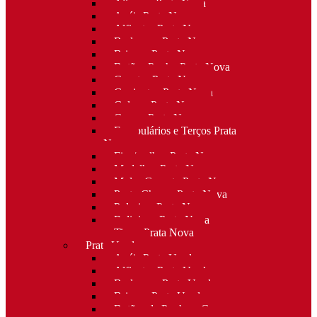
Alianças Prata Nova
Anéis Prata Nova
Alfinetes Prata Nova
Berloques Prata Nova
Brincos Prata Nova
Botões Punho Prata Nova
Canetas Prata Nova
Conjuntos Prata Nova
Colares Prata Nova
Cruzes Prata Nova
Escapulários e Terços Prata
Nova
Fios/malhas Prata Nova
Medalhas Prata Nova
Molas Gravata Prata Nova
Porta-Chaves Prata Nova
Pulseiras Prata Nova
Religioso Prata Nova
Tiaras Prata Nova
Prata Usada
Anéis Prata Usada
Alfinetes Prata Usada
Berloques Prata Usada
Brincos Prata Usada
Botões de Punho e Capas