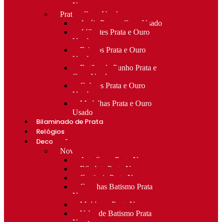
Novo
Prata e Ouro Usado
Anéis Prata e Ouro Usado
Alfinetes Prata e Ouro
Usado
Brincos Prata e Ouro
Usado
Botões de Punho Prata e
Ouro Usado
Colares Prata e Ouro
Usado
Medalhas Prata e Ouro
Usado
Bilaminado de Prata
Relógios
Decoração
Novo
Arte Sacra Prata Nova
Bibelots Prata Nova
Castiçais Prata Nova
Conchas Batismo Prata
Nova
Molduras Prata Nova
Velas de Batismo Prata