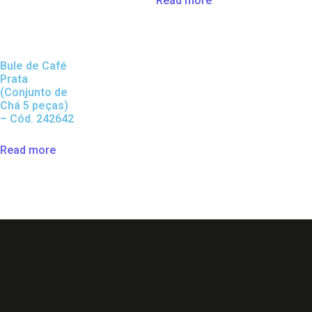
Read more
Bule de Café
Prata
(Conjunto de
Chá 5 peças)
– Cód. 242642
Read more