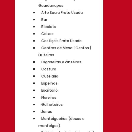
Guardanapos
Arte Sacra Prata Usada
Bar
Bibelots
Caixas
Castiçais Prata Usada
Centros de Mesa | Cestos |
Fruteiras
Cigarreiras e cinzeiros
Costura
Cutelaria
Espelhos
Escritório
Floreiras
Galheteiros
Jarras
Manteigueiras (doces e
manteigas)