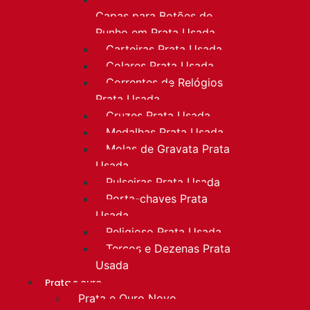
Capas para Botões de
Punho em Prata Usada
Carteiras Prata Usada
Colares Prata Usada
Correntes de Relógios
Prata Usada
Cruzes Prata Usada
Medalhas Prata Usada
Molas de Gravata Prata
Usada
Pulseiras Prata Usada
Porta-chaves Prata
Usada
Religioso Prata Usada
Terços e Dezenas Prata
Usada
Prata e ouro
Prata e Ouro Novo