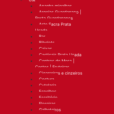
Apanha migalhas
Argolas Guardanapo |
Porta Guardanapos
Arte Sacra Prata
Usada
Bar
Bibelots
Caixas
Castiçais Prata Usada
Centros de Mesa |
Cestos | Fruteiras
Cigarreiras e cinzeiros
Costura
Cutelaria
Espelhos
Escritório
Floreiras
Galheteiros