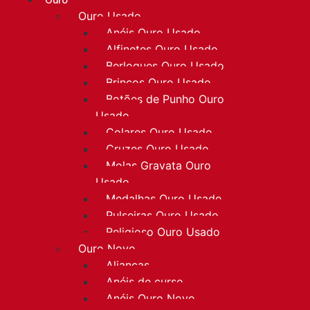
Ouro
Ouro Usado
Anéis Ouro Usado
Alfinetes Ouro Usado
Berloques Ouro Usado
Brincos Ouro Usado
Botões de Punho Ouro
Usado
Colares Ouro Usado
Cruzes Ouro Usado
Molas Gravata Ouro
Usado
Medalhas Ouro Usado
Pulseiras Ouro Usado
Religioso Ouro Usado
Ouro Novo
Alianças
Anéis de curso
Anéis Ouro Novo