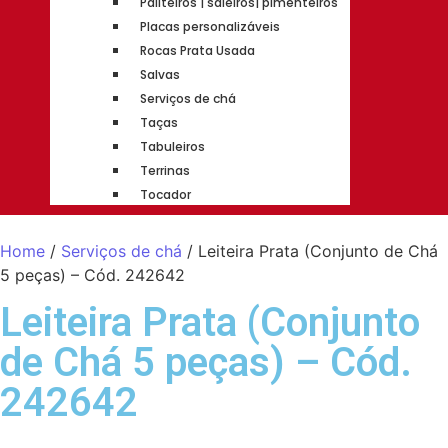
Paliteiros | saleiros| pimenteiros
Placas personalizáveis
Rocas Prata Usada
Salvas
Serviços de chá
Taças
Tabuleiros
Terrinas
Tocador
Home
/
Serviços de chá
/ Leiteira Prata (Conjunto de Chá
5 peças) – Cód. 242642
Leiteira Prata (Conjunto
de Chá 5 peças) – Cód.
242642