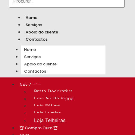
Home
Serviços
Apoio ao cliente
Contactos
Home
Serviços
Apoio ao cliente
Contactos
Novidades
Prata Decorativa
Loja Av. de Roma
Loja Fátima
Loja Lumiar
Loja Telheiras
🏆 Compro Ouro 🏆