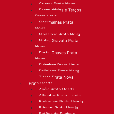
Cruzes Prata Nova
Escapulários e Terços
Prata Nova
Fios/malhas Prata
Nova
Medalhas Prata Nova
Molas Gravata Prata
Nova
Porta-Chaves Prata
Nova
Pulseiras Prata Nova
Religioso Prata Nova
Tiaras Prata Nova
Prata Usada
Anéis Prata Usada
Alfinetes Prata Usada
Berloques Prata Usada
Brincos Prata Usada
Botões de Punho e