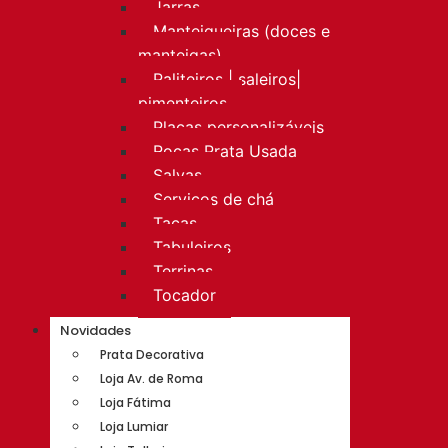
Jarras
Manteigueiras (doces e
manteigas)
Paliteiros | saleiros|
pimenteiros
Placas personalizáveis
Rocas Prata Usada
Salvas
Serviços de chá
Taças
Tabuleiros
Terrinas
Tocador
Novidades
Prata Decorativa
Loja Av. de Roma
Loja Fátima
Loja Lumiar